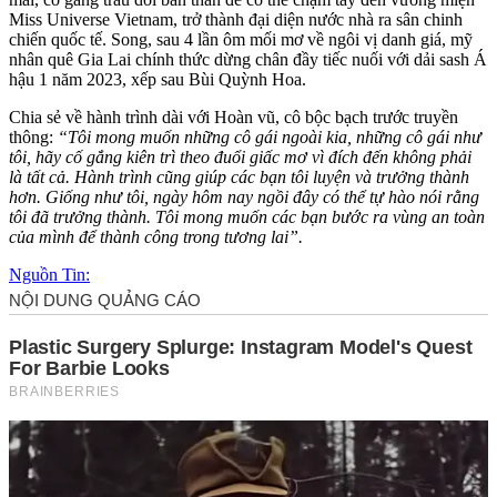
Miss Universe Vietnam, trở thành đại diện nước nhà ra sân chinh
chiến quốc tế. Song, sau 4 lần ôm mối mơ về ngôi vị danh giá, mỹ
nhân quê Gia Lai chính thức dừng chân đầy tiếc nuối với dải sash Á
hậu 1 năm 2023, xếp sau Bùi Quỳnh Hoa.
Chia sẻ về hành trình dài với Hoàn vũ, cô bộc bạch trước truyền
thông:
“Tôi mong muốn những cô gái ngoài kia, những cô gái như
tôi, hãy cố gắng kiên trì theo đuổi giấc mơ vì đích đến không phải
là tất cả. Hành trình cũng giúp các bạn tôi luyện và trưởng thành
hơn. Giống như tôi, ngày hôm nay ngồi đây có thể tự hào nói rằng
tôi đã trưởng thành. Tôi mong muốn các bạn bước ra vùng an toàn
của mình để thành công trong tương lai”.
Nguồn Tin: