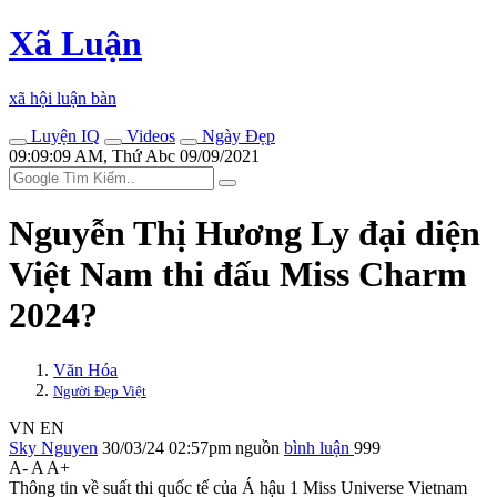
Xã Luận
xã hội luận bàn
Luyện IQ
Videos
Ngày Đẹp
09:09:09 AM, Thứ Abc 09/09/2021
Nguyễn Thị Hương Ly đại diện
Việt Nam thi đấu Miss Charm
2024?
Văn Hóa
Người Đẹp Việt
VN
EN
Sky Nguyen
30/03/24 02:57pm
nguồn
bình luận
999
A-
A
A+
Thông tin về suất thi quốc tế của Á hậu 1 Miss Universe Vietnam