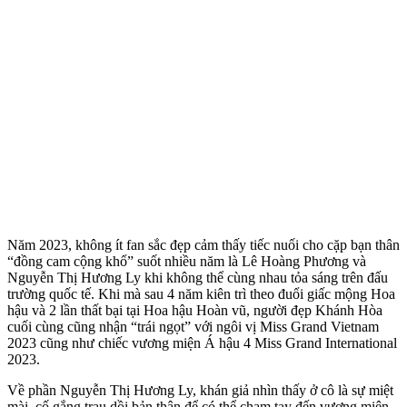
Năm 2023, không ít fan sắc đẹp cảm thấy tiếc nuối cho cặp bạn thân
“đồng cam cộng khổ” suốt nhiều năm là Lê Hoàng Phương và
Nguyễn Thị Hương Ly khi không thể cùng nhau tỏa sáng trên đấu
trường quốc tế. Khi mà sau 4 năm kiên trì theo đuổi giấc mộng Hoa
hậu và 2 lần thất bại tại Hoa hậu Hoàn vũ, người đẹp Khánh Hòa
cuối cùng cũng nhận “trái ngọt” với ngôi vị Miss Grand Vietnam
2023 cũng như chiếc vương miện Á hậu 4 Miss Grand International
2023.
Về phần Nguyễn Thị Hương Ly, khán giả nhìn thấy ở cô là sự miệt
mài, cố gắng trau dồi bản thân để có thể chạm tay đến vương miện