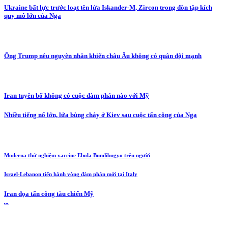
Ukraine bất lực trước loạt tên lửa Iskander-M, Zircon trong đòn tập kích
quy mô lớn của Nga
Ông Trump nêu nguyên nhân khiến châu Âu không có quân đội mạnh
Iran tuyên bố không có cuộc đàm phán nào với Mỹ
Nhiều tiếng nổ lớn, lửa bùng cháy ở Kiev sau cuộc tấn công của Nga
Moderna thử nghiệm vaccine Ebola Bundibugyo trên người
Israel-Lebanon tiến hành vòng đàm phán mới tại Italy
Iran dọa tấn công tàu chiến Mỹ
...