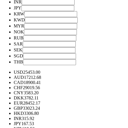
INR
JPY
KRW
KWD
MYR
NOK
RUB
SAR
SEK
SGD
THB
USD
25453.00
AUD
17212.68
CAD
18900.41
CHF
29019.56
CNY
3583.20
DKK
3782.11
EUR
28452.17
GBP
33023.24
HKD
3306.80
INR
315.92
JPY
167.53