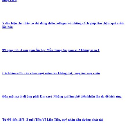
đúng cách
5 dấu hiệu cho thấy cơ thể đang thiếu collagen và những cách giúp làm chậm quá trình
lão hóa
99 ngày tới: 3 con giáp Ăn Lộc Mẫu Trúng Số giàu số 2 không ai số 1
Cách làm sườn xào chua ngọt mềm tan không dai, càng ăn càng cuốn
Đắp mặt nạ bị dị ứng phải làm sao? Những sai lầm phổ biến khiến làn da dễ kích ứng
Từ 6/8 đến 18/8: 3 tuổi Tiền Về Liên Tiếp, quý nhân dẫn đường phát tài