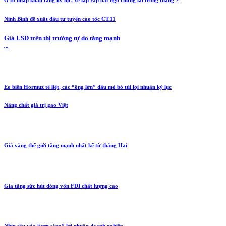
Ô tô nhập khẩu tăng kỷ lục, xe lắp ráp bất ngờ chững lại trong tháng 7
Ninh Bình đề xuất đầu tư tuyến cao tốc CT.11
Giá USD trên thị trường tự do tăng mạnh
...
Eo biển Hormuz tê liệt, các “ông lớn” dầu mỏ bỏ túi lợi nhuận kỷ lục
Nâng chất giá trị gạo Việt
Giá vàng thế giới tăng mạnh nhất kể từ tháng Hai
Gia tăng sức hút dòng vốn FDI chất lượng cao