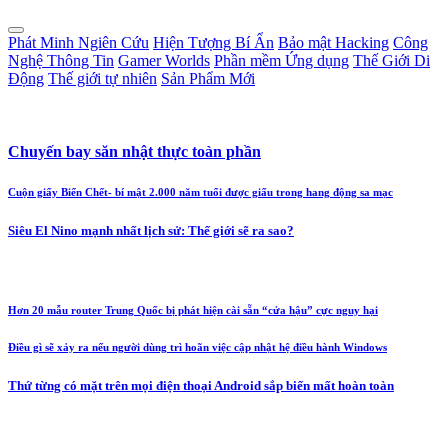
Phát Minh Ngiên Cứu
Hiện Tượng Bí Ẩn
Bảo mật Hacking
Công
Nghệ Thông Tin
Gamer Worlds
Phần mềm Ứng dụng
Thế Giới Di
Động
Thế giới tự nhiên
Sản Phẩm Mới
Chuyến bay săn nhật thực toàn phần
Cuộn giấy Biển Chết- bí mật 2.000 năm tuổi được giấu trong hang động sa mạc
Siêu El Nino mạnh nhất lịch sử: Thế giới sẽ ra sao?
Hơn 20 mẫu router Trung Quốc bị phát hiện cài sẵn “cửa hậu” cực nguy hại
Điều gì sẽ xảy ra nếu người dùng trì hoãn việc cập nhật hệ điều hành Windows
Thứ từng có mặt trên mọi điện thoại Android sắp biến mất hoàn toàn