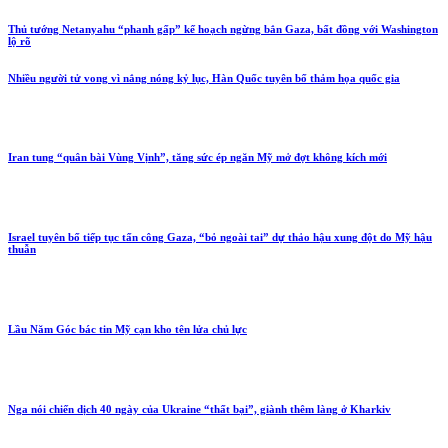
Thủ tướng Netanyahu “phanh gấp” kế hoạch ngừng bắn Gaza, bất đồng với Washington
lộ rõ
Nhiều người tử vong vì nắng nóng kỷ lục, Hàn Quốc tuyên bố thảm họa quốc gia
Iran tung “quân bài Vùng Vịnh”, tăng sức ép ngăn Mỹ mở đợt không kích mới
Israel tuyên bố tiếp tục tấn công Gaza, “bỏ ngoài tai” dự thảo hậu xung đột do Mỹ hậu
thuẫn
Lầu Năm Góc bác tin Mỹ cạn kho tên lửa chủ lực
Nga nói chiến dịch 40 ngày của Ukraine “thất bại”, giành thêm làng ở Kharkiv