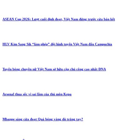
ASEAN Cup 2026: Lượt cuối định đoạt, Việt Nam đứng trước cửa bán kết
HLV Kim Sang Sik “làm phép” đội hình tuyển Việt Nam đấu Campuchia
Tuyển bóng chuyền nữ Việt Nam sở hữu cặp chủ công cao nhất ĐNA
Arsenal thua sốc vì sai lầm của thủ môn Kepa
Mbappe sáng cửa đoạt Quả bóng vàng dù trắng tay?