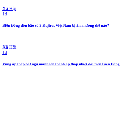
Xã Hội
1d
Biển Đông đón bão số 3 Kujira, Việt Nam bị ảnh hưởng thế nào?
Xã Hội
1d
Vùng áp thấp bất ngờ mạnh lên thành áp thấp nhiệt đới trên Biển Đông