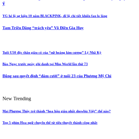
ý
YG hé lộ sự kiện 10 năm BLACKPINK, để lộ chi tiết khiến fan lo lắng
Tam Triều Dâng “trách yêu” Võ Điền Gia Huy
Tuổi U50 độc thân giàu có của “nữ hoàng kim cương” Lý Nhã Kỳ
Bảo Ngọc trước ngày ghi danh tại Miss World lần thứ 73
Đằng sau quyết định “đám cưới” ở tuổi 23 của Phương Mỹ Chi
New Trending
Mai Phương Thúy trở thành “hoa hậu giàu nhất showbiz Việt” thế nào?
Top 5 phim Hoa ngữ chuyển thể từ tiểu thuyết thành công nhất