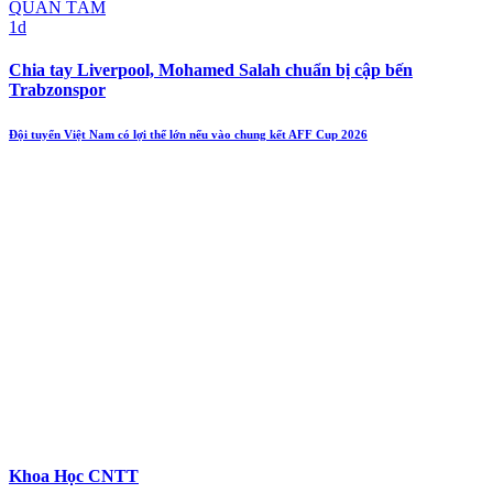
QUAN TÂM
1d
Chia tay Liverpool, Mohamed Salah chuẩn bị cập bến
Trabzonspor
Đội tuyển Việt Nam có lợi thế lớn nếu vào chung kết AFF Cup 2026
Khoa Học CNTT