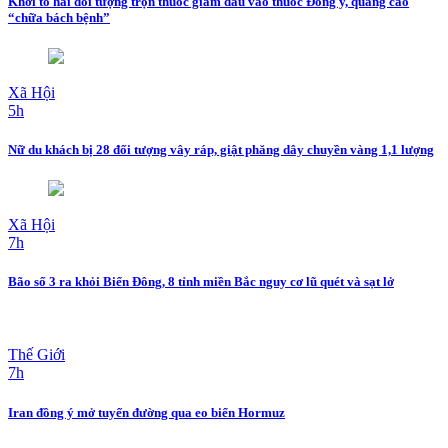
Khởi tố hai đối tượng trộn thuốc giảm đau vào thuốc Đông y, quảng cáo
“chữa bách bệnh”
Xã Hội
5h
Nữ du khách bị 28 đối tượng vây ráp, giật phăng dây chuyền vàng 1,1 lượng
Xã Hội
7h
Bão số 3 ra khỏi Biển Đông, 8 tỉnh miền Bắc nguy cơ lũ quét và sạt lở
Thế Giới
7h
Iran đồng ý mở tuyến đường qua eo biển Hormuz