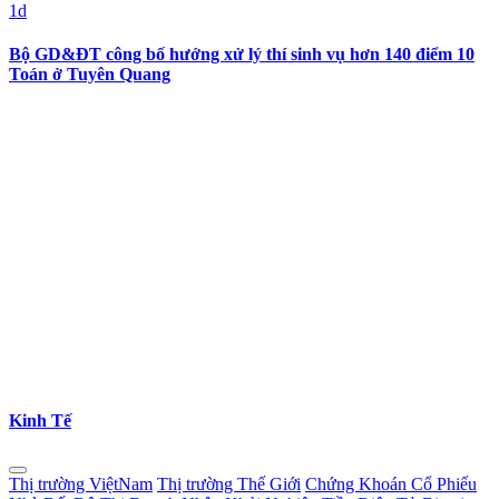
1d
Bộ GD&ĐT công bố hướng xử lý thí sinh vụ hơn 140 điểm 10
Toán ở Tuyên Quang
Kinh Tế
Thị trường ViệtNam
Thị trường Thế Giới
Chứng Khoán Cổ Phiếu