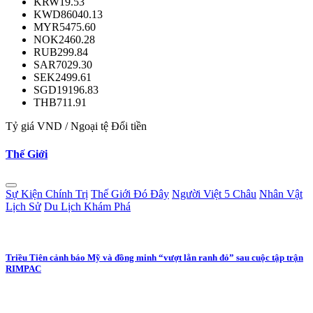
KRW
19.53
KWD
86040.13
MYR
5475.60
NOK
2460.28
RUB
299.84
SAR
7029.30
SEK
2499.61
SGD
19196.83
THB
711.91
Tỷ giá VND / Ngoại tệ
Đổi tiền
Thế Giới
Sự Kiện Chính Trị
Thế Giới Đó Đây
Người Việt 5 Châu
Nhân Vật
Lịch Sử
Du Lịch Khám Phá
Triều Tiên cảnh báo Mỹ và đồng minh “vượt lằn ranh đỏ” sau cuộc tập trận
RIMPAC