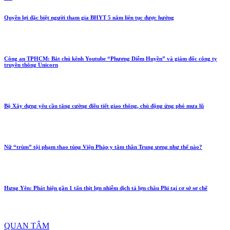
Quyền lợi đặc biệt người tham gia BHYT 5 năm liên tục được hưởng
Công an TPHCM: Bắt chủ kênh Youtube “Phương Diễm Huyền” và giám đốc công ty
truyền thông Unicorn
Bộ Xây dựng yêu cầu tăng cường điều tiết giao thông, chủ động ứng phó mưa lũ
Nữ “trùm” tội phạm thao túng Viện Pháp y tâm thần Trung ương như thế nào?
Hưng Yên: Phát hiện gần 1 tấn thịt lợn nhiễm dịch tả lợn châu Phi tại cơ sở sơ chế
QUAN TÂM