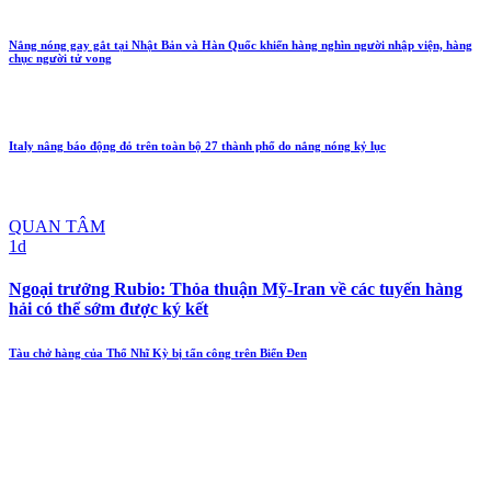
Nắng nóng gay gắt tại Nhật Bản và Hàn Quốc khiến hàng nghìn người nhập viện, hàng
chục người tử vong
Italy nâng báo động đỏ trên toàn bộ 27 thành phố do nắng nóng kỷ lục
QUAN TÂM
1d
Ngoại trưởng Rubio: Thỏa thuận Mỹ-Iran về các tuyến hàng
hải có thể sớm được ký kết
Tàu chở hàng của Thổ Nhĩ Kỳ bị tấn công trên Biển Đen