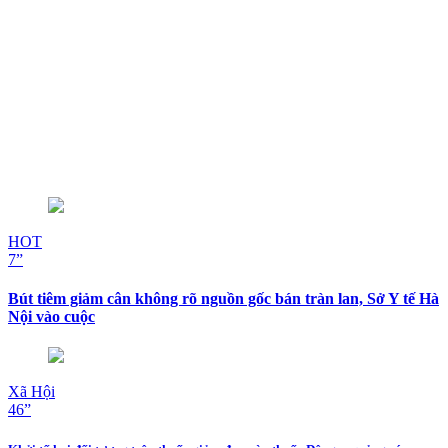
HOT
7”
Bút tiêm giảm cân không rõ nguồn gốc bán tràn lan, Sở Y tế Hà
Nội vào cuộc
Xã Hội
46”