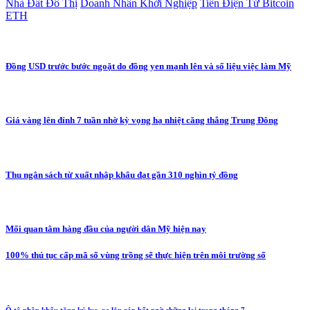
Nhà Đất Đô Thị
Doanh Nhân Khởi Nghiệp
Tiền Điện Tử Bitcoin
ETH
Đồng USD trước bước ngoặt do đồng yen mạnh lên và số liệu việc làm Mỹ
Giá vàng lên đỉnh 7 tuần nhờ kỳ vọng hạ nhiệt căng thẳng Trung Đông
Thu ngân sách từ xuất nhập khẩu đạt gần 310 nghìn tỷ đồng
Mối quan tâm hàng đầu của người dân Mỹ hiện nay
100% thủ tục cấp mã số vùng trồng sẽ thực hiện trên môi trường số