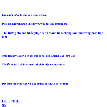
Bán rượu nước lã pha cồn công nghiệp
Điều tra nguyên nhân vụ cháy 900 m² tại khu thương mại
Thủ tướng chỉ đạo khắc phục bệnh thành tích, chống lạm thu trong năm học
mới
Mưa lớn gây sạt lở, ách tắc cục bộ tại đèo Chiềng Pấc (Sơn La)
Các lỗi xe máy dễ bị camera AI phát hiện và mức phạt
Đợt mưa lớn ở Bắc Bộ và Bắc Trung Bộ chuẩn bị kết thúc
ĐỌC NHIỀU
6h