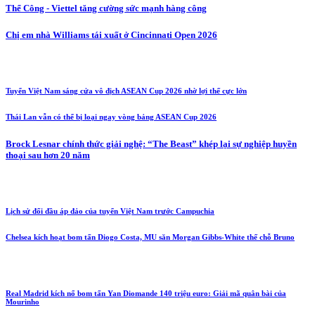
Thể Công - Viettel tăng cường sức mạnh hàng công
Chị em nhà Williams tái xuất ở Cincinnati Open 2026
Tuyển Việt Nam sáng cửa vô địch ASEAN Cup 2026 nhờ lợi thế cực lớn
Thái Lan vẫn có thể bị loại ngay vòng bảng ASEAN Cup 2026
Brock Lesnar chính thức giải nghệ: “The Beast” khép lại sự nghiệp huyền
thoại sau hơn 20 năm
Lịch sử đối đầu áp đảo của tuyển Việt Nam trước Campuchia
Chelsea kích hoạt bom tấn Diogo Costa, MU săn Morgan Gibbs-White thế chỗ Bruno
Real Madrid kích nổ bom tấn Yan Diomande 140 triệu euro: Giải mã quân bài của
Mourinho