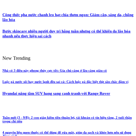
Công thức pha nước chanh leo hạt chia thơm ngon: Giảm cân, sáng da, chống
lão hóa
Bước skincare nhiều người duy trì hằng tuần nhưng có thể khiến da lão hóa
nhanh nếu thực hiện sai cách
New Trending
Nhà có 3 điều này phong thủy cực tốt: Gia chủ càng ở lâu càng giàu có
Luộc gà nước sôi hay nước lạnh đều sai cả: Cách luộc gà đặc biệt thịt săn chắc đậm vị
Hyundai nâng tầm SUV hạng sang cạnh tranh với Range Rover
Tuần mới (3 - 9/8): 2 con giáp kiếm tiền thuận lợi, tài khoản có tín hiệu tăng, 2 tuổi thận
trọng chi tiêu
4 nguyên liệu quen thuộc có thể dùng để rửa mặt, giúp da sạch và khỏe hơn nếu sử dụng