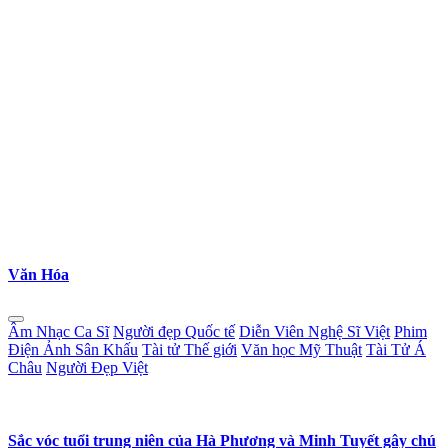
Văn Hóa
Âm Nhạc Ca Sĩ
Người đẹp Quốc tế
Diễn Viên Nghệ Sĩ Việt
Phim
Điện Ảnh Sân Khấu
Tài tử Thế giới
Văn học Mỹ Thuật
Tài Tử Á
Châu
Người Đẹp Việt
Sắc vóc tuổi trung niên của Hà Phương và Minh Tuyết gây chú