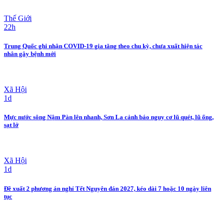
Thế Giới
22h
Trung Quốc ghi nhận COVID-19 gia tăng theo chu kỳ, chưa xuất hiện tác
nhân gây bệnh mới
Xã Hội
1d
Mực nước sông Nậm Pàn lên nhanh, Sơn La cảnh báo nguy cơ lũ quét, lũ ống,
sạt lở
Xã Hội
1d
Đề xuất 2 phương án nghỉ Tết Nguyên đán 2027, kéo dài 7 hoặc 10 ngày liên
tục