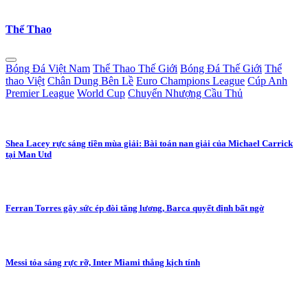
Thể Thao
Bóng Đá Việt Nam
Thể Thao Thế Giới
Bóng Đá Thế Giới
Thể
thao Việt
Chân Dung Bên Lề
Euro Champions League
Cúp Anh
Premier League
World Cup
Chuyển Nhượng Cầu Thủ
Shea Lacey rực sáng tiền mùa giải: Bài toán nan giải của Michael Carrick
tại Man Utd
Ferran Torres gây sức ép đòi tăng lương, Barca quyết định bất ngờ
Messi tỏa sáng rực rỡ, Inter Miami thắng kịch tính