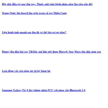
Đột phá điều trị ung thư tụy: Thuốc mới giúp bệnh nhân sống lâu gần gấp đôi
Trung Quốc thu hoạch lúa trên trạm vũ trụ Thiên Cung
Liệu hành tinh quanh sao lùn đỏ có thể tồn tại sự sống?
Disney lần đầu bắt tay TikTok, mở kho nội dung Marvel, Star Wars cho nhà sáng tạo
Loài động vật còn sống sót từ kỷ băng hà
Samsung Galaxy Fit 4 đạt chứng nhận FCC với nâng cấp Bluetooth 5.4