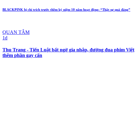
BLACKPINK bị chỉ trích trước thềm kỷ niệm 10 năm hoạt động: “Thật sự quá đáng”
QUAN TÂM
1d
Thu Trang - Tiến Luật bất ngờ gia nhập, đường đua phim Việt
thêm phần gay cấn