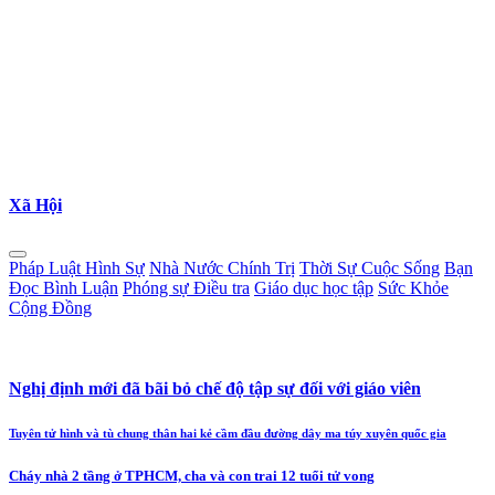
Xã Hội
Pháp Luật Hình Sự
Nhà Nước Chính Trị
Thời Sự Cuộc Sống
Bạn
Đọc Bình Luận
Phóng sự Điều tra
Giáo dục học tập
Sức Khỏe
Cộng Đồng
Nghị định mới đã bãi bỏ chế độ tập sự đối với giáo viên
Tuyên tử hình và tù chung thân hai kẻ cầm đầu đường dây ma túy xuyên quốc gia
Cháy nhà 2 tầng ở TPHCM, cha và con trai 12 tuổi tử vong