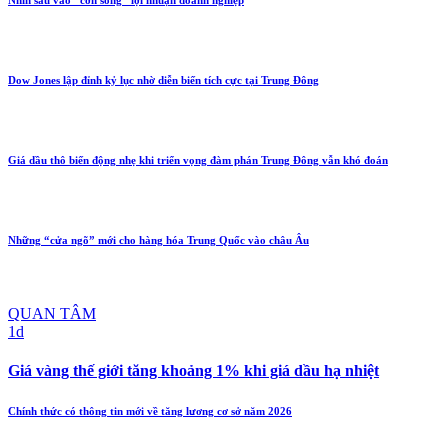
Nhìn sâu vào “cơn sóng” lợi nhuận doanh nghiệp
Dow Jones lập đỉnh kỷ lục nhờ diễn biến tích cực tại Trung Đông
Giá dầu thô biến động nhẹ khi triển vọng đàm phán Trung Đông vẫn khó đoán
Những “cửa ngõ” mới cho hàng hóa Trung Quốc vào châu Âu
QUAN TÂM
1d
Giá vàng thế giới tăng khoảng 1% khi giá dầu hạ nhiệt
Chính thức có thông tin mới về tăng lương cơ sở năm 2026