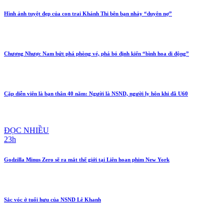
Hình ảnh tuyệt đẹp của con trai Khánh Thi bên bạn nhảy “duyên nợ”
Chương Nhược Nam bứt phá phòng vé, phá bỏ định kiến “bình hoa di động”
Cặp diễn viên là bạn thân 40 năm: Người là NSND, người ly hôn khi đã U60
ĐỌC NHIỀU
23h
Godzilla Minus Zero sẽ ra mắt thế giới tại Liên hoan phim New York
Sắc vóc ở tuổi hưu của NSND Lê Khanh