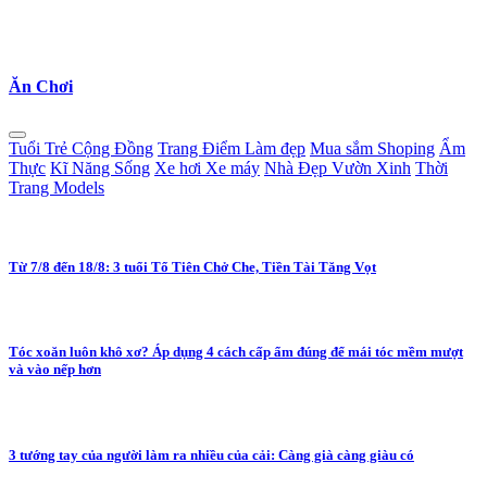
Ăn Chơi
Tuổi Trẻ Cộng Đồng
Trang Điểm Làm đẹp
Mua sắm Shoping
Ẩm
Thực
Kĩ Năng Sống
Xe hơi Xe máy
Nhà Đẹp Vườn Xinh
Thời
Trang Models
Từ 7/8 đến 18/8: 3 tuổi Tổ Tiên Chở Che, Tiền Tài Tăng Vọt
Tóc xoăn luôn khô xơ? Áp dụng 4 cách cấp ẩm đúng để mái tóc mềm mượt
và vào nếp hơn
3 tướng tay của người làm ra nhiều của cải: Càng già càng giàu có