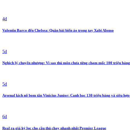
4d
Valentin Barco đến Chelsea: Quân bài biến ảo trong tay Xabi Alonso
5d
Nghịch lý chuyển nhượng: Vì sao thủ môn chưa từng chạm mốc 100 triệu bảng
5d
Arsenal kích nổ bom tấn Vinicius Junior: Canh bạc 130 triệu bảng và siêu hợp
6d
Real ra giá kỷ lục cho cầu thủ chạy nhanh nhất Premier League