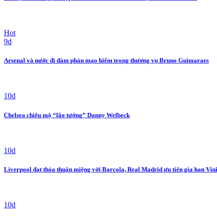
Hot
9d
Arsenal và nước đi đàm phán mạo hiểm trong thương vụ Bruno Guimaraes
10d
Chelsea chiêu mộ “lão tướng” Danny Welbeck
10d
Liverpool đạt thỏa thuận miệng với Barcola, Real Madrid ưu tiên gia hạn Vini
10d