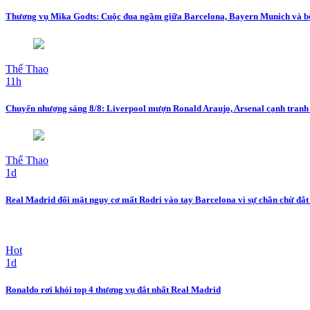
Thương vụ Mika Godts: Cuộc đua ngầm giữa Barcelona, Bayern Munich và b
Thể Thao
11h
Chuyển nhượng sáng 8/8: Liverpool mượn Ronald Araujo, Arsenal cạnh tranh
Thể Thao
1d
Real Madrid đối mặt nguy cơ mất Rodri vào tay Barcelona vì sự chần chừ đắt 
Hot
1d
Ronaldo rơi khỏi top 4 thương vụ đắt nhất Real Madrid