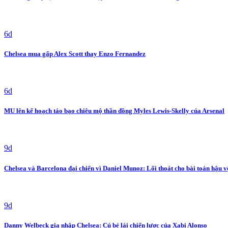
6d
Chelsea mua gấp Alex Scott thay Enzo Fernandez
6d
MU lên kế hoạch táo bạo chiêu mộ thần đồng Myles Lewis-Skelly của Arsenal
9d
Chelsea và Barcelona đại chiến vì Daniel Munoz: Lối thoát cho bài toán hậu v
9d
Danny Welbeck gia nhập Chelsea: Cú bẻ lái chiến lược của Xabi Alonso