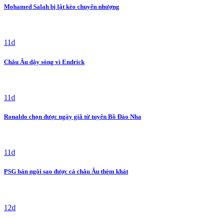
Mohamed Salah bị lật kèo chuyển nhượng
11d
Châu Âu dậy sóng vì Endrick
11d
Ronaldo chọn được ngày giã từ tuyển Bồ Đào Nha
11d
PSG bán ngôi sao được cả châu Âu thèm khát
12d