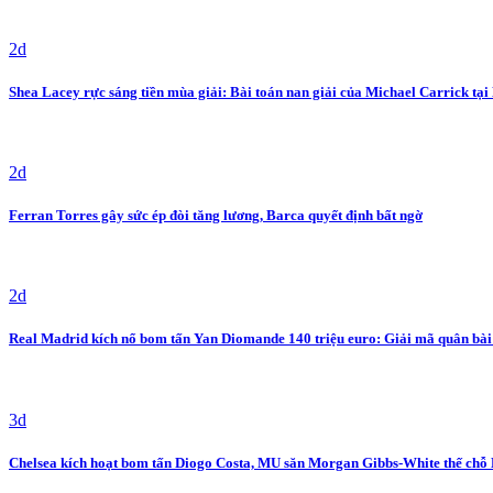
2d
Shea Lacey rực sáng tiền mùa giải: Bài toán nan giải của Michael Carrick tạ
2d
Ferran Torres gây sức ép đòi tăng lương, Barca quyết định bất ngờ
2d
Real Madrid kích nổ bom tấn Yan Diomande 140 triệu euro: Giải mã quân bà
3d
Chelsea kích hoạt bom tấn Diogo Costa, MU săn Morgan Gibbs-White thế chỗ