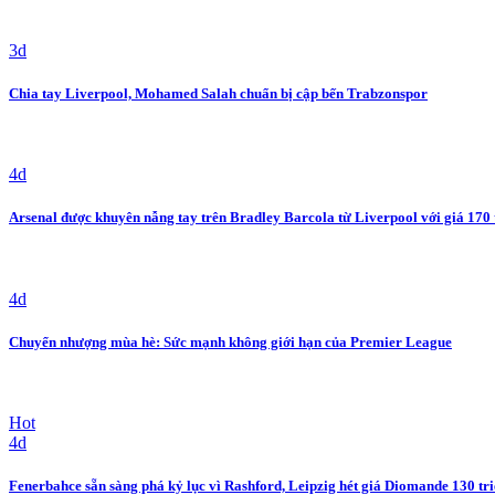
3d
Chia tay Liverpool, Mohamed Salah chuẩn bị cập bến Trabzonspor
4d
Arsenal được khuyên nẫng tay trên Bradley Barcola từ Liverpool với giá 170 
4d
Chuyển nhượng mùa hè: Sức mạnh không giới hạn của Premier League
Hot
4d
Fenerbahce sẵn sàng phá kỷ lục vì Rashford, Leipzig hét giá Diomande 130 tr