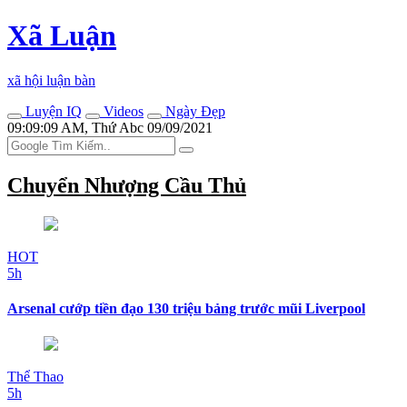
Xã Luận
xã hội luận bàn
Luyện IQ
Videos
Ngày Đẹp
09:09:09 AM, Thứ Abc 09/09/2021
Chuyển Nhượng Cầu Thủ
HOT
5h
Arsenal cướp tiền đạo 130 triệu bảng trước mũi Liverpool
Thể Thao
5h