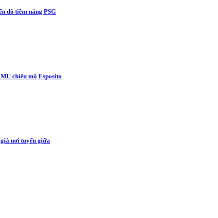
ến đỗ tiềm năng PSG
 MU chiêu mộ Esposito
giá nơi tuyến giữa