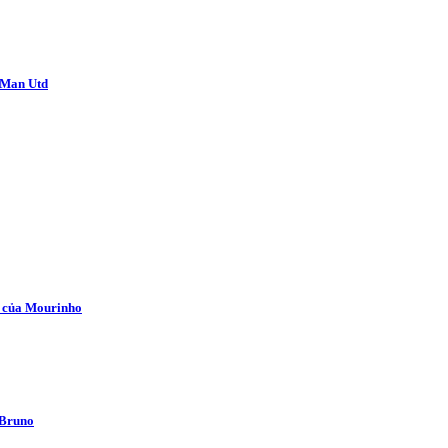
i Man Utd
i của Mourinho
 Bruno