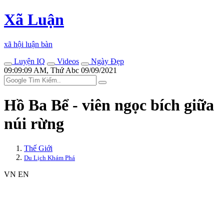
Xã Luận
xã hội luận bàn
Luyện IQ
Videos
Ngày Đẹp
09:09:09 AM, Thứ Abc 09/09/2021
Hồ Ba Bể - viên ngọc bích giữa
núi rừng
Thế Giới
Du Lịch Khám Phá
VN
EN