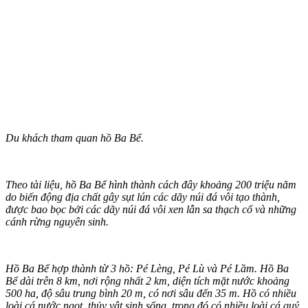
Du khách tham quan hồ Ba Bể.
Theo tài liệu, hồ Ba Bể hình thành cách đây khoảng 200 triệu năm
do biến động địa chất gây sụt lún các dãy núi đá vôi tạo thành,
được bao bọc bởi các dãy núi đá vôi xen lẫn sa thạch cổ và những
cánh rừng nguyên sinh.
Hồ Ba Bể hợp thành từ 3 hồ: Pé Lèng, Pé Lù và Pé Lầm. Hồ Ba
Bể dài trên 8 km, nơi rộng nhất 2 km, diện tích mặt nước khoảng
500 ha, độ sâu trung bình 20 m, có nơi sâu đến 35 m. Hồ có nhiều
loài cá nước ngọt, thủy vật sinh sống, trong đó có nhiều loài cá quý