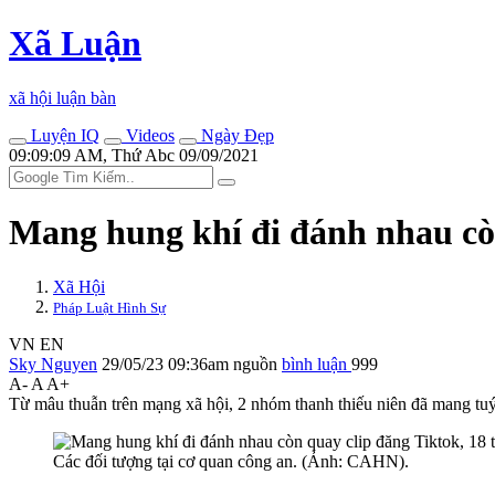
Xã Luận
xã hội luận bàn
Luyện IQ
Videos
Ngày Đẹp
09:09:09 AM, Thứ Abc 09/09/2021
Mang hung khí đi đánh nhau còn
Xã Hội
Pháp Luật Hình Sự
VN
EN
Sky Nguyen
29/05/23 09:36am
nguồn
bình luận
999
A-
A
A+
Từ mâu thuẫn trên mạng xã hội, 2 nhóm thanh thiếu niên đã mang tu
Các đối tượng tại cơ quan công an. (Ảnh: CAHN).