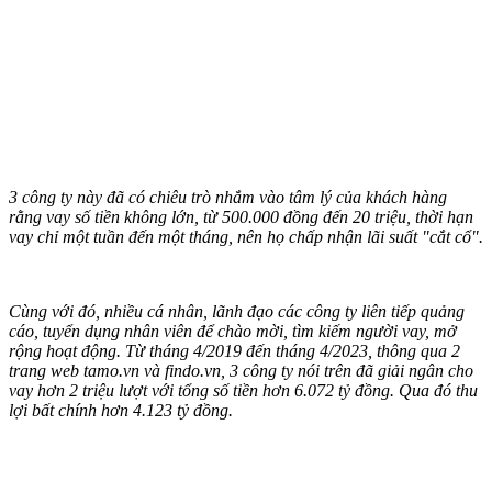
3 công ty này đã có chiêu trò nhắm vào tâm lý của khách hàng
rằng vay số tiền không lớn, từ 500.000 đồng đến 20 triệu, thời hạn
vay chỉ một tuần đến một tháng, nên họ chấp nhận lãi suất "cắt cổ".
Cùng với đó, nhiều cá nhân, lãnh đạo các công ty liên tiếp quảng
cáo, tuyển dụng nhân viên để chào mời, tìm kiếm người vay, mở
rộng hoạt động. Từ tháng 4/2019 đến tháng 4/2023, thông qua 2
trang web tamo.vn và findo.vn, 3 công ty nói trên đã giải ngân cho
vay hơn 2 triệu lượt với tổng số tiền hơn 6.072 tỷ đồng. Qua đó thu
lợi bất chính hơn 4.123 tỷ đồng.