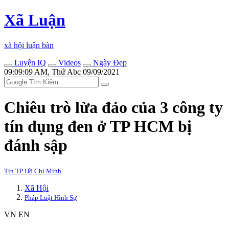
Xã Luận
xã hội luận bàn
Luyện IQ
Videos
Ngày Đẹp
09:09:09 AM, Thứ Abc 09/09/2021
Chiêu trò lừa đảo của 3 công ty
tín dụng đen ở TP HCM bị
đánh sập
Tin TP Hồ Chí Minh
Xã Hội
Pháp Luật Hình Sự
VN
EN