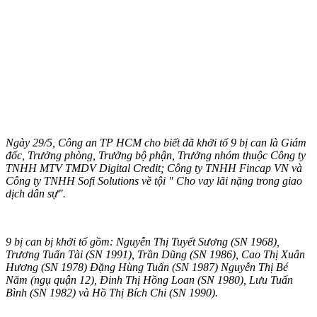
Ngày 29/5, Công an TP HCM cho biết đã khởi tố 9 bị can là Giám
đốc, Trưởng phòng, Trưởng bộ phận, Trưởng nhóm thuộc Công ty
TNHH MTV TMDV Digital Credit; Công ty TNHH Fincap VN và
Công ty TNHH Sofi Solutions về tội " Cho vay lãi nặng trong giao
dịch dân sự".
9 bị can bị khởi tố gồm: Nguyễn Thị Tuyết Sương (SN 1968),
Trương Tuấn Tài (SN 1991), Trần Dũng (SN 1986), Cao Thị Xuân
Hương (SN 1978) Đặng Hùng Tuấn (SN 1987) Nguyễn Thị Bé
Năm (ngụ quận 12), Đinh Thị Hồng Loan (SN 1980), Lưu Tuấn
Bình (SN 1982) và Hồ Thị Bích Chi (SN 1990).