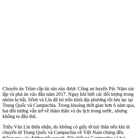
Chuyên án Trộm cắp tài sản này được Công an huyện Pác Nặm xác
lập và phá án vào đầu năm 2017. Ngay khi biết các đối tượng trong
nhóm bị bắt, Sếnh và Lìn đã bỏ trốn khỏi địa phương rồi lưu lạc tại
Trung Quốc và Campuchia. Trong khoảng thời gian hơn 6 năm qua,
hai đối tượng vẫn trở về thăm thân và du lịch trong nước, nhưng
không ra đầu thú.
Triệu Văn Lìn thừa nhận, do không có giấy tờ tuỳ thân nên khi di
chuyển từ Trung Quốc và Campuchia về Việt Nam chúng đều
thông qua các đường tiểu ngạch. Đặc biệt tại Campuchia cả hai