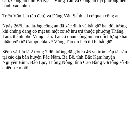
cao, Công an tỉnh Bà Rịa – Vũng Tàu và Công an địa phương tiến
hành xác minh.
Triệu Văn Lìn (áo đen) và Đặng Văn Sếnh tại cơ quan công an.
Ngày 26/5, lực lượng công an đã xác định và bắt giữ hai đối tượng
khi chúng đang có mặt tại một cơ sở lưu trú thuộc phường Thắng
Tam, thành phố Vũng Tàu. Tại cơ quan công an hai đối tượng khai
nhận vừa từ Campuchia về Vũng Tàu du lịch thì bị bắt giữ.
Sếnh và Lìn là 2 trong 7 đối tượng đã gây ra 46 vụ trộm cắp tài sản
tại các địa bàn huyện Pác Nặm, Ba Bể, tỉnh Bắc Kạn; huyện
Nguyên Bình, Bảo Lạc, Thông Nông, tỉnh Cao Bằng với tổng số 48
chiếc xe môtô.