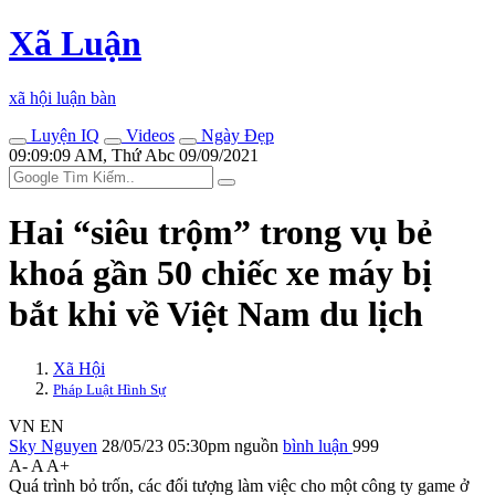
Xã Luận
xã hội luận bàn
Luyện IQ
Videos
Ngày Đẹp
09:09:09 AM, Thứ Abc 09/09/2021
Hai “siêu trộm” trong vụ bẻ
khoá gần 50 chiếc xe máy bị
bắt khi về Việt Nam du lịch
Xã Hội
Pháp Luật Hình Sự
VN
EN
Sky Nguyen
28/05/23 05:30pm
nguồn
bình luận
999
A-
A
A+
Quá trình bỏ trốn, các đối tượng làm việc cho một công ty game ở