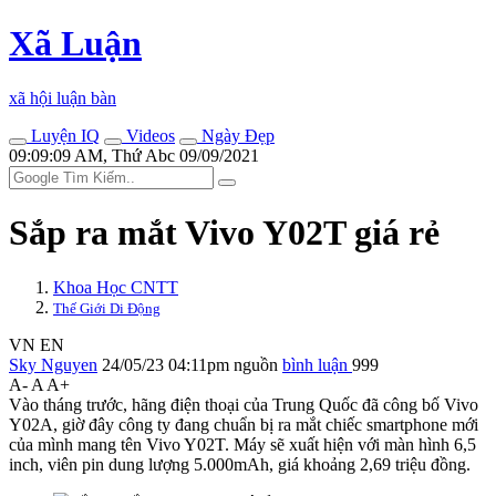
Xã Luận
xã hội luận bàn
Luyện IQ
Videos
Ngày Đẹp
09:09:09 AM, Thứ Abc 09/09/2021
Sắp ra mắt Vivo Y02T giá rẻ
Khoa Học CNTT
Thế Giới Di Động
VN
EN
Sky Nguyen
24/05/23 04:11pm
nguồn
bình luận
999
A-
A
A+
Vào tháng trước, hãng điện thoại của Trung Quốc đã công bố Vivo
Y02A, giờ đây công ty đang chuẩn bị ra mắt chiếc smartphone mới
của mình mang tên Vivo Y02T. Máy sẽ xuất hiện với màn hình 6,5
inch, viên pin dung lượng 5.000mAh, giá khoảng 2,69 triệu đồng.