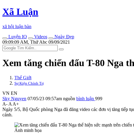
Xã Luận
xã hội luận bàn
Luyện IQ
Videos
Ngày Đẹp
09:09:09 AM, Thứ Abc 09/09/2021
Xem tăng chiến đấu T-80 Nga th
Thế Giới
Sự Kiện Chính Trị
VN
EN
Sky Nguyen
07/05/23 09:57am
nguồn
bình luận
999
A-
A
A+
Ngày 5/5, Bộ Quốc phòng Nga đã đăng video các đơn vị tăng tiếp tụ
cánh.
Ảnh minh họa