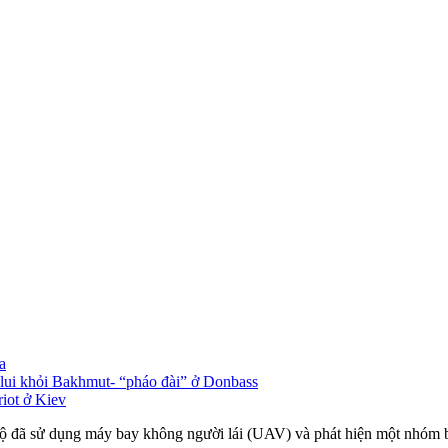
a
 lui khỏi Bakhmut- “pháo đài” ở Donbass
iot ở Kiev
ộ đã sử dụng máy bay không người lái (UAV) và phát hiện một nhóm bi