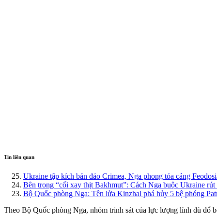
Tin liên quan
Ukraine tập kích bán đảo Crimea, Nga phong tỏa cảng Feodosi
Bên trong “cối xay thịt Bakhmut”: Cách Nga buộc Ukraine rút
Bộ Quốc phòng Nga: Tên lửa Kinzhal phá hủy 5 bệ phóng Patr
Theo Bộ Quốc phòng Nga, nhóm trinh sát của lực lượng lính dù đổ b