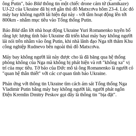
ông Putin", báo
Bild
thông tin một chiếc drone cảm tử (kamikaze)
UJ-22 của Ukraine đã bị rơi gần thủ đô Matxcơva hôm 23-4. Lúc đó
máy bay không người lái hiện đại này - với tầm hoạt động lên tới
800km - nhắm mục tiêu vào Tổng thống Putin.
Báo
Bild
dẫn lời nhà hoạt động Ukraine Yuri Romanenko tuyên bố
rằng lực lượng tình báo Ukraine đã triển khai máy bay không người
lái nói trên nhắm vào ông Putin, khi nhà lãnh đạo Nga tới thăm Khu
công nghiệp Rudnevo bên ngoài thủ đô Matxcơva.
Máy bay không người lái này được cho là đã băng qua hệ thống
phòng không của Nga mà không bị phát hiện và rơi "không xa" vị
trí của mục tiêu. Tờ báo của Đức mô tả ông Romanenko là người có
"quan hệ thân thiết" với các cơ quan tình báo Ukraine.
Phản ứng với thông tin Ukraine tìm cách ám sát Tổng thống Nga
Vladimir Putin bằng máy bay không người lái, người phát ngôn
Điện Kremlin Dmitry Peskov gọi đây là thông tin "bịa đặt".