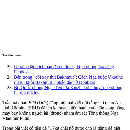
Tin liên quan
Ukraine tập kích bán đảo Crimea, Nga phong tỏa cảng
Feodosia
Bên trong “cối xay thịt Bakhmut”: Cách Nga buộc Ukraine
rút lui khỏi Bakhmut- “pháo đài” ở Donbass
Bộ Quốc phòng Nga: Tên lửa Kinzhal phá hủy 5 bệ phóng
Patriot ở Kiev
Tuần này báo
Bild
(Đức) đăng một bài viết nói rằng Cơ quan An
ninh Ukraine (SBU) đã lên kế hoạch tiến hành cuộc tấn công bằng
máy bay không người lái (drone) nhằm ám sát Tổng thống Nga
Vladimir Putin.
Trong bài viết có tiêu đề "17kg chất nổ được cho là dùng để giết