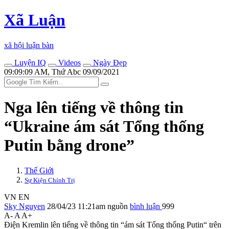
Xã Luận
xã hội luận bàn
Luyện IQ
Videos
Ngày Đẹp
09:09:09 AM, Thứ Abc 09/09/2021
Nga lên tiếng về thông tin
“Ukraine ám sát Tổng thống
Putin bằng drone”
Thế Giới
Sự Kiện Chính Trị
VN
EN
Sky Nguyen
28/04/23 11:21am
nguồn
bình luận
999
A-
A
A+
Điện Kremlin lên tiếng về thông tin “ám sát Tổng thống Putin“ trên