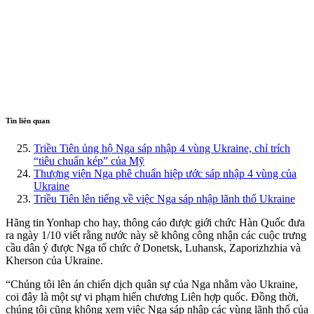
Tin liên quan
Triều Tiên ủng hộ Nga sáp nhập 4 vùng Ukraine, chỉ trích
“tiêu chuẩn kép” của Mỹ
Thượng viện Nga phê chuẩn hiệp ước sáp nhập 4 vùng của
Ukraine
Triều Tiên lên tiếng về việc Nga sáp nhập lãnh thổ Ukraine
Hãng tin Yonhap cho hay, thông cáo được giới chức Hàn Quốc đưa
ra ngày 1/10 viết rằng nước này sẽ không công nhận các cuộc trưng
cầu dân ý được Nga tổ chức ở Donetsk, Luhansk, Zaporizhzhia và
Kherson của Ukraine.
“Chúng tôi lên án chiến dịch quân sự của Nga nhằm vào Ukraine,
coi đây là một sự vi phạm hiến chương Liên hợp quốc. Đồng thời,
chúng tôi cũng không xem việc Nga sáp nhập các vùng lãnh thổ của