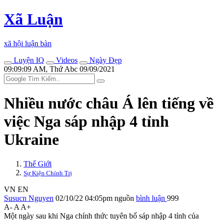
Xã Luận
xã hội luận bàn
Luyện IQ
Videos
Ngày Đẹp
09:09:09 AM, Thứ Abc 09/09/2021
Nhiều nước châu Á lên tiếng về
việc Nga sáp nhập 4 tỉnh
Ukraine
Thế Giới
Sự Kiện Chính Trị
VN
EN
Susucn Nguyen
02/10/22 04:05pm
nguồn
bình luận
999
A-
A
A+
Một ngày sau khi Nga chính thức tuyên bố sáp nhập 4 tỉnh của