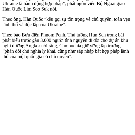
Ukraine là hành động hợp pháp”, phát ngôn viên Bộ Ngoại giao
Hàn Quốc Lim Soo Suk nói.
Theo ông, Hàn Quốc “kêu gọi sự tôn trọng về chủ quyền, toàn vẹn
lãnh thổ và độc lập của Ukraine”.
Theo báo Bưu điện Phnom Penh, Thủ tướng Hun Sen trong bài
phát biểu trước gần 3.000 ngư‌ời tìn‌h nguyện di dời cho dự án khu
nghỉ dưỡng Angkor nói rằng, Campuchia giữ vững lập trường
“phản đối chủ nghĩa ly khai, cũng như sáp nhập bất hợp pháp lãnh
thổ của một quốc gia có chủ quyền”.