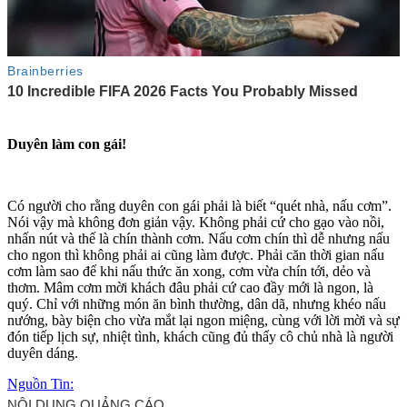
Duyên làm con gái!
Có người cho rằng duyên con gái phải là biết “quét nhà, nấu cơm”.
Nói vậy mà không đơn giản vậy. Không phải cứ cho gạo vào nồi,
nhấn nút và thế là chín thành cơm. Nấu cơm chín thì dễ nhưng nấu
cho ngon thì không phải ai cũng làm được. Phải căn thời gian nấu
cơm làm sao để khi nấu thức ăn xong, cơm vừa chín tới, dẻo và
thơm. Mâm cơm mời khách đâu phải cứ cao đầy mới là ngon, là
quý. Chỉ với những món ăn bình thường, dân dã, nhưng khéo nấu
nướng, bày biện cho vừa mắt lại ngon miệng, cùng với lời mời và sự
đón tiếp lịch sự, nhiệt tình, khách cũng đủ thấy cô chủ nhà là người
duyên dáng.
Nguồn Tin: