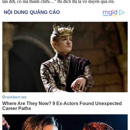
tàn đời, có mà thánh chữa…” thì đích thị là vô duyên quá rồi.