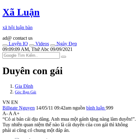
Xã Luận
xã hội luận bàn
ad@ contact us
Luyện IQ
Videos
Ngày Đẹp
09:09:09 AM, Thứ Abc 09/09/2021
Duyên con gái
Gia Đình
Góc Bạn Gái
VN
EN
Billgate Nguyen
14/05/11 09:42am
nguồn
bình luận
999
A-
A
A+
“Có ai bán cái dịu dàng. Anh mua một gánh tặng nàng làm duyên!”.
Tuy nhiên quan niệm thế nào là cái duyên của con gái thì không
phải ai cũng có chung một đáp án.