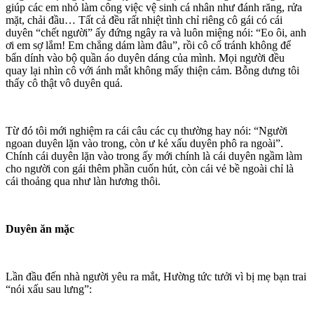
giúp các em nhỏ làm công việc vệ sinh cá nhân như đánh răng, rửa
mặt, chải đầu… Tất cả đều rất nhiệt tình chỉ riêng cô gái có cái
duyên “chết người” ấy đứng ngây ra và luôn miệng nói: “Eo ôi, anh
ơi em sợ lắm! Em chẳng dám làm đâu”, rồi cô cố tránh không để
bẩn dính vào bộ quần áo duyên dáng của mình. Mọi người đều
quay lại nhìn cô với ánh mắt không mấy thiện cảm. Bỗng dưng tôi
thấy cô thật vô duyên quá.
Từ đó tôi mới nghiệm ra cái câu các cụ thường hay nói: “Người
ngoan duyên lặn vào trong, còn ư kẻ xấu duyên phô ra ngoài”.
Chính cái duyên lặn vào trong ấy mới chính là cái duyên ngầm làm
cho người con gái thêm phần cuốn hút, còn cái vẻ bề ngoài chỉ là
cái thoảng qua như làn hương thôi.
Duyên ăn mặc
Lần đầu đến nhà người yêu ra mắt, Hường tức tưởi vì bị mẹ bạn trai
“nói xấu sau lưng”: