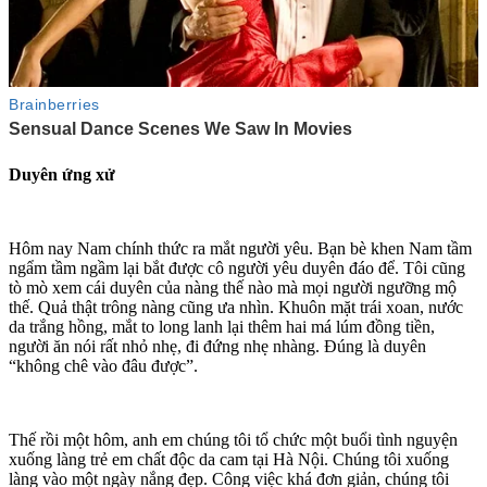
Duyên ứng xử
Hôm nay Nam chính thức ra mắt người yêu. Bạn bè khen Nam tầm
ngẩm tầm ngầm lại bắt được cô người yêu duyên đáo để. Tôi cũng
tò mò xem cái duyên của nàng thế nào mà mọi người ngưỡng mộ
thế. Quả thật trông nàng cũng ưa nhìn. Khuôn mặt trái xoan, nước
da trắng hồng, mắt to long lanh lại thêm hai má lúm đồng tiền,
người ăn nói rất nhỏ nhẹ, đi đứng nhẹ nhàng. Đúng là duyên
“không chê vào đâu được”.
Thế rồi một hôm, anh em chúng tôi tổ chức một buổi tình nguyện
xuống làng trẻ em chất độc da cam tại Hà Nội. Chúng tôi xuống
làng vào một ngày nắng đẹp. Công việc khá đơn giản, chúng tôi