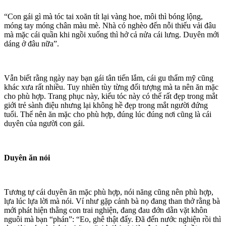
“Con gái gì mà tóc tai xoăn tít lại vàng hoe, môi thì bóng lộng,
móng tay móng chân màu mè. Nhà có nghèo đến nỗi thi‌ּếu vả‌ּi đâu
mà mặc cái quần khi ngồi xuống thì hở cả nửa cái lưng. Duyên mới
dáng ở đâu nữa”.
Vẫn biết rằng ngày nay bạn gái tân tiến lắm, cái gu thẩm mỹ cũng
khác xưa rất nhiều. Tuy nhiên tùy từng đối tượng mà ta nên ăn mặc
cho phù hợp. Trang phục này, kiểu tóc này có thể rất đẹp trong mắt
giới trẻ sành điệu nhưng lại không hề đẹp trong mắt người đứng
tuổi. Thế nên ăn mặc cho phù hợp, đúng lúc đúng nơi cũng là cái
duyên của người con gái.
Duyên ăn nói
Tương tự cái duyên ăn mặc phù hợp, nói năng cũng nên phù hợp,
lựa lúc lựa lời mà nói. Ví như gặp cảnh bà nọ đang than thở rằng bà
mới phát hiện thằng con trai nghiện, đang đau đớn dằn vặt khôn
nguôi mà bạn “phán”: “Eo, ghê thật đấy. Đã đến nước nghiện rồi thì