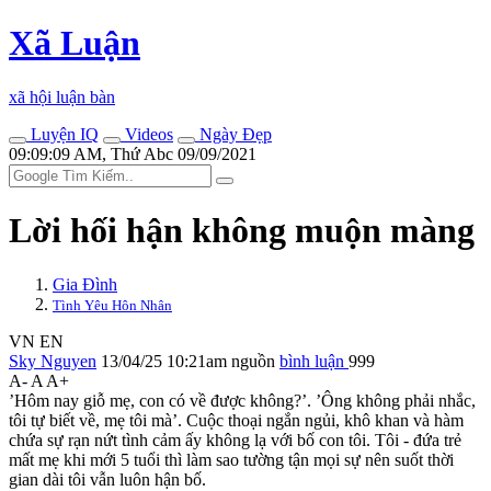
Xã Luận
xã hội luận bàn
Luyện IQ
Videos
Ngày Đẹp
09:09:09 AM, Thứ Abc 09/09/2021
Lời hối hận không muộn màng
Gia Đình
Tình Yêu Hôn Nhân
VN
EN
Sky Nguyen
13/04/25 10:21am
nguồn
bình luận
999
A-
A
A+
’Hôm nay giỗ mẹ, con có về được không?’. ’Ông không phải nhắc,
tôi tự biết về, mẹ tôi mà’. Cuộc thoại ngắn ngủi, khô khan và hàm
chứa sự rạn nứt tình cảm ấy không lạ với bố con tôi. Tôi - đứa trẻ
mất mẹ khi mới 5 tuổi thì làm sao tường tận mọi sự nên suốt thời
gian dài tôi vẫn luôn hận bố.