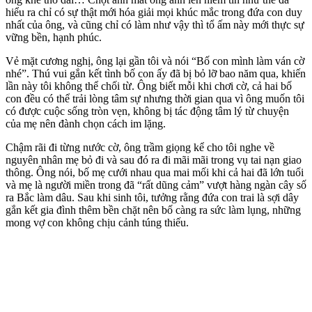
hiểu ra chỉ có sự thật mới hóa giải mọi khúc mắc trong đứa con duy
nhất của ông, và cũng chỉ có làm như vậy thì tổ ấm này mới thực sự
vững bền, hạnh phúc.
Vẻ mặt cương nghị, ông lại gần tôi và nói “Bố con mình làm ván cờ
nhé”. Thú vui gắn kết tình bố con ấy đã bị bỏ lỡ bao năm qua, khiến
lần này tôi không thể chối từ. Ông biết mỗi khi chơi cờ, cả hai bố
con đều có thể trải lòng tâm sự nhưng thời gian qua vì ông muốn tôi
có được cuộc sống tròn vẹn, không bị tác động tâm lý từ chuyện
của mẹ nên đành chọn cách im lặng.
Chậm rãi đi từng nước cờ, ông trầm giọng kể cho tôi nghe về
nguyên nhân mẹ bỏ đi và sau đó ra đi mãi mãi trong vụ tai nạn giao
thông. Ông nói, bố mẹ cưới nhau qua mai mối khi cả hai đã lớn tuổi
và mẹ là người miền trong đã “rất dũng cảm” vượt hàng ngàn cây số
ra Bắc làm dâu. Sau khi sinh tôi, tưởng rằng đứa con trai là sợi dây
gắn kết gia đình thêm bền chặt nên bố càng ra sức làm lụng, những
mong vợ con không chịu cảnh túng thiếu.