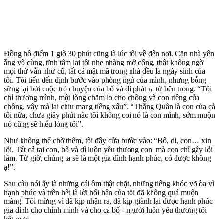
Đồng hồ điểm 1 giờ 30 phút cũng là lúc tôi về đến nơi. Căn nhà yên
ắng vô cùng, tĩnh tâm lại tôi nhẹ nhàng mở cổng, thật không ngờ
mọi thứ vẫn như cũ, tất cả mật mã trong nhà đều là ngày sinh của
tôi. Tôi tiến đến định bước vào phòng ngủ của mình, nhưng bỗng
sững lại bởi cuộc trò chuyện của bố và dì phát ra từ bên trong. “Tôi
chỉ thương mình, một lòng chăm lo cho chồng và con riêng của
chồng, vậy mà lại chịu mang tiếng xấu”. “Thằng Quân là con của cả
tôi nữa, chưa giây phút nào tôi không coi nó là con mình, sớm muộn
nó cũng sẽ hiểu lòng tôi”.
Như không thể chờ thêm, tôi đẩy cửa bước vào: “Bố, dì, con… xin
lỗi. Tất cả tại con, bố và dì luôn yêu thương con, mà con chỉ gây lỗi
lầm. Từ giờ, chúng ta sẽ là một gia đình hạnh phúc, có được không
ạ!”.
Sau câu nói ấy là những cái ôm thật chặt, những tiếng khóc vỡ òa vì
hạnh phúc và trên hết là lời hối hận của tôi đã không quá muộn
màng. Tôi mừng vì đã kịp nhận ra, đã kịp giành lại được hạnh phúc
gia đình cho chính mình và cho cả bố - người luôn yêu thương tôi
hết mực.