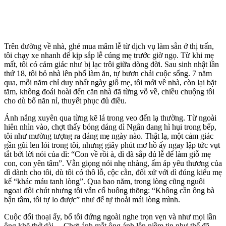
Trên đường về nhà, ghé mua mâm lễ từ dịch vụ làm sẵn ở thị trấn,
tôi chạy xe nhanh để kịp sắp lễ cúng mẹ trước giờ ngọ. Từ khi mẹ
mất, tôi có cảm giác như bị lạc trôi giữa dòng đời. Sau sinh nhật lần
thứ 18, tôi bỏ nhà lên phố làm ăn, tự bươn chải cuộc sống. 7 năm
qua, mỗi năm chỉ duy nhất ngày giỗ mẹ, tôi mới về nhà, còn lại bặt
tăm, không đoái hoài đến căn nhà đã từng vỗ về, chiều chuộng tôi
cho dù bố năn nỉ, thuyết phục đủ điều.
Ánh nắng xuyên qua từng kẽ lá trong veo đến lạ thường. Từ ngoài
hiên nhìn vào, chợt thấy bóng dáng dì Ngân đang hì hụi trong bếp,
tôi như mường tượng ra dáng mẹ ngày nào. Thật lạ, một cảm giác
gần gũi len lỏi trong tôi, nhưng giây phút mơ hồ ấy ngay lập tức vụt
tắt bởi lời nói của dì: “Con về rồi à, dì đã sắp đủ lễ để làm giỗ mẹ
con, con yên tâm”. Vẫn giọng nói nhẹ nhàng, ấm áp yêu thương của
dì dành cho tôi, dù tôi có thô lỗ, cộc cằn, đối xử với dì đúng kiểu mẹ
kế “khác máu tanh lòng”. Qua bao năm, trong lòng cũng nguôi
ngoai đôi chút nhưng tôi vẫn cố buông thõng: “Không cần ông bà
bận tâm, tôi tự lo được” như để tự thoải mái lòng mình.
Cuộc đối thoại ấy, bố tôi đứng ngoài nghe trọn vẹn và như mọi lần
ông khẽ thở dài… Chợt ánh mắt ông ánh lên niềm tin như thể đã