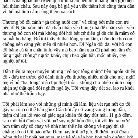
báo. Nhà ngoại điều kiện quá khó khăn nên thi thoảng mới gọi điện
hỏi thăm cháu. Sau này ông bà già yếu việc thăm hỏi cũng thưa dần,
vì thế mà tình cảm càng thêm xa cách.
Thương bố tôi cảnh “gà trống nuôi con” và cũng bởi mến con trẻ
nên dì Ngân xóm bên đã chấp nhận về chung nhà để chăm sóc, yêu
thương bố con tôi mà không đòi hỏi bất cứ điều gì dù chỉ là mâm cỗ
ra mắt họ hàng. Bố tôi thấy dì thật lòng quan tâm, chăm lo cho con
chồng nên càng yêu mến dì nhiều hơn. Dì Ngân đối đãi với bố con
tôi bằng cả tấm chân tình, vậy mà bao năm qua đã phải nén ấm ức
rằng “giật chồng” người khác, chịu bao gằn hắt, móc nhiếc, cay
nghiệt từ tôi.
Dần hiểu ra mọi chuyện nhưng “vỏ bọc lông nhím” bên ngoài khiến
tôi - đứa trẻ trước giờ dành tình yêu thương nhiều nhất cho mẹ, nghĩ
mẹ vì bố “hai lòng” mà chịu thiệt thòi - không cho phép mình chấp
nhận sự thật quá đỗi nghiệt ngã ấy. Tôi vùng dậy dắt xe, lao ra khỏi
nhà như thể trốn chạy.
Tôi phải làm sao với những gì mình đã làm, liệu vết rạn nứt do tôi
gây ra còn có thể hàn gắn? Câu hỏi ấy cứ vang vọng trong đầu,
thậm chí len lỏi vào cả giấc ngủ khiến tôi day dứt mãi. 11 giờ đêm,
sau một hồi đánh vật với mớ suy nghĩ hỗn độn, tôi vội lên xe vượt
hơn trăm cây số chạy về nhà như thể nếu không về ngay thì sẽ
chẳng có cơ hội nào nữa. Đêm nay trời trở gió, đi được một đoạn
bỗng thấy lất phất hạt mưa, mặc kệ tôi vẫn bon bon trên đường, bởi