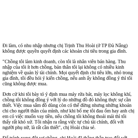
Đi làm, có nhu nhập nhưng chị Trịnh Thu Hoài (ở TP Đà Nẵng)
không được quyền quyết định các khoản chi tiêu trong gia đình.
"Chồng tôi làm kinh doanh, còn tôi là nhân viên bán hàng. Thu
nhập của tôi ít hơn chồng, bản thân tôi lại không có nhiều kinh
nghiệm về quản lý tài chính. Mọi quyết định chi tiêu lớn, nhỏ trong
gia đình, tôi đều hỏi ý kiến chồng, nếu anh ấy không đồng ý thì tôi
cũng không được mua.
Đơn cử khi tôi bày tỏ ý định mua máy rửa bát, máy lọc không khí,
chồng tôi không đồng ý với lý do những đồ đó không thực sự cần
thiết. Việc mua sắm đồ dùng còn có thể đừng nhưng những khoản
chi cho người thân của mình, như khi bố mẹ tôi đau ốm hay anh chị
em có việc muốn vay tiền, nếu chồng tôi không thoải mái thì tôi
thấy rất khó xử. Tôi nhận ra rằng việc tự chủ tài chính, đối với
người phụ nữ, là rất cần thiết", chị Hoài chia sẻ.
Để tránh xung đột vợ chồng, chị Hoài đã thẳng thắn trao đổi với