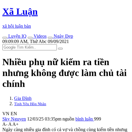
Xã Luận
xã hội luận bàn
Luyện IQ
Videos
Ngày Đẹp
09:09:09 AM, Thứ Abc 09/09/2021
Nhiều phụ nữ kiếm ra tiền
nhưng không được làm chủ tài
chính
Gia Đình
Tình Yêu Hôn Nhân
VN
EN
Sky Nguyen
12/03/25 03:35pm
nguồn
bình luận
999
A-
A
A+
Ngày càng nhiều gia đình có cả vợ và chồng cùng kiếm tiền nhưng