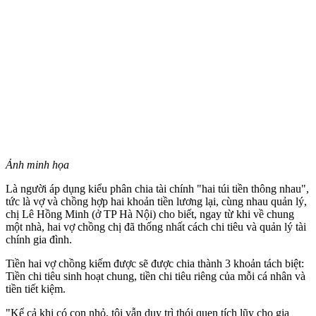
Ảnh minh họa
Là người áp dụng kiểu phân chia tài chính "hai túi tiền thông nhau",
tức là vợ và chồng hợp hai khoản tiền lương lại, cùng nhau quản lý,
chị Lê Hồng Minh (ở TP Hà Nội) cho biết, ngay từ khi về chung
một nhà, hai vợ chồng chị đã thống nhất cách chi tiêu và quản lý tài
chính gia đình.
Tiền hai vợ chồng kiếm được sẽ được chia thành 3 khoản tách biệt:
Tiền chi tiêu sinh hoạt chung, tiền chi tiêu riêng của mỗi cá nhân và
tiền tiết kiệm.
"Kể cả khi có con nhỏ, tôi vẫn duy trì thói quen tích lũy cho gia