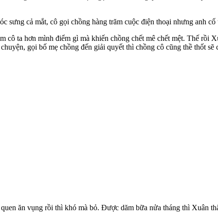
c sưng cả mắt, cô gọi chồng hàng trăm cuộc điện thoại nhưng anh cố
m cô ta hơn mình điểm gì mà khiến chồng chết mê chết mệt. Thế rồi Xuâ
chuyện, gọi bố mẹ chồng đến giải quyết thì chồng cô cũng thề thốt sẽ cắ
c, quen ăn vụng rồi thì khó mà bỏ. Được dăm bữa nửa tháng thì Xuân thấ