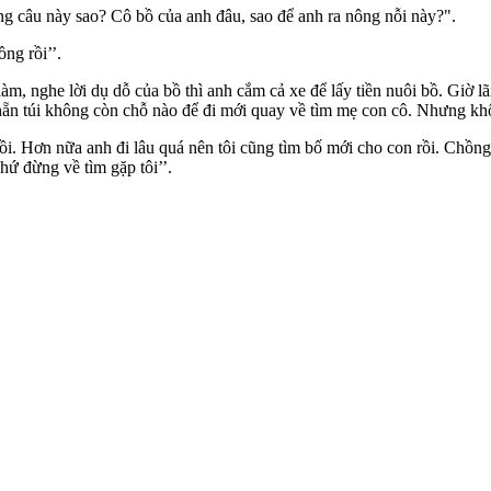
ng câu này sao? Cô bồ của anh đâu, sao để anh ra nông nỗi này?".
ng rồi’’.
làm, nghe lời dụ dỗ của bồ thì anh cắm cả xe để lấy tiền nuôi bồ. Giờ 
 nhẵn túi không còn chỗ nào để đi mới quay về tìm mẹ con cô. Nhưng kh
rồi. Hơn nữa anh đi lâu quá nên tôi cũng tìm bố mới cho con rồi. Chồ
ứ đừng về tìm gặp tôi’’.