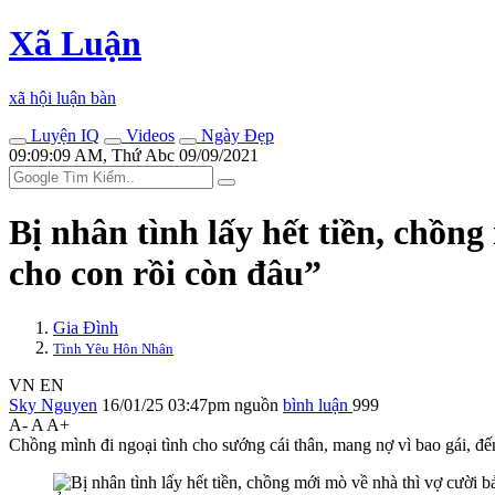
Xã Luận
xã hội luận bàn
Luyện IQ
Videos
Ngày Đẹp
09:09:09 AM, Thứ Abc 09/09/2021
Bị nhân tình lấy hết tiền, chồng
cho con rồi còn đâu”
Gia Đình
Tình Yêu Hôn Nhân
VN
EN
Sky Nguyen
16/01/25 03:47pm
nguồn
bình luận
999
A-
A
A+
Chồng mình đi ngoại tình cho sướng cái thân, mang nợ vì bao gái, đ