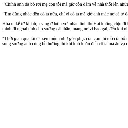
’’Chính anh đã bỏ rơi mẹ con tôi mà giờ còn dám về nhà thốt lên nhữ
’’Em đừng nhắc đến cô ta nữa, chỉ vì cô ta mà giờ anh mắc nợ cả tỷ đồ
Hóa ra kể từ khi dọn sang ở luôn với nhân tình thì Hải không chịu đi 
mình đi ngoại tình cho sướng cái thân, mang nợ vì bao gái, đến khi
"Thời gian qua tôi đã xem mình như góa phụ, còn con thì mồ côi bố 
sung sướng anh cùng bồ hưởng thì khi khó khăn đến cô ta mà ăn vạ ch