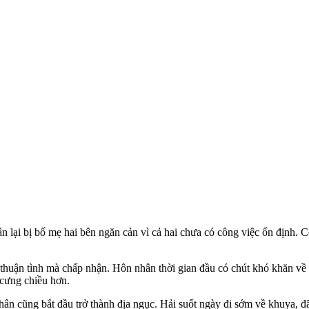
ân lại bị bố mẹ hai bên ngăn cản vì cả hai chưa có công việc ổn định.
i thuận tình mà chấp nhận. Hôn nhân thời gian đầu có chút khó khăn v
 cưng chiều hơn.
hân cũng bắt đầu trở thành địa ngục. Hải suốt ngày đi sớm về khuya, đ