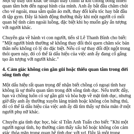
Một sự thay đổi khác dễ nhận thấy chính là khi chồng bỗng nhiên
quan tâm hơn đến ngoại hình của mình. Anh ấy bắt đầu chăm chút
cho vẻ ngoài, mua sắm quần áo mới, thay đổi kiểu tóc hay bắt đầu
đi tập gym. Đây là hành động thường thấy khi một người có mối
quan hệ tình cảm ngoài luồng, đặc biệt khi họ muốn gây ấn tượng
với người khác.
Chuyên gia về hành vi con người, tiến sĩ Lê Thanh Bình cho biết:
"Một người bình thường sẽ không thay đổi thói quen chăm sóc bản
thân nếu không có lý do đặc biệt. Nếu có sự thay đổi đột ngột trong
thói quen này, đó có thể là dấu hiệu của việc anh ấy đang cố gắng
tạo ấn tượng với người khác."
4. Cảm giác không còn gần gũi hoặc thiếu quan tâm trong đời
sống tìn‌ּh dụ‌ּc
Một dấu hiệu rất quan trọng để nhận biết chồng có ngoại tình hay
không là sự thiếu quan tâm trong đời sống tìn‌ּh dụ‌ּc. Nếu trước đây,
bạn và chồng luôn có sự gần gũi và hòa hợp về mặt tìn‌ּh dụ‌ּc, nhưng
giờ đây anh ấy thường xuyên lảng tránh hoặc không còn hứng thú,
đó có thể là dấu hiệu của việc anh ấy đã tìm thấy sự thỏ‌a mã‌n ở một
người phụ nữ khác.
Chuyên gia tìn‌ּh dụ‌ּc học, bác sĩ Trần Anh Tuấn cho biết: "Khi một
người ngoại tình, họ thường cảm thấy xấu hổ hoặc không còn cảm
giác thỏ‌a mã‌n trong quan hệ tìn‌ּh dụ‌ּc với vợ. Đây là một trong