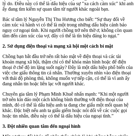
lý do. Điều này có thể là dấu hiệu của sự "xa cách cảm xúc" khi anh
ấy đang tìm kiếm sự quan tâm từ người khác ngoài bạn.
Bác sĩ tâm lý Nguyễn Thị Thu Hương cho biết: “Sự thay đổi về
cảm xúc và hành vi có thể là một trong những dấu hiệu cảnh báo
nguy cơ ngoại tình. Khi người chồng trở nên thờ ơ, không còn quan
tâm đến cảm xúc của vợ, đây có thể là tín hiệu đáng lo ngại.”
2. Sử dụng điện thoại và mạng xã hội một cách bí mật
Chồng bạn bắt đầu trở nên rất bảo mật về điện thoại và các tài
khoản mạng xã hội, thậm chí có thể khóa màn hình hoặc để điện
thoại ở chế độ im lặng suốt ngày? Đây là một dấu hiệu phổ biến của
việc che giấu thông tin cá nhân. Thường xuyên nhìn vào điện thoại
với thái độ phòng thủ, không muốn vợ tiếp cận, có thể là vì anh ấy
đang nhắn tin hoặc liên lạc với người khác.
Chuyên gia tâm lý Phạm Minh Khuê nhấn mạnh: “Khi một người
trở nên kín đáo một cách không bình thường với điện thoại của
mình, đó có thể là dấu hiệu anh ta đang che giấu một mối quan hệ
khác. Đặc biệt nếu anh ta giấu giếm hoặc nói dối về các cuộc gọi
hoặc tin nhắn, điều này có thể là dấu hiệu của ngoại tình.”
3. Đột nhiên quan tâm đến ngoại hình