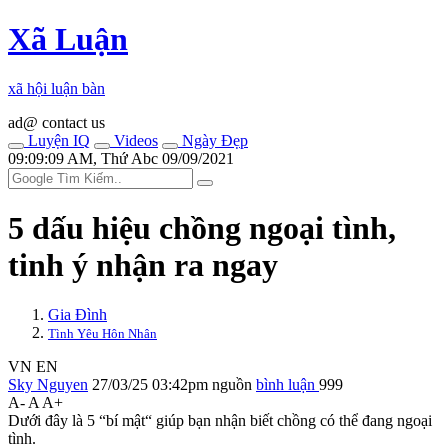
Xã Luận
xã hội luận bàn
ad@ contact us
Luyện IQ
Videos
Ngày Đẹp
09:09:09 AM, Thứ Abc 09/09/2021
5 dấu hiệu chồng ngoại tình,
tinh ý nhận ra ngay
Gia Đình
Tình Yêu Hôn Nhân
VN
EN
Sky Nguyen
27/03/25 03:42pm
nguồn
bình luận
999
A-
A
A+
Dưới đây là 5 “bí mật“ giúp bạn nhận biết chồng có thể đang ngoại
tình.