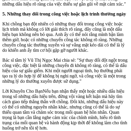
những dấu hiệu rõ ràng của việc thiếu sự gần gũi về mặt cảm xúc."
5. Những thay đổi trong công việc hoặc lịch trình thường ngày
Khi chồng bạn đột nhiên có những thay đổi trong công việc hoặc
lịch trình mà không có lời giải thích rõ ràng, đây cũng là một dấu
hiệu bạn không nên bỏ qua. Anh ấy có thể nói rằng mình bận làm
thêm giờ, hoặc có những chuyến công tác không rõ ràng. Những
chuyến công tác thường xuyên và sự vắng mặt kéo dài có thể là lý
do khiến anh ấy tìm cơ hội gặp gỡ người khác.
Bác sĩ tâm lý Vũ Thị Ngọc Mai chia sẻ: "Sự thay đổi đột ngột trong
công việc, đặc biệt là những chuyến đi không rõ ràng, có thể là dấu
hiệu của sự giấu giếm. Khi một người ngoại tình, họ thường phải
tạo ra lý do hợp lý để không bị nghi ngờ, và công việc là một trong
những lý do thường xuyên được sử dụng."
Lời Khuyên Cho BạnNếu bạn nhận thấy một hoặc nhiều dấu hiệu
trong số những dấu hiệu trên, đừng vội vàng kết luận mà hãy tìm
cách giao tiếp thẳng thắn với chồng. Đôi khi, những dấu hiệu này
có thể có những nguyên nhân khác, nhưng cũng có thể là do sự
thiếu quan tâm và chăm sóc trong mối quan hệ hôn nhân. Quan
trọng là bạn cần lắng nghe cảm xúc của chính mình, hiểu rõ tình
trạng của mối quan hệ và hành động kịp thời để không làm cho tình
huống trở nên tồi tệ hơn.