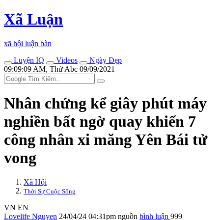
Xã Luận
xã hội luận bàn
Luyện IQ
Videos
Ngày Đẹp
09:09:09 AM, Thứ Abc 09/09/2021
Nhân chứng kể giây phút máy
nghiền bất ngờ quay khiến 7
công nhân xi măng Yên Bái t‌ử
von‌g
Xã Hội
Thời Sự Cuộc Sống
VN
EN
Lovelife Nguyen
24/04/24 04:31pm
nguồn
bình luận
999