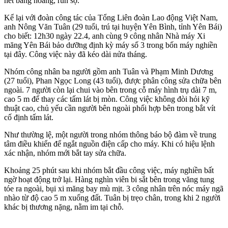
hết bàng hoàng, run sợ.
Kể lại với đoàn công tác của Tổng Liên đoàn Lao động Việt Nam,
anh Nông Văn Tuân (29 tuổi, trú tại huyện Yên Bình, tỉnh Yên Bái)
cho biết: 12h30 ngày 22.4, anh cùng 9 công nhân Nhà máy Xi
măng Yên Bái bảo dưỡng định kỳ máy số 3 trong bốn máy nghiền
tại đây. Công việc này đã kéo dài nửa tháng.
Nhóm công nhân ba người gồm anh Tuân và Phạm Minh Dương
(27 tuổi), Phan Ngọc Long (43 tuổi), được phân công sửa chữa bên
ngoài. 7 người còn lại chui vào bên trong cỗ máy hình trụ dài 7 m,
cao 5 m để thay các tấm lát bị mòn. Công việc không đòi hỏi kỹ
thuật cao, chủ yếu cần người bên ngoài phối hợp bên trong bắt vít
cố định tấm lát.
Như thường lệ, một người trong nhóm thông báo bộ đàm về trung
tâm điều khiển để ngắt nguồn điện cấp cho máy. Khi có hiệu lệnh
xác nhận, nhóm mới bắt tay sửa chữa.
Khoảng 25 phút sau khi nhóm bắt đầu công việc, máy nghiền bất
ngờ hoạt động trở lại. Hàng nghìn viên bi sắt bên trong văng tung
tóe ra ngoài, bụi xi măng bay mù mịt. 3 công nhân trên nóc máy ngã
nhào từ độ cao 5 m xuống đất. Tuân bị trẹo chân, trong khi 2 người
khác bị thương nặng, nằm im tại chỗ.