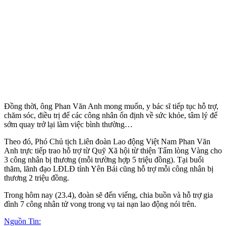
Đồng thời, ông Phan Văn Anh mong muốn, y bác sĩ tiếp tục hỗ trợ,
chăm sóc, điều trị để các công nhân ổn định về sức khỏe, tâm lý để
sớm quay trở lại làm việc bình thường…
Theo đó, Phó Chủ tịch Liên đoàn Lao động Việt Nam Phan Văn
Anh trực tiếp trao hỗ trợ từ Quỹ Xã hội từ thiện Tấm lòng Vàng cho
3 công nhân bị thương (mỗi trường hợp 5 triệu đồng). Tại buổi
thăm, lãnh đạo LĐLĐ tỉnh Yên Bái cũng hỗ trợ mỗi công nhân bị
thương 2 triệu đồng.
Trong hôm nay (23.4), đoàn sẽ đến viếng, chia buồn và hỗ trợ gia
đình 7 công nhân t‌ử von‌g trong vụ tai nạn lao động nói trên.
Nguồn Tin: