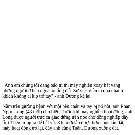
"Anh em chúng tôi đang bảo trì thì máy nghiền xoay hất văng
những người ở bên ngoài xuống đất. Sự việc diễn ra quá nhanh
khiến không ai kịp trở tay" - anh Dương kể lại.
Nằm trên giường bệnh với một bên chân và tay bị bó bột, anh Phan
Ngọc Long (43 tuổi) cho biết: Trước khi máy nghiền hoạt động, anh
Long được người trực ca giao đứng trên nóc chờ đồng nghiệp đẩy
ốc từ bên trong ra để bắt vít. Khi mới lắp được hơn chục tấm lát,
máy hoạt động trở lại, đẩy anh cùng Tuân, Dương xuống đất.