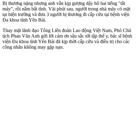
Bị thương nặng nhưng anh vẫn kịp gượng dậy hô hai tiếng "tắt
máy", rồi nằm bất tỉnh. Vài phút sau, người trong nhà máy có mặt
tại hiện trường và đưa 3 người bị thương đi cấp cứu tại bệnh viện
Đa khoa tỉnh Yên Bái.
Thay mặt lãnh đạo Tổng Liên đoàn Lao động Việt Nam, Phó Chủ
tịch Phan Văn Anh gửi lời cảm ơn sâu sắc tới tập thể y, bác sĩ bệnh
viện Đa khoa tỉnh Yên Bái đã kịp thời cấp cứu và điều trị cho các
công nhân không may gặp nạn.