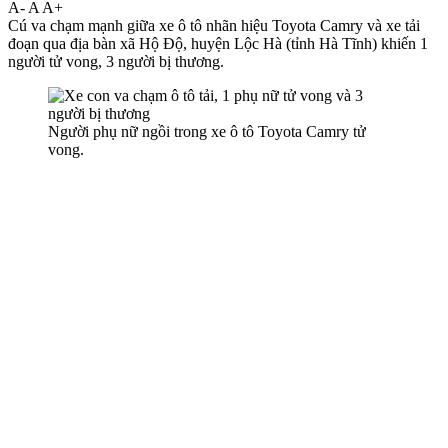
A-
A
A+
Cú va chạm mạnh giữa xe ô tô nhãn hiệu Toyota Camry và xe tải
đoạn qua địa bàn xã Hộ Độ, huyện Lộc Hà (tỉnh Hà Tĩnh) khiến 1
người t‌ử von‌g, 3 người bị thương.
Người phụ nữ ngồi trong xe ô tô Toyota Camry t‌ử
von‌g.