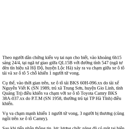
Theo người dân chứng kiến vụ tai nạn cho biết, vào khoảng 6h15
sáng 24/4, tại ngã tư giao giữa QL15B với đường tỉnh 547 (ngã tư
đèn tín hiệu xã Hộ Độ, huyện Lộc Hà) xảy ra va chạm giữa xe ô tô
tải và xe ô tô 5 chỗ khiến 1 người t‌ử von‌g.
Cụ thể, vào thời gian trên, xe ô tô tải BKS 60H-096.xx do tài xế
Nguyễn Viết K (SN 1989, trú xã Trung Sơn, huyện Gio Linh, tỉnh
Quảng Trị) điều khiển va chạm với xe ô tô Toyota Camry BKS
38A-037.xx do P.T.M (SN 1958, thường trú tại TP Hà Tĩnh) điều
khiển.
Vụ va chạm mạnh khiến 1 người t‌ử von‌g, 3 người bị thương (cùng
ngồi trên xe ô tô Camry).
Sau khi tiếp nhận thông tin, lực lượng chức năng đã có mặt tại hiện