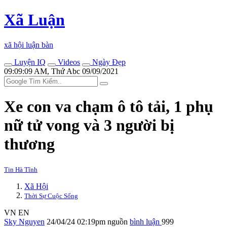
Xã Luận
xã hội luận bàn
Luyện IQ
Videos
Ngày Đẹp
09:09:09 AM, Thứ Abc 09/09/2021
Xe con va chạm ô tô tải, 1 phụ
nữ t‌ử von‌g và 3 người bị
thương
Tin Hà Tĩnh
Xã Hội
Thời Sự Cuộc Sống
VN
EN
Sky Nguyen
24/04/24 02:19pm
nguồn
bình luận
999