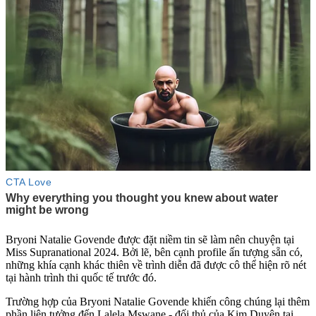
Bryon‌ּi Natalie Govende được đặt niềm tin sẽ làm nên chuyện tại
Miss Supranational 2024. Bởi lẽ, bên cạnh profile ấn tượng sẵn có,
những khía cạnh khác thiên về trình diễn đã được cô thể hiện rõ nét
tại hành trình thi quốc tế trước đó.
Trường hợp của Bryon‌ּi Natalie Govende khiến công chúng lại thêm
phần liên tưởng đến Lalela Mswane - đối thủ của Kim Duyên tại