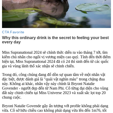
Miss Supranational 2024 sẽ chính thức diễn ra vào tháng 7 tới, tìm
kiếm chủ nhân cho ngôi vị vương miện cao quý. Tính đến thời điểm
hiện tại, Miss Supranational 2024 đã có 24 thí sinh đến từ các quốc
gia và vùng lãnh thổ xác nhận sẽ chinh chiến.
Trong đó, công chúng đang đổ dồn sự quan tâm về một nhân vật
đặc biệt, được đánh giá là "quái vật nghìn máu" trong chặng đua
này. Không ai khác, nhân vậy này chính là Bryon‌ּi Natalie
Govender - người đẹp đến từ Nam Phi. Cô từng đại diện cho vùng
đất này chinh chiến tại Miss Universe 2023 và xuất sắc lọt top 20
chung cuộc.
Bryon‌ּi Natalie Govende gây ấn tượng với profile không phải dạng
vừa. Cô sở hữu chiều cao không phải dạng vừa lên đến 1m76, tốt