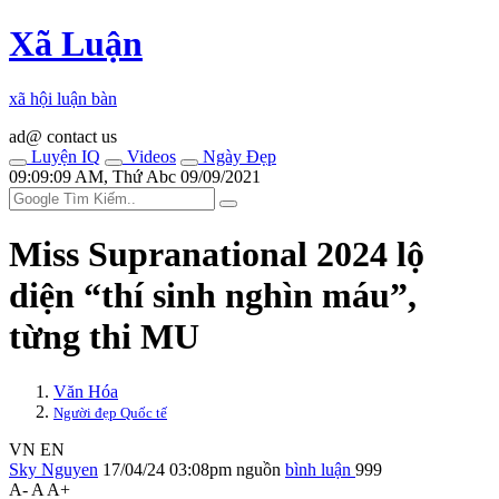
Xã Luận
xã hội luận bàn
ad@ contact us
Luyện IQ
Videos
Ngày Đẹp
09:09:09 AM, Thứ Abc 09/09/2021
Miss Supranational 2024 lộ
diện “thí sinh nghìn máu”,
từng thi MU
Văn Hóa
Người đẹp Quốc tế
VN
EN
Sky Nguyen
17/04/24 03:08pm
nguồn
bình luận
999
A-
A
A+