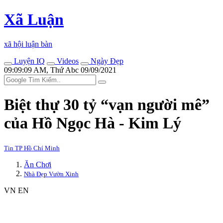
Xã Luận
xã hội luận bàn
Luyện IQ
Videos
Ngày Đẹp
09:09:09 AM, Thứ Abc 09/09/2021
Biệt thự 30 tỷ “vạn người mê”
của Hồ Ngọc Hà - Kim Lý
Tin TP Hồ Chí Minh
Ăn Chơi
Nhà Đẹp Vườn Xinh
VN
EN