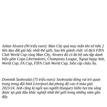
Julian Alvarez (90 triệu euro): Man City quá may mắn khi sở hữu 2
tiền đạo đắt giá bậc nhất thế giới. Sau khi giành chức vô địch FIFA
Club World Cup cùng Man City, Alvarez đã có đủ bộ sưu tập danh
hiệu gồm Copa Libertadores, Champions League, Ngoại hạng Anh,
World Cup, FA Cup, FIFA Club World Cup, Siêu cúp châu Âu.
Dominik Szoboszlai (75 triệu euro): Szoboszlai đóng vai trò quan
trọng trong đội hình Liverpool đạt phong độ cao ở mùa giải
2023/24. Anh cũng là ngôi sao người Hungary hiếm hoi tỏa sáng
được tại giải đấu khắc nghiệt nhất thế giới trong những năm gần
đây.