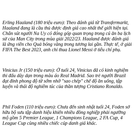
Erling Haaland (180 triệu euro): Theo đánh giá từ Transfermarkt,
Haaland đang là cầu thủ được định giá cao nhất thế giới hiện tại.
Chân sút người Na Uy có đóng góp quan trọng trong cú ăn ba lịch
sử của Man City trong mùa giải 2022/23. Haaland được đánh giá
là ứng viên cho Quả bóng vàng trong tương lai gần. Thực tế, ở giải
FIFA The Best 2023, anh chỉ thua Lionel Messi ở tiêu chí phụ.
Vinicius Jr (150 triệu euro): Ở tuổi 24, Vinicius đã có kinh nghiệm
thi đấu dày dạn trong màu áo Real Madrid. Sao trẻ người Brazil
đạt đỉnh phong độ từ sớm nhờ "sao chép" chế độ ăn uống, tập
luyện và thái độ nghiêm túc của thần tượng Cristiano Ronaldo.
Phil Foden (110 triệu euro): Chưa đến sinh nhật tuổi 24, Foden sở
hữu bộ sưu tập danh hiệu khiến nhiều đồng nghiệp phải ngưỡng
mộ gồm 5 Premier League, 1 Champions League, 2 FA Cup, 4
League Cup cùng nhiều chiếc cúp danh giá khác.