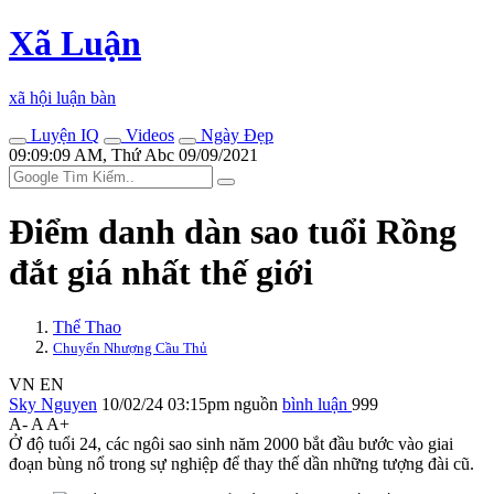
Xã Luận
xã hội luận bàn
Luyện IQ
Videos
Ngày Đẹp
09:09:09 AM, Thứ Abc 09/09/2021
Điểm danh dàn sao tuổi Rồng
đắt giá nhất thế giới
Thể Thao
Chuyển Nhượng Cầu Thủ
VN
EN
Sky Nguyen
10/02/24 03:15pm
nguồn
bình luận
999
A-
A
A+
Ở độ tuổi 24, các ngôi sao sinh năm 2000 bắt đầu bước vào giai
đoạn bùng nổ trong sự nghiệp để thay thế dần những tượng đài cũ.