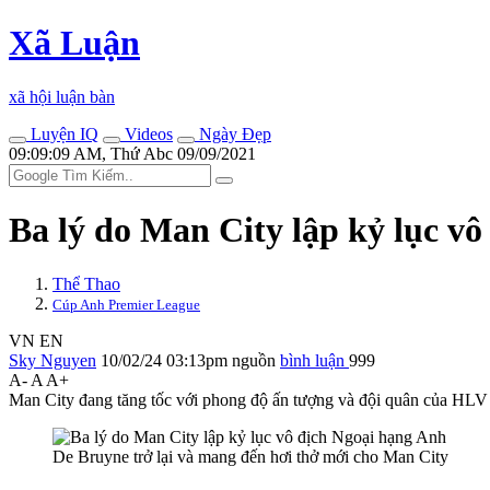
Xã Luận
xã hội luận bàn
Luyện IQ
Videos
Ngày Đẹp
09:09:09 AM, Thứ Abc 09/09/2021
Ba lý do Man City lập kỷ lục v
Thể Thao
Cúp Anh Premier League
VN
EN
Sky Nguyen
10/02/24 03:13pm
nguồn
bình luận
999
A-
A
A+
Man City đang tăng tốc với phong độ ấn tượng và đội quân của HLV 
De Bruyne trở lại và mang đến hơi thở mới cho Man City