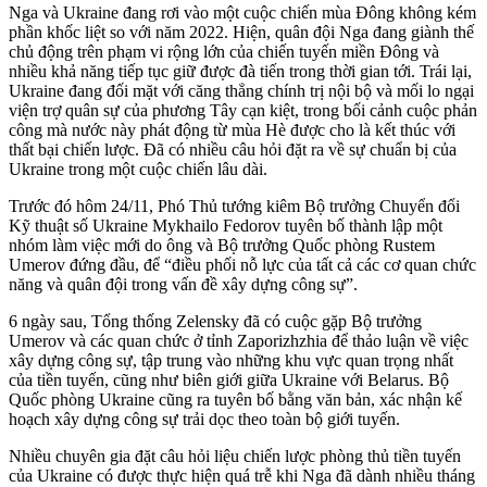
Nga và Ukraine đang rơi vào một cuộc chiến mùa Đông không kém
phần khốc liệt so với năm 2022. Hiện, quân đội Nga đang giành thế
chủ động trên phạm vi rộng lớn của chiến tuyến miền Đông và
nhiều khả năng tiếp tục giữ được đà tiến trong thời gian tới. Trái lại,
Ukraine đang đối mặt với căng thẳng chính trị nội bộ và mối lo ngại
viện trợ quân sự của phương Tây cạn kiệt, trong bối cảnh cuộc phản
công mà nước này phát động từ mùa Hè được cho là kết thúc với
thất bại chiến lược. Đã có nhiều câu hỏi đặt ra về sự chuẩn bị của
Ukraine trong một cuộc chiến lâu dài.
Trước đó hôm 24/11, Phó Thủ tướng kiêm Bộ trưởng Chuyển đổi
Kỹ thuật số Ukraine Mykhailo Fedorov tuyên bố thành lập một
nhóm làm việc mới do ông và Bộ trưởng Quốc phòng Rustem
Umerov đứng đầu, để “điều phối nỗ lực của tất cả các cơ quan chức
năng và quân đội trong vấn đề xây dựng công sự”.
6 ngày sau, Tổng thống Zelensky đã có cuộc gặp Bộ trưởng
Umerov và các quan chức ở tỉnh Zaporizhzhia để thảo luận về việc
xây dựng công sự, tập trung vào những khu vực quan trọng nhất
của tiền tuyến, cũng như biên giới giữa Ukraine với Belarus. Bộ
Quốc phòng Ukraine cũng ra tuyên bố bằng văn bản, xác nhận kế
hoạch xây dựng công sự trải dọc theo toàn bộ giới tuyến.
Nhiều chuyên gia đặt câu hỏi liệu chiến lược phòng thủ tiền tuyến
của Ukraine có được thực hiện quá trễ khi Nga đã dành nhiều tháng