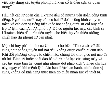
việc xây dựng các tuyến phòng thủ kiên cố là điều cực kỳ quan
trọng”.
Hầu hết các lữ đoàn của Ukraine đều có những tiểu đoàn công binh
riêng. Ngoài ra, nước này còn có hai lữ đoàn công binh chuyên
trách và các đơn vị riêng biệt khác hoạt động dưới sự chỉ huy của
Bộ tư lệnh các lực lượng hỗ trợ. Dù có nguồn lực này, các binh sỹ
Ukraine chiến đấu trên tiền tuyến cho biết, họ vẫn thiếu những
chiến hào dự phòng cơ bản nhất.
Một chỉ huy pháo binh của Ukraine cho biết: “Tất cả các cứ điểm
cũng như phòng tuyến thứ hai đều không được chuẩn bị chu đáo.
Khi đối phương xông vào chiến hào, chúng tôi không có nơi nào để
rút lui. Binh sỹ buộc phải đào hào dưới hỏa lực của súng máy và
các tay súng bắn tỉa, cũng như những đợt pháo kích”. Theo chỉ huy
này, ngay cả khi mệnh lệnh đào hào được ban hành, nhiều đơn vị
cũng không có khả năng thực hiện do thiếu nhân lực và thiết bị.