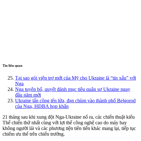
Tin liên quan
Tại sao gói viện trợ mới của Mỹ cho Ukraine là “tin xấu” với
Nga
Nga tuyên bố, quyết đánh mục tiêu quân sự Ukraine ngay
đầu năm mới
Ukraine tấn công tên lửa, đạn chùm vào thành phố Belgorod
của Nga, HĐBA họp khẩn
21 tháng sau khi xung đột Nga-Ukraine nổ ra, các chiến thuật kiểu
Thế chiến thứ nhất cùng với lợi thế công nghệ cao do máy bay
không người lái và các phương tiện tiên tiến khác mang lại, tiếp tục
chiếm ưu thế trên chiến trường.