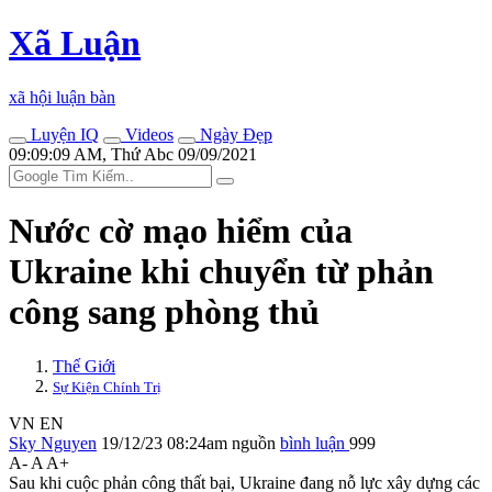
Xã Luận
xã hội luận bàn
Luyện IQ
Videos
Ngày Đẹp
09:09:09 AM, Thứ Abc 09/09/2021
Nước cờ mạo hiểm của
Ukraine khi chuyển từ phản
công sang phòng thủ
Thế Giới
Sự Kiện Chính Trị
VN
EN
Sky Nguyen
19/12/23 08:24am
nguồn
bình luận
999
A-
A
A+
Sau khi cuộc phản công thất bại, Ukraine đang nỗ lực xây dựng các