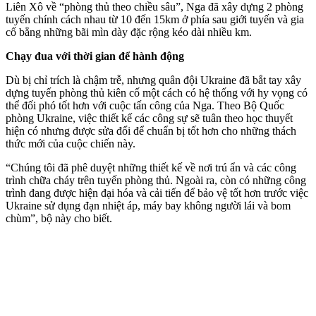
Liên Xô về “phòng thủ theo chiều sâu”, Nga đã xây dựng 2 phòng
tuyến chính cách nhau từ 10 đến 15km ở phía sau giới tuyến và gia
cố bằng những bãi mìn dày đặc rộng kéo dài nhiều km.
Chạy đua với thời gian để hành động
Dù bị chỉ trích là chậm trễ, nhưng quân đội Ukraine đã bắt tay xây
dựng tuyến phòng thủ kiên cố một cách có hệ thống với hy vọng có
thể đối phó tốt hơn với cuộc tấn công của Nga. Theo Bộ Quốc
phòng Ukraine, việc thiết kế các công sự sẽ tuân theo học thuyết
hiện có nhưng được sửa đổi để chuẩn bị tốt hơn cho những thách
thức mới của cuộc chiến này.
“Chúng tôi đã phê duyệt những thiết kế về nơi trú ẩn và các công
trình chữa cháy trên tuyến phòng thủ. Ngoài ra, còn có những công
trình đang được hiện đại hóa và cải tiến để bảo vệ tốt hơn trước việc
Ukraine sử dụng đạn nhiệt áp, máy bay không người lái và bom
chùm”, bộ này cho biết.