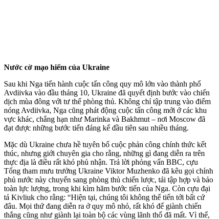
Nước cờ mạo hiểm của Ukraine
Sau khi Nga tiến hành cuộc tấn công quy mô lớn vào thành phố
Avdiivka vào đầu tháng 10, Ukraine đã quyết định bước vào chiến
dịch mùa đông với tư thế phòng thủ. Không chỉ tập trung vào điểm
nóng Avdiivka, Nga cũng phát động cuộc tấn công mới ở các khu
vực khác, chẳng hạn như Marinka và Bakhmut – nơi Moscow đã
đạt được những bước tiến đáng kể đầu tiên sau nhiều tháng.
Mặc dù Ukraine chưa hề tuyên bố cuộc phản công chính thức kết
thúc, nhưng giới chuyên gia cho rằng, những gì đang diễn ra trên
thực địa là điều rất khó phủ nhận. Trả lời phỏng vấn BBC, cựu
Tổng tham mưu trưởng Ukraine Viktor Muzhenko đã kêu gọi chính
phủ nước này chuyển sang phòng thủ chiến lược, tái tập hợp và bảo
toàn lực lượng, trong khi kìm hãm bước tiến của Nga. Còn cựu đại
tá Kivliuk cho rằng: “Hiện tại, chúng tôi không thể tiến tới bất cứ
đâu. Mọi thứ đang diễn ra ở quy mô nhỏ, rất khó để giành chiến
thắng cũng như giành lại toàn bộ các vùng lãnh thổ đã mất. Vì thế,