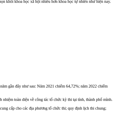
chọn khối khoa học xã hội nhiều hơn khoa học tự nhiên như hiện nay.
của 3 năm gần đây như sau: Năm 2021 chiếm 64,72%; năm 2022 chiếm
iệm toàn diện về công tác tổ chức kỳ thi tại tỉnh, thành phố mình.
ung cấp cho các địa phương tổ chức thi; quy định lịch thi chung;