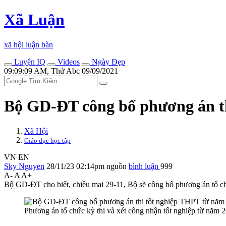
Xã Luận
xã hội luận bàn
Luyện IQ
Videos
Ngày Đẹp
09:09:09 AM, Thứ Abc 09/09/2021
Bộ GD-ĐT công bố phương án th
Xã Hội
Giáo dục học tập
VN
EN
Sky Nguyen
28/11/23 02:14pm
nguồn
bình luận
999
A-
A
A+
Bộ GD-ĐT cho biết, chiều mai 29-11, Bộ sẽ công bố phương án tổ ch
Phương án tổ chức kỳ thi và xét công nhận tốt nghiệp từ năm 