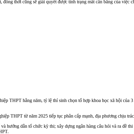
 đồng thời cũng sẽ giải quyết được tình trạng mất cân bằng của việc 
t nghiệp THPT hằng năm, tỷ lệ thí sinh chọn tổ hợp khoa học xã hội 
p THPT từ năm 2025 tiếp tục phân cấp mạnh, địa phương chịu trách nh
 hướng dẫn tổ chức kỳ thi; xây dựng ngân hàng câu hỏi và ra đề thi c
THPT.