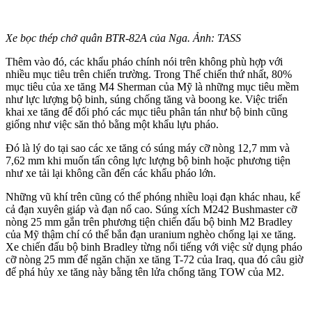
Xe bọc thép chở quân BTR-82A của Nga. Ảnh: TASS
Thêm vào đó, các khẩu pháo chính nói trên không phù hợp với
nhiều mục tiêu trên chiến trường. Trong Thế chiến thứ nhất, 80%
mục tiêu của xe tăng M4 Sherman của Mỹ là những mục tiêu mềm
như lực lượng bộ binh, súng chống tăng và boong ke. Việc triển
khai xe tăng để đối phó các mục tiêu phân tán như bộ binh cũng
giống như việc săn thỏ bằng một khẩu lựu pháo.
Đó là lý do tại sao các xe tăng có súng máy cỡ nòng 12,7 mm và
7,62 mm khi muốn tấn công lực lượng bộ binh hoặc phương tiện
như xe tải lại không cần đến các khẩu pháo lớn.
Những vũ khí trên cũng có thể phóng nhiều loại đạn khác nhau, kể
cả đạn xuyên giáp và đạn nổ cao. Súng xích M242 Bushmaster cỡ
nòng 25 mm gắn trên phương tiện chiến đấu bộ binh M2 Bradley
của Mỹ thậm chí có thể bắn đạn uranium nghèo chống lại xe tăng.
Xe chiến đấu bộ binh Bradley từng nổi tiếng với việc sử dụng pháo
cỡ nòng 25 mm để ngăn chặn xe tăng T-72 của Iraq, qua đó câu giờ
để phá hủy xe tăng này bằng tên lửa chống tăng TOW của M2.