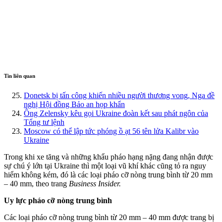
Tin liên quan
Donetsk bị tấn công khiến nhiều người thương vong, Nga đề
nghị Hội đồng Bảo an họp khẩn
Ông Zelensky kêu gọi Ukraine đoàn kết sau phát ngôn của
Tổng tư lệnh
Moscow có thể lập tức phóng ồ ạt 56 tên lửa Kalibr vào
Ukraine
Trong khi xe tăng và những khẩu pháo hạng nặng đang nhận được
sự chú ý lớn tại Ukraine thì một loại vũ khí khác cũng tỏ ra nguy
hiểm không kém, đó là các loại pháo cỡ nòng trung bình từ 20 mm
– 40 mm, theo trang
Business Insider.
Uy lực pháo cỡ nòng trung bình
Các loại pháo cỡ nòng trung bình từ 20 mm – 40 mm được trang bị