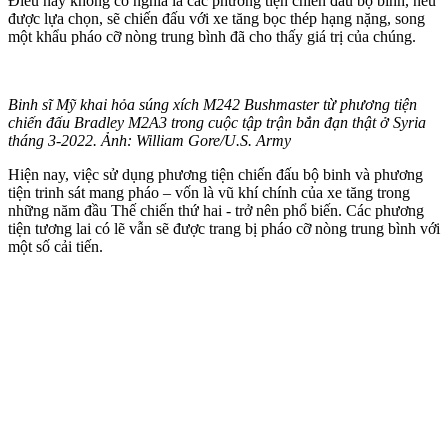
Điều này không có nghĩa là các phương tiện chiến đấu bộ binh, nếu
được lựa chọn, sẽ chiến đấu với xe tăng bọc thép hạng nặng, song
một khẩu pháo cỡ nòng trung bình đã cho thấy giá trị của chúng.
Binh sĩ Mỹ khai hỏa súng xích M242 Bushmaster từ phương tiện
chiến đấu Bradley M2A3 trong cuộc tập trận bắn đạn thật ở Syria
tháng 3-2022. Ảnh: William Gore/U.S. Army
Hiện nay, việc sử dụng phương tiện chiến đấu bộ binh và phương
tiện trinh sát mang pháo – vốn là vũ khí chính của xe tăng trong
những năm đầu Thế chiến thứ hai - trở nên phổ biến. Các phương
tiện tương lai có lẽ vẫn sẽ được trang bị pháo cỡ nòng trung bình với
một số cải tiến.