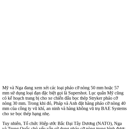
Mỹ và Nga đang xem xét các loại pháo cỡ nòng 50 mm hoặc 57
mm sử dụng loại đạn đặc biệt gọi là Supershot. Lục quân Mỹ cũng
có kế hoạch trang bị cho xe chiến đấu bọc thép Stryker pháo cỡ
nòng 30 mm. Trong khi đó, Pháp và Anh đặt hàng pháo cỡ nòng 40
mm của công ty vũ khí, an ninh và hàng không vũ trụ BAE Systems
cho xe bọc thép hạng nhẹ.
Tuy nhiên, Tổ chức Hiệp ước Bắc Đại Tây Dương (NATO), Nga
và Trung Quốc chủ yếu vẫn sử dụng pháo cỡ nòng trung bình được