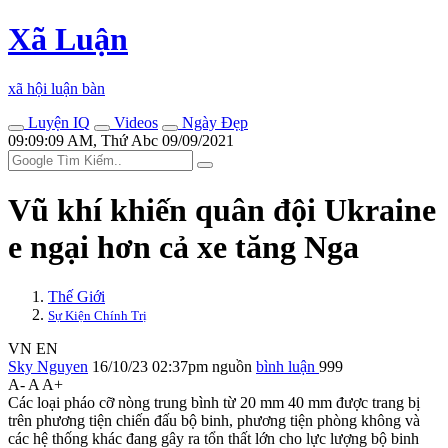
Xã Luận
xã hội luận bàn
Luyện IQ
Videos
Ngày Đẹp
09:09:09 AM, Thứ Abc 09/09/2021
Vũ khí khiến quân đội Ukraine
e ngại hơn cả xe tăng Nga
Thế Giới
Sự Kiện Chính Trị
VN
EN
Sky Nguyen
16/10/23 02:37pm
nguồn
bình luận
999
A-
A
A+
Các loại pháo cỡ nòng trung bình từ 20 mm 40 mm được trang bị
trên phương tiện chiến đấu bộ binh, phương tiện phòng không và
các hệ thống khác đang gây ra tổn thất lớn cho lực lượng bộ binh