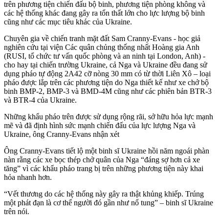
trên phương tiện chiến đấu bộ binh, phương tiện phòng không và
các hệ thống khác đang gây ra tổn thất lớn cho lực lượng bộ binh
cũng như các mục tiêu khác của Ukraine.
Chuyên gia về chiến tranh mặt đất Sam Cranny-Evans - học giả
nghiên cứu tại viện Các quân chủng thống nhất Hoàng gia Anh
(RUSI, tổ chức tư vấn quốc phòng và an ninh tại London, Anh) -
cho hay tại chiến trường Ukraine, cả Nga và Ukraine đều đang sử
dụng pháo tự động 2A42 cỡ nòng 30 mm có từ thời Liên Xô – loại
pháo được lắp trên các phương tiện do Nga thiết kế như xe chở bộ
binh BMP-2, BMP-3 và BMD-4M cũng như các phiên bản BTR-3
và BTR-4 của Ukraine.
Những khẩu pháo trên được sử dụng rộng rãi, sở hữu hỏa lực mạnh
mẽ và đã định hình sức mạnh chiến đấu của lực lượng Nga và
Ukraine, ông Cranny-Evans nhận xét
Ông Cranny-Evans tiết lộ một binh sĩ Ukraine hồi năm ngoái phàn
nàn rằng các xe bọc thép chở quân của Nga “đáng sợ hơn cả xe
tăng” vì các khẩu pháo trang bị trên những phương tiện này khai
hỏa nhanh hơn.
“Vết thương do các hệ thống này gây ra thật khủng khiếp. Trúng
một phát đạn là c‌ơ th‌ể người đó gần như nổ tung” – binh sĩ Ukraine
trên nói.