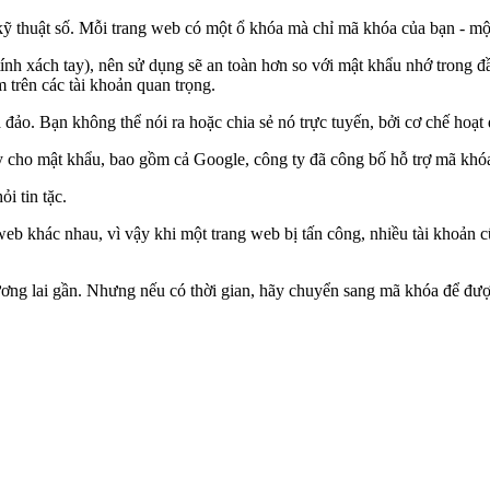
ỹ thuật số. Mỗi trang web có một ổ khóa mà chỉ mã khóa của bạn - mộ
 tính xách tay), nên sử dụng sẽ an toàn hơn so với mật khẩu nhớ trong 
 trên các tài khoản quan trọng.
o. Bạn không thể nói ra hoặc chia sẻ nó trực tuyến, bởi cơ chế hoạt 
ay cho mật khẩu, bao gồm cả Google, công ty đã công bố hỗ trợ mã khó
i tin tặc.
eb khác nhau, vì vậy khi một trang web bị tấn công, nhiều tài khoản c
ương lai gần. Nhưng nếu có thời gian, hãy chuyển sang mã khóa để đư