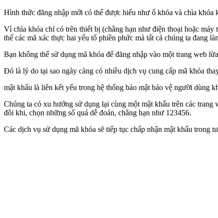
Hình thức đăng nhập mới có thể được hiểu như ổ khóa và chìa khóa k
Vì chìa khóa chỉ có trên thiết bị (chẳng hạn như điện thoại hoặc máy
thế các mã xác thực hai yếu tố phiền phức mà tất cả chúng ta đang làm
Bạn không thể sử dụng mã khóa để đăng nhập vào một trang web lừa đả
Đó là lý do tại sao ngày càng có nhiều dịch vụ cung cấp mã khóa th
mật khẩu là liên kết yếu trong hệ thống bảo mật bảo vệ người dùng khỏ
Chúng ta có xu hướng sử dụng lại cùng một mật khẩu trên các trang w
đôi khi, chọn những số quá dễ đoán, chẳng hạn như 123456.
Các dịch vụ sử dụng mã khóa sẽ tiếp tục chấp nhận mật khẩu trong t