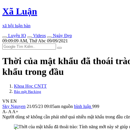
Xã Luận
xã hội luận bàn
Luyện IQ
Videos
Ngày Đẹp
09:09:09 AM, Thứ Abc 09/09/2021
Thời của mật khẩu đã thoái trà
khẩu trong đầu
Khoa Học CNTT
Bảo mật Hacking
VN
EN
Sky Nguyen
21/05/23 09:05am
nguồn
bình luận
999
A-
A
A+
Người dùng sẽ không cần phải nhớ quá nhiều mật khẩu trong đầu cũng