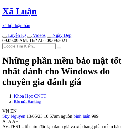
Xã Luận
xã hội luận bàn
Luyện IQ
Videos
Ngày Đẹp
09:09:09 AM, Thứ Abc 09/09/2021
Những phần mềm bảo mật tốt
nhất dành cho Windows do
chuyên gia đánh giá
Khoa Học CNTT
Bảo mật Hacking
VN
EN
Sky Nguyen
13/05/23 10:57am
nguồn
bình luận
999
A-
A
A+
AV-TEST - tổ chức độc lập đánh giá và xếp hạng phần mềm bảo