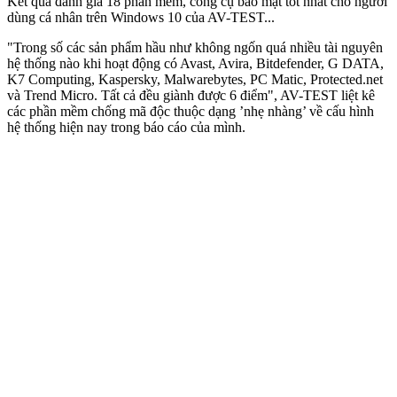
Kết quả đánh giá 18 phần mềm, công cụ bảo mật tốt nhất cho người
dùng cá nhân trên Windows 10 của AV-TEST...
"Trong số các sản phẩm hầu như không ngốn quá nhiều tài nguyên
hệ thống nào khi hoạt động có Avast, Avira, Bitdefender, G DATA,
K7 Computing, Kaspersky, Malwarebytes, PC Matic, Protected.net
và Trend Micro. Tất cả đều giành được 6 điểm", AV-TEST liệt kê
các phần mềm chống mã độc thuộc dạng ’nhẹ nhàng’ về cấu hình
hệ thống hiện nay trong báo cáo của mình.