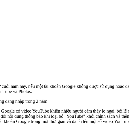
từ cuối năm nay, nếu một tài khoản Google không được sử dụng hoặc đăn
ouTube và Photos.
ông đăng nhập trong 2 năm
n Google có video YouTube khiến nhiều người cảm thấy lo ngại, bởi lẽ 
ửa đổi nội dung thông báo khi loại bỏ "YouTube" khỏi chính sách và th
i khoản Google trong một thời gian và đã tải lên một số video YouTub