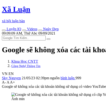
Xã Luận
xã hội luận bàn
Luyện IQ
Videos
Ngày Đẹp
09:09:09 AM, Thứ Abc 09/09/2021
Google sẽ không xóa các tài kh
Khoa Học CNTT
Công Nghệ Thông Tin
VN
EN
Sky Nguyen
21/05/23 02:39pm
nguồn
bình luận
999
A-
A
A+
Google sẽ không xóa các tài khoản không sử dụng có video YouTube
Ảnh min