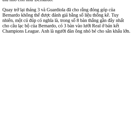
Quay trở lại tháng 3 và Guardiola đã cho rằng đóng góp của
Bernardo không thể được đánh giá bằng số liệu thống kê. Tuy
nhiên, một cú đúp có nghĩa là, trong số 8 bàn thắng gần đây nhất
cho câu lạc bộ của Bernardo, có 3 bàn vào lưới Real ở bán kết
Champions League. Anh là người đàn ông nhỏ bé cho sân khấu lớn.