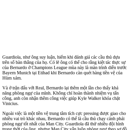
Guardiola, như ông suy luận, hiếm khi đánh giá các cầu thủ dựa
trên số bàn thắng của họ. Có lẽ ông có thể cho rằng kiệt tác thực sự
của Bernardo ở Champions League mùa này là màn trình diễn trước
Bayern Munich tại Etihad khi Bernardo càn quét hàng tiền vệ của
Hùm xám.
Và ở trận đấu với Real, Bernardo lại thêm một lần cho thấy khả
năng phòng ngự của mình. Không chỉ hoàn thành nhiệm vụ tấn
công, anh còn nhận thêm công việc giúp Kyle Walker khóa chặt
Vinicius.
Ngoài việc là một tiền vệ trung tâm tích cực pressing được giao cho
nhiều vai trò khác nhau, Bernardo có thể là cầu thủ chạy cánh phải
phòng ngự tốt nhất của Man City. Guardiola đã thử nhiều đội hình
trong thời của ông, nhưng Man City vẫn luôn phòng ngự theo sơ đồ