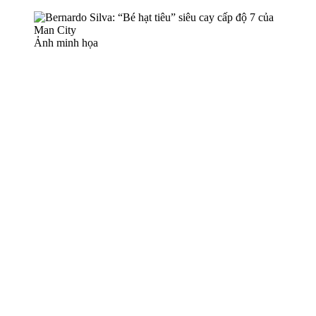
Ảnh minh họa