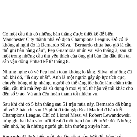
Có một cầu thủ có những bàn thắng được thiết kế để biến
Manchester City thành nhà vô địch Champions League. Đó có lẽ
không ai nghĩ đó là Bernardo Silva. “Bernardo chưa bao giờ là cầu
thủ ghi bàn hàng đầu”, Pep Guardiola nhún vai vào tháng 3, sau khi
một trong những cầu thủ yêu thích của ông ghi bàn lần đầu tiên tại
sân vận động Etihad kể từ tháng 8.
Nhưng nghe có vẻ Pep hoàn toàn không lo lắng. Silva, như ông đã
nói khi đó, “là duy nhất”. Anh là một người gây áp lực tích cực,
chuyền bóng nhịp nhàng, người có thể tăng tốc hoặc làm chậm trận
đấu, cầu thủ mà Pep đã sử dụng ở mọi vị trí, từ hậu vệ trái khác cho
đến số 9 ảo. Và anh đều hoàn thành tốt nhiệm vụ.
Sau khi chỉ có 5 bàn thắng sau 51 trận mùa này, Bernardo đã bùng
nổ với 2 bàn chỉ sau 15 phút ở trận gặp Real Madrid ở bán kết
Champions League. Chỉ có Lionel Messi và Robert Lewandowski
từng ghi hai bàn vào lưới Real ở một trận bán kết trước đó. Nhưng
nên nhớ, họ là những người ghi bàn thường xuyên hơn.
Bernardo đã thực hiện một pha lập công vào lưới đội bóng của