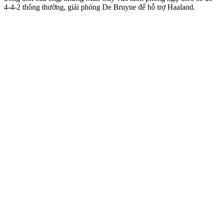
4-4-2 thông thường, giải phóng De Bruyne để hỗ trợ Haaland.