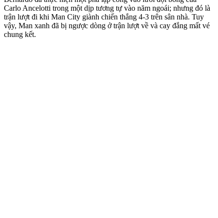
Carlo Ancelotti trong một dịp tương tự vào năm ngoái; nhưng đó là
trận lượt đi khi Man City giành chiến thắng 4-3 trên sân nhà. Tuy
vậy, Man xanh đã bị ngược dòng ở trận lượt về và cay đắng mất vé
chung kết.