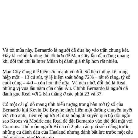
Và tới mùa này, Bernardo là người đã đưa họ vào trận chung kết.
Đây là cơ hội không thể tốt hơn để Man City lần đầu đăng quang
khi đối thủ chỉ là Inter Milan bị đánh giá thấp hơn rất nhiều.
Man City đang thể hiện sức mạnh vô đối. Số liệu thống kê trong
hiệp một – 13 cú sút, tỷ lệ kiểm soát bóng 72% – rất rõ ràng, tỷ số
cuối cùng – 4-0 – còn hơn thế nữa. Và nên nhớ, đối thủ là Real,
những vị vua lâu năm của châu Âu. Chính Bernardo là người đã
đánh gục Real với 2 bàn thắng ở các phút 23 và 37.
Có một cái gì đó mang tính biểu tượng trong bàn mở tỷ số của
Bernardo khi Kevin De Bruyne thực hiện một đường chuyền tuyệt
vời cho anh. Tiền vệ người Bỉ đưa bóng đi xuyên qua bộ đôi ngôi
sao Kroos và Modric của Real để đặt Bernardo vào thế đối mặt với
Courtois. Thủ môn người Bỉ đã có 2 pha cản phá siêu đẳng trước
những cú đánh đầu của Haaland nhưng đành bất lực trước một cầu
thủ nhỏ con như Bernardo.