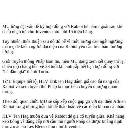
MU từng đặt vấn đề ký hợp đồng với Rabiot hè năm ngoái sau khi
chấp nhận trả cho Juventus mức phí 15 triệu bảng.
Tuy nhiên, thỏa thuận sau đó đổ bể vì mức lương cao ngất ngưởng
mà mẹ đẻ kiêm người đại diện của Rabiot yêu cầu trên bàn thương
lượng.
Giới truyền thông Pháp loan tin, hiện MU đang xem xét quay trở lại
chiêu mộ chàng tiền vệ 28 tuổi khi anh sắp hết hạn hợp đồng với
"bà đầm già" thành Turin.
Tờ L’Equipe tiết lộ, HLV Erik ten Hag đánh giá cao tài năng của
Rabiot và xem tuyển thủ Pháp là mục tiêu chuyển nhượng quan
trọng.
Theo đó, quan chức MU sẽ sắp xếp cuộc gặp gỡ với đại diện Adrien
Rabiot trong những tuần tới để thảo luận về các điều khoản cá nhân.
HLV Ten Hag muốn đưa về Rabiot để gia cố tuyến giữa. Khả năng
kéo bóng và đẳng cấp nơi cầu thủ người Pháp đã được khẳng định
trong màu áo Les Bleus cũng như Juventus.