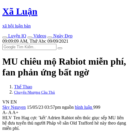
Xã Luận
xã hội luận bàn
Luyện IQ
Videos
Ngày Đẹp
09:09:09 AM, Thứ Abc 09/09/2021
MU chiêu mộ Rabiot miễn phí,
fan phản ứng bất ngờ
Thể Thao
Chuyển Nhượng Cầu Thủ
VN
EN
Sky Nguyen
15/05/23 03:57pm
nguồn
bình luận
999
A-
A
A+
HLV Ten Hag cực ’kết’ Adrien Rabiot nên thúc giục sếp MU liên
hệ đưa tuyển thủ người Pháp về sân Old Trafford hè này theo dạng
miễn phí.