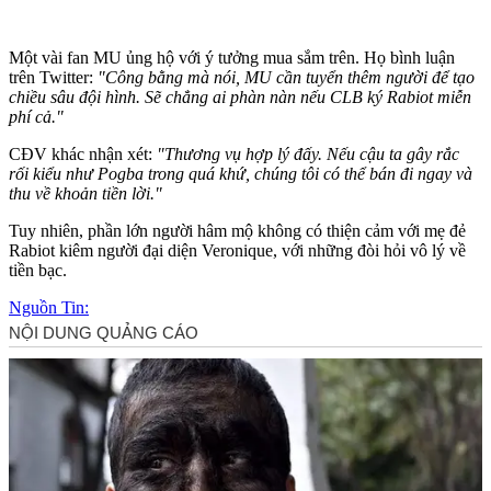
Một vài fan MU ủng hộ với ý tưởng mua sắm trên. Họ bình luận
trên Twitter:
"Công bằng mà nói, MU cần tuyển thêm người để tạo
chiều sâu đội hình. Sẽ chẳng ai phàn nàn nếu CLB ký Rabiot miễn
phí cả."
CĐV khác nhận xét:
"Thương vụ hợp lý đấy. Nếu cậu ta gây rắc
rối kiểu như Pogba trong quá khứ, chúng tôi có thể bán đi ngay và
thu về khoản tiền lời."
Tuy nhiên, phần lớn người hâm mộ không có thiện cảm với mẹ đẻ
Rabiot kiêm người đại diện Veronique, với những đòi hỏi vô lý về
tiền bạc.
Nguồn Tin: