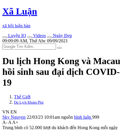
Xã Luận
xã hội luận bàn
Luyện IQ
Videos
Ngày Đẹp
09:09:09 AM, Thứ Abc 09/09/2021
Du lịch Hong Kong và Macau
hồi sinh sau đại dịch COVID-
19
Thế Giới
Du Lịch Khám Phá
VN
EN
Sky Nguyen
22/03/23 10:01am
nguồn
bình luận
999
A-
A
A+
Trung bình có 52.000 lượt du khách đến Hong Kong mỗi ngày