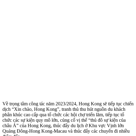
Về trọng tâm công tác năm 2023/2024, Hong Kong sẽ tiếp tục chiến
dịch “Xin chào, Hong Kong”, tranh thủ thu hút nguồn du khách
phân khúc cao cấp qua tổ chức các hội chợ triển lãm, tiếp tục tổ
chức các sự kiện quy mô lớn, củng cố vị thế “thủ đô sự kiện của
châu Á” của Hong Kong, thúc đẩy du lịch ở Khu vực Vịnh lớn
Quảng Đông-Hong Kong-Macau và thúc đẩy các chuyến đi nhiều