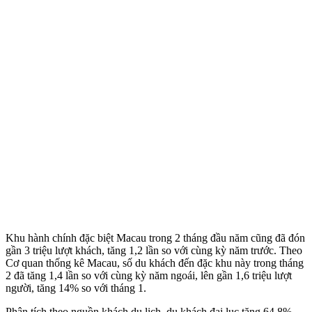
Khu hành chính đặc biệt Macau trong 2 tháng đầu năm cũng đã đón
gần 3 triệu lượt khách, tăng 1,2 lần so với cùng kỳ năm trước. Theo
Cơ quan thống kê Macau, số du khách đến đặc khu này trong tháng
2 đã tăng 1,4 lần so với cùng kỳ năm ngoái, lên gần 1,6 triệu lượt
người, tăng 14% so với tháng 1.
Phân tích theo nguồn khách du lịch, du khách đại lục tăng 64,8%,