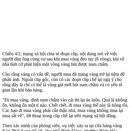
Chiều 4/2, mạng xã hội chia sẻ đoạn clip, nội dung nói về việc
người đàn ông cùng vợ sau khi mua vàng đeo tay (8 vòng), khi về
nhà tình cờ phát hiện một vòng vàng hút được nam châm.
Cho rằng vàng có vấn đề, người mua đã mang vàng trở lại tiệm để
phản ánh. Ngoài clip gốc, còn có các đoạn clip chế lại ngụ ý cho
rằng đây là chỉ có thể là vàng giả mới hút nam châm và có yếu tố
gian lận khi bán hàng.
"Đi mua vàng, dính nam châm vào cái thì lại ăn luôn. Quá là không
ổn, không ổn một tí nào. Chết chết, đi mua vàng thế này là hỏng rồi.
Các bạn đi mua vàng phải cẩn thận nhá, mua vàng không mua lại
mua sắt về", lời thoại trong clip chế lại trên mạng xã hội đăng.
Theo xác minh của phóng viên, vụ việc xảy ra tại cửa hàng vàng
Kim Phát Sang (tổ 10, khu phố Bình Đáng, phường Bình Hòa,