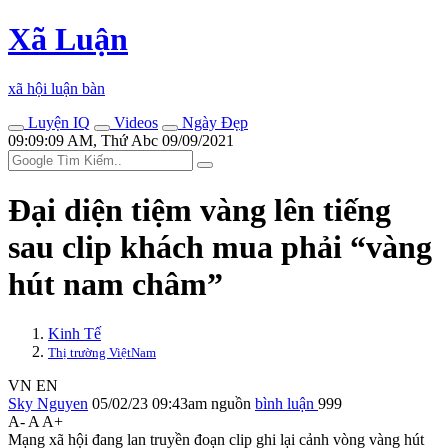
Xã Luận
xã hội luận bàn
Luyện IQ
Videos
Ngày Đẹp
09:09:09 AM, Thứ Abc 09/09/2021
Đại diện tiệm vàng lên tiếng
sau clip khách mua phải “vàng
hút nam châm”
Kinh Tế
Thị trường ViệtNam
VN
EN
Sky Nguyen
05/02/23 09:43am
nguồn
bình luận
999
A-
A
A+
Mạng xã hội đang lan truyền đoạn clip ghi lại cảnh vòng vàng hút