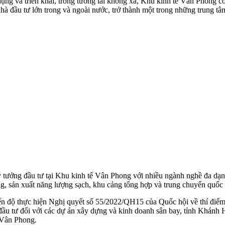
ng và triển khai, trong tương lai không xa, Khu kinh tế Vân Phong có t
à đầu tư lớn trong và ngoài nước, trở thành một trong những trung tâm 
tưởng đầu tư tại Khu kinh tế Vân Phong với nhiều ngành nghề đa dạng,
g, sản xuất năng lượng sạch, khu cảng tổng hợp và trung chuyển quốc 
n độ thực hiện Nghị quyết số 55/2022/QH15 của Quốc hội về thí điểm 
u tư đối với các dự án xây dựng và kinh doanh sân bay, tỉnh Khánh H
 Vân Phong.