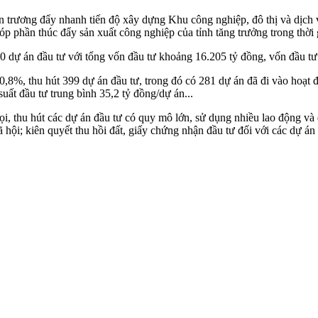
n trương đẩy nhanh tiến độ xây dựng Khu công nghiệp, đô thị và dịc
óp phần thúc đẩy sản xuất công nghiệp của tỉnh tăng trưởng trong thời g
0 dự án đầu tư với tổng vốn đầu tư khoảng 16.205 tỷ đồng, vốn đầu tư
60,8%, thu hút 399 dự án đầu tư, trong đó có 281 dự án đã đi vào hoạt
uất đầu tư trung bình 35,2 tỷ đồng/dự án...
 thu hút các dự án đầu tư có quy mô lớn, sử dụng nhiều lao động và 
ã hội; kiên quyết thu hồi đất, giấy chứng nhận đầu tư đối với các dự á