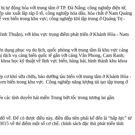
 bị tự động hóa với trung tâm ở TP. Đà Nẵng; công nghiệp điện tử,
 sản xuất lắp ráp ô tô, công nghiệp hóa dầu, hó‌a chấ‌t ở Nam Quảng
ế ven biển trong khu vực; công nghiệp khí tập trung ở Quảng Trị -
 Ninh Thuận), với khu vực trọng điểm phát triển ở Khánh Hòa - Nam
ên dụng phục vụ du lịch, quốc phòng với trung tâm là khu vực cảng
thị dịch vụ cảng biển quốc tế gắn với cảng Vân Phong, Cam Ranh;
c khoa học kỹ thuật về lĩnh vực biển, hàng hải, hình thành khu khoa
ệp cơ khó sữa chữa, bảo dưỡng tàu biển với trung tâm ở Khánh Hòa -
ven biển trong khu vực. Công nghiệp năng lượng tái tạo tập trung ở
n các tỉnh duyên hải miền Trung bứt tốc trong tương lai gần.
 về. Để có được điều này, điều đầu tiên phải kể đến là “hấp lực” từ
5 về thí điểm một số cơ chế, chính sách đặc thù phát triển tỉnh