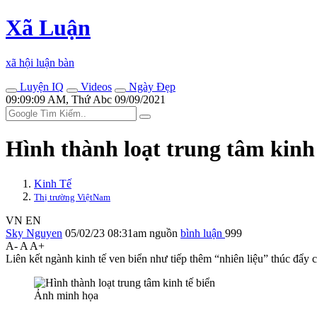
Xã Luận
xã hội luận bàn
Luyện IQ
Videos
Ngày Đẹp
09:09:09 AM, Thứ Abc 09/09/2021
Hình thành loạt trung tâm kinh 
Kinh Tế
Thị trường ViệtNam
VN
EN
Sky Nguyen
05/02/23 08:31am
nguồn
bình luận
999
A-
A
A+
Liên kết ngành kinh tế ven biển như tiếp thêm “nhiên liệu” thúc đẩy 
Ảnh minh họa