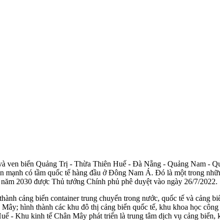
 và ven biển Quảng Trị - Thừa Thiên Huế - Đà Nẵng - Quảng Nam - Qu
biển mạnh có tầm quốc tế hàng đầu ở Đông Nam Á. Đó là một trong nhữn
đến năm 2030 được Thủ tướng Chính phủ phê duyệt vào ngày 26/7/2022.
ành cảng biển container trung chuyển trong nước, quốc tế và cảng biển
n Mây; hình thành các khu đô thị cảng biển quốc tế, khu khoa học công 
uế - Khu kinh tế Chân Mây phát triển là trung tâm dịch vụ cảng biển, k