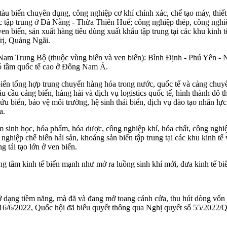
tàu biển chuyên dụng, công nghiệp cơ khí chính xác, chế tạo máy, thiết
 tập trung ở Đà Nẵng - Thừa Thiên Huế; công nghiệp thép, công nghiệp
 biển, sản xuất hàng tiêu dùng xuất khẩu tập trung tại các khu kinh t
rị, Quảng Ngãi.
 ở Nam Trung Bộ (thuộc vùng biển và ven biển): Bình Định - Phú Yên -
có tầm quốc tế cao ở Đông Nam Á.
biển tổng hợp trung chuyển hàng hóa trong nước, quốc tế và cảng chuy
cầu cảng biển, hàng hải và dịch vụ logistics quốc tế, hình thành đô 
ứu biển, bảo vệ môi trường, hệ sinh thái biển, dịch vụ đào tạo nhân lự
a.
sinh học, hóa phẩm, hóa dược, công nghiệp khí, hó‌a chấ‌t, công nghi
hiệp chế biến hải sản, khoáng sản biển tập trung tại các khu kinh tế 
 tái tạo lớn ở ven biển.
ng tâm kinh tế biển mạnh như mở ra luồng sinh khí mới, đưa kinh tế biể
 dạng tiềm năng, mà đã và đang mở toang cánh cửa, thu hút dòng vốn đổ
6/6/2022, Quốc hội đã biểu quyết thông qua Nghị quyết số 55/2022/QH1