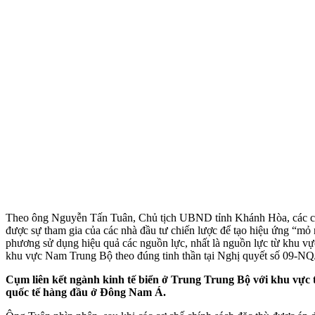
Theo ông Nguyễn Tấn Tuân, Chủ tịch UBND tỉnh Khánh Hòa, các cơ c
được sự tham gia của các nhà đầu tư chiến lược để tạo hiệu ứng “mỏ
phương sử dụng hiệu quả các nguồn lực, nhất là nguồn lực từ khu vực
khu vực Nam Trung Bộ theo đúng tinh thần tại Nghị quyết số 09-NQ
Cụm liên kết ngành kinh tế biển ở Trung Trung Bộ với khu vực 
quốc tế hàng đầu ở Đông Nam Á.