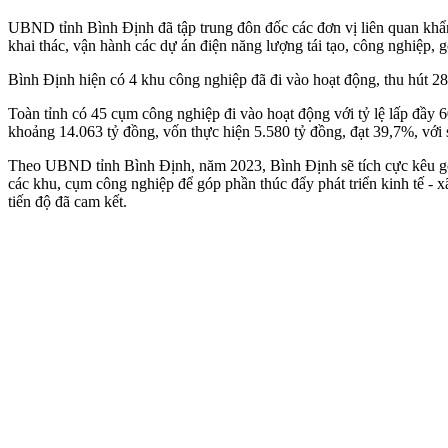
UBND tỉnh Bình Định đã tập trung đôn đốc các đơn vị liên quan khẩ
khai thác, vận hành các dự án điện năng lượng tái tạo, công nghiệp, g
Bình Định hiện có 4 khu công nghiệp đã đi vào hoạt động, thu hút 28
Toàn tỉnh có 45 cụm công nghiệp đi vào hoạt động với tỷ lệ lấp đầy 
khoảng 14.063 tỷ đồng, vốn thực hiện 5.580 tỷ đồng, đạt 39,7%, với s
Theo UBND tỉnh Bình Định, năm 2023, Bình Định sẽ tích cực kêu gọi,
các khu, cụm công nghiệp để góp phần thúc đẩy phát triển kinh tế - x
tiến độ đã cam kết.