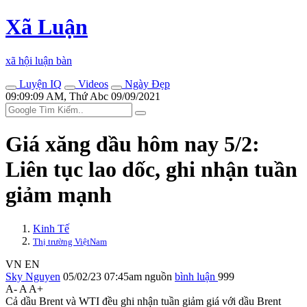
Xã Luận
xã hội luận bàn
Luyện IQ
Videos
Ngày Đẹp
09:09:09 AM, Thứ Abc 09/09/2021
Giá xăng dầu hôm nay 5/2:
Liên tục lao dốc, ghi nhận tuần
giảm mạnh
Kinh Tế
Thị trường ViệtNam
VN
EN
Sky Nguyen
05/02/23 07:45am
nguồn
bình luận
999
A-
A
A+
Cả dầu Brent và WTI đều ghi nhận tuần giảm giá với dầu Brent