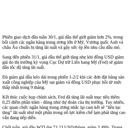
Phiên giao dịch đầu tuần 30/1, giá dầu thế giới giảm hơn 2%, trong
bối cảnh các ngân hàng trung ương lớn ở Mỹ, Vương quốc Anh và
châu Âu chuẩn bị tăng lãi suất và gây sức ép lên nhu cầu dầu mỏ.
Sang đến phiên 31/1, giá dầu thế giới tăng nhẹ khi đồng USD giảm
giá do thị trường kỳ vọng Cục Dự trữ Liên bang Mỹ (Fed) sẽ giảm
dần tốc độ tăng lãi suất.
Đà giảm giá dầu kéo dài trong phiên 1-2/2 khi các đơn đặt hàng sản
xuất công nghiệp của Mỹ sụt giảm và đồng USD phục hồi từ mức
thấp nhất trong 9 tháng.
Kết thúc cuộc họp chính sách, Fed đã tăng lãi suất mục tiêu thêm
0,25 điểm phần trăm - đúng như dự đoán của thị trường. Tuy nhiên,
các quan chức ngân hàng trung ương nhắc lại cam kết sẽ "liên tục
tăng" lãi suất như một phần trong nỗ lực kiềm chế lạm phát tăng cao
vẫn đang tiếp diễn.
Chốt tuần, giá dầu WTI đạt 73,23 USD/thùng, giảm 3,49%. Trong