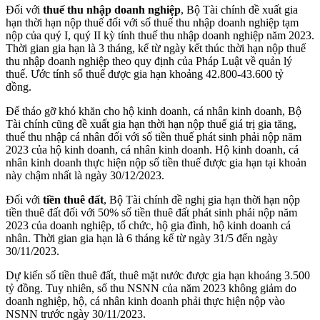
Đối với
thuế thu nhập doanh nghiệp
, Bộ Tài chính đề xuất gia
hạn thời hạn nộp thuế đối với số thuế thu nhập doanh nghiệp tạm
nộp củ‌ּa qu‌ּý I, quý II kỳ tính thuế thu nhập doanh nghiệp năm 2023.
Thời gian gia hạn là 3 tháng, kể từ ngày kết thúc thời hạn nộp thuế
thu nhập doanh nghiệp theo quy định của Pháp Luật về quản lý
thuế. Ước tính số thuế được gia hạn khoảng 42.800-43.600 tỷ
đồng.
Để tháo gỡ khó khăn cho hộ kinh doanh, cá nhân kinh doanh, Bộ
Tài chính cũng đề xuất gia hạn thời hạn nộp thuế giá trị gia tăng,
thuế thu nhập cá nhân đối với số tiền thuế phát sinh phải nộp năm
2023 của hộ kinh doanh, cá nhân kinh doanh. Hộ kinh doanh, cá
nhân kinh doanh thực hiện nộp số tiền thuế được gia hạn tại khoản
này chậm nhất là ngày 30/12/2023.
Đối với
tiền thuê đất
, Bộ Tài chính đề nghị gia hạn thời hạn nộp
tiền thuê đất đối với 50% số tiền thuê đất phát sinh phải nộp năm
2023 của doanh nghiệp, tổ chức, hộ gia đình, hộ kinh doanh cá
nhân. Thời gian gia hạn là 6 tháng kể từ ngày 31/5 đến ngày
30/11/2023.
Dự kiến số tiền thuê đất, thuê mặt nước được gia hạn khoảng 3.500
tỷ đồng. Tuy nhiên, số thu NSNN của năm 2023 không giảm do
doanh nghiệp, hộ, cá nhân kinh doanh phải thực hiện nộp vào
NSNN trước ngày 30/11/2023.