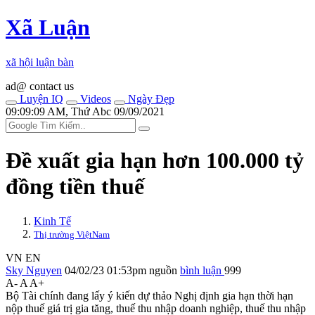
Xã Luận
xã hội luận bàn
ad@ contact us
Luyện IQ
Videos
Ngày Đẹp
09:09:09 AM, Thứ Abc 09/09/2021
Đề xuất gia hạn hơn 100.000 tỷ
đồng tiền thuế
Kinh Tế
Thị trường ViệtNam
VN
EN
Sky Nguyen
04/02/23 01:53pm
nguồn
bình luận
999
A-
A
A+
Bộ Tài chính đang lấy ý kiến dự thảo Nghị định gia hạn thời hạn
nộp thuế giá trị gia tăng, thuế thu nhập doanh nghiệp, thuế thu nhập