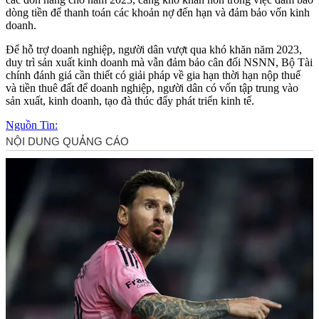
dòng tiền để thanh toán các khoản nợ đến hạn và đảm bảo vốn kinh
doanh.
Để hỗ trợ doanh nghiệp, người dân vượt qua khó khăn năm 2023,
duy trì sản xuất kinh doanh mà vẫn đảm bảo cân đối NSNN, Bộ Tài
chính đánh giá cần thiết có giải pháp về gia hạn thời hạn nộp thuế
và tiền thuê đất để doanh nghiệp, người dân có vốn tập trung vào
sản xuất, kinh doanh, tạo đà thúc đẩy phát triển kinh tế.
Nguồn Tin: