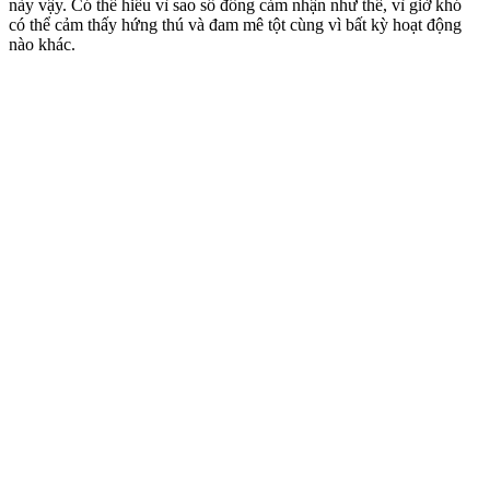
này vậy. Có thể hiểu vì sao số đông cảm nhận như thế, vì giờ khó
có thể cảm thấy hứng thú và đam mê tột cùng vì bất kỳ hoạt động
nào khác.