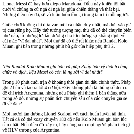
Lionel Messi đã hay hơn di‌ego Maradona. Điều này khiến tôi bật
cười vì chúng ta cứ ngả đi ngả lại giữa chiến thắng và thất bại.
Nhưng điều này đã, sẽ và luôn luôn tồn tại trong tâm trí mỗi người.
Cuộc chơi không chỉ dựa vào một cá nhân duy nhất, mà dựa vào giá
trị của riêng họ. Hãy thử tưởng tượng mọi thứ đã có thể chuyển biến
như nào, từ những lời tán dương cho tới những sự khẳng định về
cái mác "vĩ đại nhất". Mọi thứ đã có thể rất khác nếu Randal Kolo
Muani ghi bàn trong những phút bù giờ của hiệp phụ thứ 2.
Nếu Randal Kolo Muani ghi bàn và giúp Pháp bảo vệ thành công
chức vô địch, liệu Messi có còn là người vĩ đại nhất?
Trong 10 phút cuối trận ở khoảng thời gian thi đấu chính thức, Pháp
ghi 2 bàn và tạo ra tới 4 cơ hội. Đây không phải là thông số đem ra
để chỉ trích Argentina, nhưng nếu Pháp ghi thêm 1 bàn thắng nữa
trong số đó, những sự phân tích chuyên sâu của các chuyên gia sẽ
đi về đâu?
Mọi người tán dương Lionel Scaloni với cách huấn luyện tài tình.
Tất cả đã có thể xoay chuyển 180 độ nếu Kolo Muani ghi bàn lúc
cần nhất. Nếu điều đó xảy ra, hãy cùng xem mọi người phân tích gì
về HLV trưởng của Argentina.