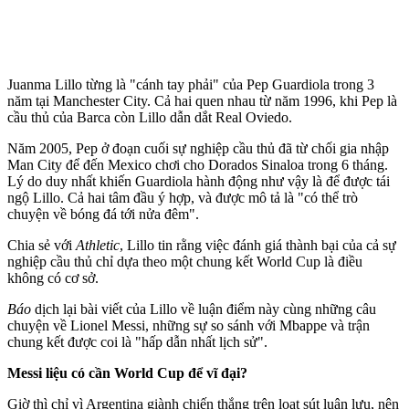
Juanma Lillo từng là "cánh tay phải" của Pep Guardiola trong 3
năm tại Manchester City. Cả hai quen nhau từ năm 1996, khi Pep là
cầu thủ của Barca còn Lillo dẫn dắt Real Oviedo.
Năm 2005, Pep ở đoạn cuối sự nghiệp cầu thủ đã từ chối gia nhập
Man City để đến Mexico chơi cho Dorados Sinaloa trong 6 tháng.
Lý do duy nhất khiến Guardiola hành động như vậy là để được tái
ngộ Lillo. Cả hai tâm đầu ý hợp, và được mô tả là "có thể trò
chuyện về bóng đá tới nửa đêm".
Chia sẻ với
Athletic
, Lillo tin rằng việc đánh giá thành bại của cả sự
nghiệp cầu thủ chỉ dựa theo một chung kết World Cup là điều
không có cơ sở.
Báo
dịch lại bài viết của Lillo về luận điểm này cùng những câu
chuyện về Lionel Messi, những sự so sánh với Mbappe và trận
chung kết được coi là "hấp dẫn nhất lịch sử".
Messi liệu có cần World Cup để vĩ đại?
Giờ thì chỉ vì Argentina giành chiến thắng trên loạt sút luân lưu, nên