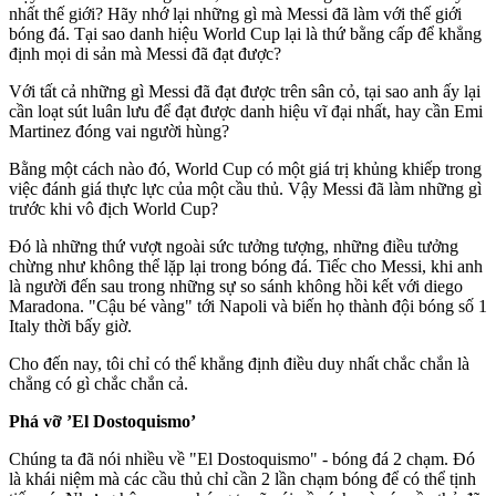
nhất thế giới? Hãy nhớ lại những gì mà Messi đã làm với thế giới
bóng đá. Tại sao danh hiệu World Cup lại là thứ bằng cấp để khẳng
định mọi di sản mà Messi đã đạt được?
Với tất cả những gì Messi đã đạt được trên sân cỏ, tại sao anh ấy lại
cần loạt sút luân lưu để đạt được danh hiệu vĩ đại nhất, hay cần Emi
Martinez đóng vai người hùng?
Bằng một cách nào đó, World Cup có một giá trị khủng khiếp trong
việc đánh giá thực lực của một cầu thủ. Vậy Messi đã làm những gì
trước khi vô địch World Cup?
Đó là những thứ vượt ngoài sức tưởng tượng, những điều tưởng
chừng như không thể lặp lại trong bóng đá. Tiếc cho Messi, khi anh
là người đến sau trong những sự so sánh không hồi kết với di‌ego
Maradona. "Cậu bé vàng" tới Napoli và biến họ thành đội bóng số 1
Italy thời bấy giờ.
Cho đến nay, tôi chỉ có thể khẳng định điều duy nhất chắc chắn là
chẳng có gì chắc chắn cả.
Phá vỡ ’El Dostoquismo’
Chúng ta đã nói nhiều về "El Dostoquismo" - bóng đá 2 chạm. Đó
là khái niệm mà các cầu thủ chỉ cần 2 lần chạm bóng để có thể tịnh