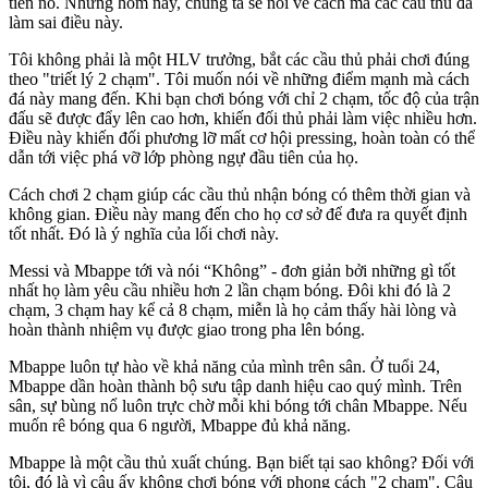
tiến nó. Nhưng hôm nay, chúng ta sẽ nói về cách mà các cầu thủ đã
làm sai điều này.
Tôi không phải là một HLV trưởng, bắt các cầu thủ phải chơi đúng
theo "triết lý 2 chạm". Tôi muốn nói về những điểm mạnh mà cách
đá này mang đến. Khi bạn chơi bóng với chỉ 2 chạm, tốc độ của trận
đấu sẽ được đẩy lên cao hơn, khiến đối thủ phải làm việc nhiều hơn.
Điều này khiến đối phương lỡ mất cơ hội pressing, hoàn toàn có thể
dẫn tới việc phá vỡ lớp phòng ngự đầu tiên của họ.
Cách chơi 2 chạm giúp các cầu thủ nhận bóng có thêm thời gian và
không gian. Điều này mang đến cho họ cơ sở để đưa ra quyết định
tốt nhất. Đó là ý nghĩa của lối chơi này.
Messi và Mbappe tới và nói “Không” - đơn giản bởi những gì tốt
nhất họ làm yêu cầu nhiều hơn 2 lần chạm bóng. Đôi khi đó là 2
chạm, 3 chạm hay kể cả 8 chạm, miễn là họ cảm thấy hài lòng và
hoàn thành nhiệm vụ được giao trong pha lên bóng.
Mbappe luôn tự hào về khả năng của mình trên sân. Ở tuổi 24,
Mbappe dần hoàn thành bộ sưu tập danh hiệu cao quý mình. Trên
sân, sự bùng nổ luôn trực chờ mỗi khi bóng tới chân Mbappe. Nếu
muốn rê bóng qua 6 người, Mbappe đủ khả năng.
Mbappe là một cầu thủ xuất chúng. Bạn biết tại sao không? Đối với
tôi, đó là vì cậu ấy không chơi bóng với phong cách "2 chạm". Cậu