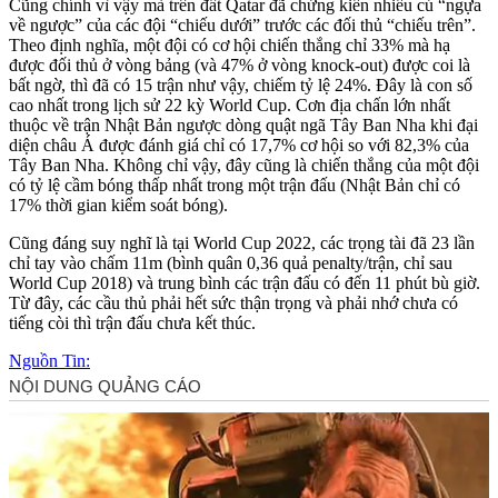
Cũng chính vì vậy mà trên đất Qatar đã chứng kiến nhiều cú “ngựa
về ngược” của các đội “chiếu dưới” trước các đối thủ “chiếu trên”.
Theo định nghĩa, một đội có cơ hội chiến thắng chỉ 33% mà hạ
được đối thủ ở vòng bảng (và 47% ở vòng knock-out) được coi là
bất ngờ, thì đã có 15 trận như vậy, chiếm tỷ lệ 24%. Đây là con số
cao nhất trong lịch sử 22 kỳ World Cup. Cơn địa chấn lớn nhất
thuộc về trận Nhật Bản ngược dòng quật ngã Tây Ban Nha khi đại
diện châu Á được đánh giá chỉ có 17,7% cơ hội so với 82,3% của
Tây Ban Nha. Không chỉ vậy, đây cũng là chiến thắng của một đội
có tỷ lệ cầm bóng thấp nhất trong một trận đấu (Nhật Bản chỉ có
17% thời gian kiểm soát bóng).
Cũng đáng suy nghĩ là tại World Cup 2022, các trọng tài đã 23 lần
chỉ tay vào chấm 11m (bình quân 0,36 quả penalty/trận, chỉ sau
World Cup 2018) và trung bình các trận đấu có đến 11 phút bù giờ.
Từ đây, các cầu thủ phải hết sức thận trọng và phải nhớ chưa có
tiếng còi thì trận đấu chưa kết thúc.
Nguồn Tin: