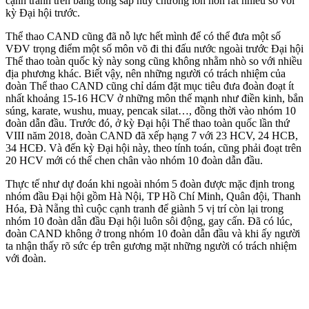
cạnh tranh trên bảng tổng sắp huy chương lớn hơn rất nhiều so với
kỳ Đại hội trước.
Thể thao CAND cũng đã nỗ lực hết mình để có thể đưa một số
VĐV trọng điểm một số môn võ đi thi đấu nước ngoài trước Đại hội
Thể thao toàn quốc kỳ này song cũng không nhằm nhò so với nhiều
địa phương khác. Biết vậy, nên những người có trách nhiệm của
đoàn Thể thao CAND cũng chỉ dám đặt mục tiêu đưa đoàn đoạt ít
nhất khoảng 15-16 HCV ở những môn thế mạnh như điền kinh, bắn
súng, karate, wushu, muay, pencak silat…, đồng thời vào nhóm 10
đoàn dẫn đầu. Trước đó, ở kỳ Đại hội Thể thao toàn quốc lần thứ
VIII năm 2018, đoàn CAND đã xếp hạng 7 với 23 HCV, 24 HCB,
34 HCĐ. Và đến kỳ Đại hội này, theo tính toán, cũng phải đoạt trên
20 HCV mới có thể chen chân vào nhóm 10 đoàn dẫn đầu.
Thực tế như dự đoán khi ngoài nhóm 5 đoàn được mặc định trong
nhóm đầu Đại hội gồm Hà Nội, TP Hồ Chí Minh, Quân đội, Thanh
Hóa, Đà Nẵng thì cuộc cạnh tranh để giành 5 vị trí còn lại trong
nhóm 10 đoàn dẫn đầu Đại hội luôn sôi động, gay cấn. Đã có lúc,
đoàn CAND không ở trong nhóm 10 đoàn dẫn đầu và khi ấy người
ta nhận thấy rõ sức ép trên gương mặt những người có trách nhiệm
với đoàn.