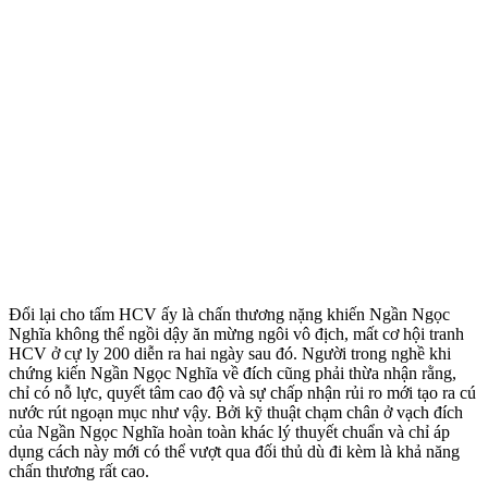
Đổi lại cho tấm HCV ấy là chấn thương nặng khiến Ngần Ngọc
Nghĩa không thể ngồi dậy ăn mừng ngôi vô địch, mất cơ hội tranh
HCV ở cự ly 200 diễn ra hai ngày sau đó. Người trong nghề khi
chứng kiến Ngần Ngọc Nghĩa về đích cũng phải thừa nhận rằng,
chỉ có nỗ lực, quyết tâm cao độ và sự chấp nhận rủi ro mới tạo ra cú
nước rút ngoạn mục như vậy. Bởi kỹ thuật chạm chân ở vạch đích
của Ngần Ngọc Nghĩa hoàn toàn khác lý thuyết chuẩn và chỉ áp
dụng cách này mới có thể vượt qua đối thủ dù đi kèm là khả năng
chấn thương rất cao.