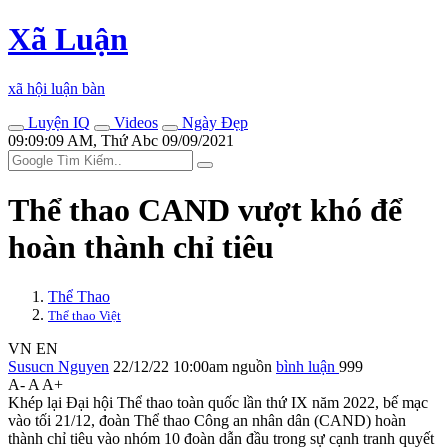
Xã Luận
xã hội luận bàn
Luyện IQ
Videos
Ngày Đẹp
09:09:09 AM, Thứ Abc 09/09/2021
Thể thao CAND vượt khó để
hoàn thành chỉ tiêu
Thể Thao
Thể thao Việt
VN
EN
Susucn Nguyen
22/12/22 10:00am
nguồn
bình luận
999
A-
A
A+
Khép lại Đại hội Thể thao toàn quốc lần thứ IX năm 2022, bế mạc
vào tối 21/12, đoàn Thể thao Công an nhân dân (CAND) hoàn
thành chỉ tiêu vào nhóm 10 đoàn dẫn đầu trong sự cạnh tranh quyết