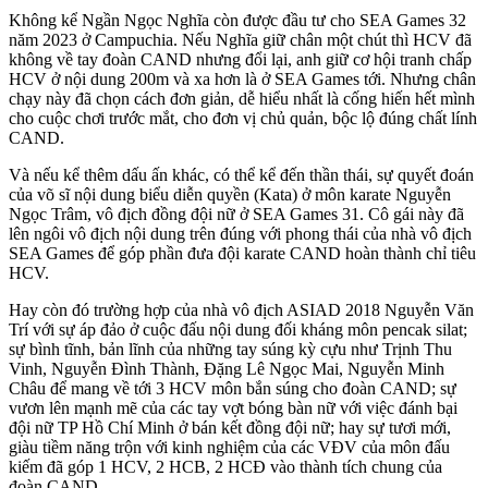
Không kể Ngần Ngọc Nghĩa còn được đầu tư cho SEA Games 32
năm 2023 ở Campuchia. Nếu Nghĩa giữ chân một chút thì HCV đã
không về tay đoàn CAND nhưng đổi lại, anh giữ cơ hội tranh chấp
HCV ở nội dung 200m và xa hơn là ở SEA Games tới. Nhưng chân
chạy này đã chọn cách đơn giản, dễ hiểu nhất là cống hiến hết mình
cho cuộc chơi trước mắt, cho đơn vị chủ quản, bộc lộ đúng chất lính
CAND.
Và nếu kể thêm dấu ấn khác, có thể kể đến thần thái, sự quyết đoán
của võ sĩ nội dung biểu diễn quyền (Kata) ở môn karate Nguyễn
Ngọc Trâm, vô địch đồng đội nữ ở SEA Games 31. Cô gái này đã
lên ngôi vô địch nội dung trên đúng với phong thái của nhà vô địch
SEA Games để góp phần đưa đội karate CAND hoàn thành chỉ tiêu
HCV.
Hay còn đó trường hợp của nhà vô địch ASIAD 2018 Nguyễn Văn
Trí với sự áp đảo ở cuộc đấu nội dung đối kháng môn pencak silat;
sự bình tĩnh, bản lĩnh của những tay súng kỳ cựu như Trịnh Thu
Vinh, Nguyễn Đình Thành, Đặng Lê Ngọc Mai, Nguyễn Minh
Châu để mang về tới 3 HCV môn bắn súng cho đoàn CAND; sự
vươn lên mạnh mẽ của các tay vợt bóng bàn nữ với việc đánh bại
đội nữ TP Hồ Chí Minh ở bán kết đồng đội nữ; hay sự tươi mới,
giàu tiềm năng trộn với kinh nghiệm của các VĐV của môn đấu
kiếm đã góp 1 HCV, 2 HCB, 2 HCĐ vào thành tích chung của
đoàn CAND.