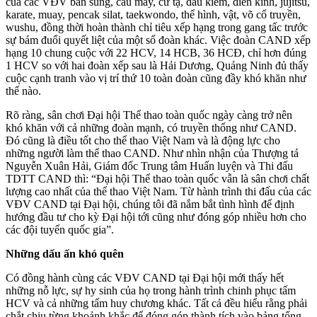
của các VĐV bắn súng, cầu mây, cử tạ, đấu kiếm, điền kinh, jujitsu,
karate, muay, pencak silat, taekwondo, thể hình, vật, võ cổ truyền,
wushu, đồng thời hoàn thành chỉ tiêu xếp hạng trong gang tấc trước
sự bám đuổi quyết liệt của một số đoàn khác. Việc đoàn CAND xếp
hạng 10 chung cuộc với 22 HCV, 14 HCB, 36 HCĐ, chỉ hơn đúng
1 HCV so với hai đoàn xếp sau là Hải Dương, Quảng Ninh đủ thấy
cuộc cạnh tranh vào vị trí thứ 10 toàn đoàn cũng đầy khó khăn như
thế nào.
Rõ ràng, sân chơi Đại hội Thể thao toàn quốc ngày càng trở nên
khó khăn với cả những đoàn mạnh, có truyền thống như CAND.
Đó cũng là điều tốt cho thể thao Việt Nam và là động lực cho
những người làm thể thao CAND. Như nhìn nhận của Thượng tá
Nguyễn Xuân Hải, Giám đốc Trung tâm Huấn luyện và Thi đấu
TDTT CAND thì: “Đại hội Thể thao toàn quốc vẫn là sân chơi chất
lượng cao nhất của thể thao Việt Nam. Từ hành trình thi đấu của các
VĐV CAND tại Đại hội, chúng tôi đã nắm bắt tình hình để định
hướng đầu tư cho kỳ Đại hội tới cũng như đóng góp nhiều hơn cho
các đội tuyển quốc gia”.
Những dấu ấn khó quên
Có đồng hành cùng các VĐV CAND tại Đại hội mới thấy hết
những nỗ lực, sự hy sinh của họ trong hành trình chinh phục tấm
HCV và cả những tấm huy chương khác. Tất cả đều hiểu rằng phải
chắt chiu từng khoảnh khắc để đóng góp thành tích vào bảng tổng