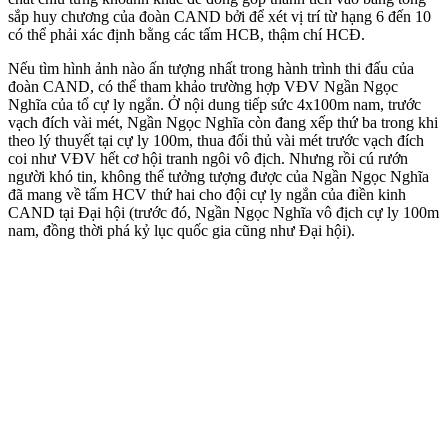
sắp huy chương của đoàn CAND bởi để xét vị trí từ hạng 6 đến 10
có thể phải xác định bằng các tấm HCB, thậm chí HCĐ.
Nếu tìm hình ảnh nào ấn tượng nhất trong hành trình thi đấu của
đoàn CAND, có thể tham khảo trường hợp VĐV Ngần Ngọc
Nghĩa của tổ cự ly ngắn. Ở nội dung tiếp sức 4x100m nam, trước
vạch đích vài mét, Ngần Ngọc Nghĩa còn đang xếp thứ ba trong khi
theo lý thuyết tại cự ly 100m, thua đối thủ vài mét trước vạch đích
coi như VĐV hết cơ hội tranh ngôi vô địch. Nhưng rồi cú rướn
người khó tin, không thể tưởng tượng được của Ngần Ngọc Nghĩa
đã mang về tấm HCV thứ hai cho đội cự ly ngắn của điền kinh
CAND tại Đại hội (trước đó, Ngần Ngọc Nghĩa vô địch cự ly 100m
nam, đồng thời phá kỷ lục quốc gia cũng như Đại hội).