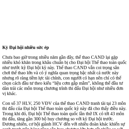
Kỳ Đại hội nhiều sức ép
Chưa bao giờ trong nhiều năm gần đây, thể thao CAND lại gặp
nhiều khó khăn trong khâu chuẩn bị cho Đại hội Thể thao toàn quốc
như trước kỳ Đại hội kỳ này. Thể thao CAND vẫn coi trọng sân
chơi thể thao lớn và có ý nghĩa quan trọng bậc nhất cả nước này
nhưng rõ ràng tiềm lực tài chính, con người có hạn nên chỉ có thể
chọn cách đầu tư theo kiểu “liệu cơm gắp mắm”, không thể đầu tư
dàn trải các môn trong chương trình thi đấu Đại hội như nhiều đơn
vị khác.
Con số 37 HLV, 250 VĐV của thể thao CAND tranh tài tại 23 môn
thi đấu của Đại hội Thể thao toàn quốc kỳ này đã cho thấy điều này.
Trong khi đó, Đại hội Thể thao toàn quốc lần thứ IX có tới 43 môn
thi đấu, tăng gần 300 bộ huy chương so với kỳ Đại hội trước.
Đương nhiên, cơ hội giành HCV đến với nhiều đoàn khác khiến sự