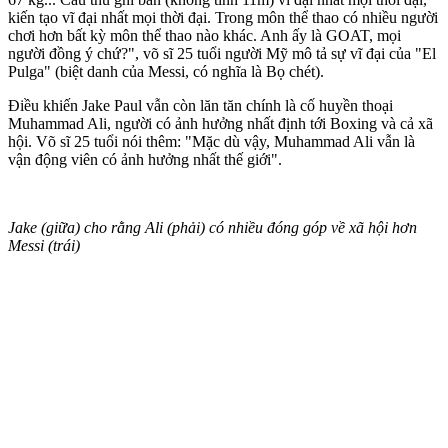
kiến tạo vĩ đại nhất mọi thời đại. Trong môn thể thao có nhiều người
chơi hơn bất kỳ môn thể thao nào khác. Anh ấy là GOAT, mọi
người đồng ý chứ?", võ sĩ 25 tuổi người Mỹ mô tả sự vĩ đại của "El
Pulga" (biệt danh của Messi, có nghĩa là Bọ chét).
Điều khiến Jake Paul vẫn còn lăn tăn chính là cố huyền thoại
Muhammad Ali, người có ảnh hưởng nhất định tới Boxing và cả xã
hội. Võ sĩ 25 tuổi nói thêm: "Mặc dù vậy, Muhammad Ali vẫn là
vận động viên có ảnh hưởng nhất thế giới".
Jake (giữa) cho rằng Ali (phải) có nhiều đóng góp về xã hội hơn
Messi (trái)