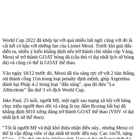
World Cup 2022 đã khép lại với quá nhiều bất ngờ, cùng với đó là
cái kết có hậu với những fan của Lionel Messi. Trước khi giải đấu
diễn ra, nhiều ý kiến khẳng định nếu trở thành chủ nhân cúp Vàng,
Messi sẽ trở thành GOAT bóng đá (cầu thủ vĩ đại nhất lịch sử bóng
đá) và cũng có thể là GOAT thể thao.
Vào ngày 18/12 trước đó, Messi đã tỏa sáng rực rỡ với 2 bàn thắng,
sút thành công 11m trong loạt penalty định mệnh, giúp Argentina
đánh bại Pháp 4-2 trong loạt "đấu súng", qua đó đưa "La
Albiceleste" lần thứ 3 vô địch World Cup.
Jake Paul, 25 tuổi, người Mỹ, một ngôi sao mạng xã hội với hàng
chục triệu người theo dõi và cũng là tay đấm Boxing bất bại đã
khẳng định M10 xứng đáng trở thành GOAT thể thao (VĐV vĩ đại
nhất lịch sử thể thao).
"Tôi là người Mỹ và thật khó thừa nhận điều này.. nhưng Messi có
thể là vận động viên vĩ đại nhất từ trước đến nay. Cao 1m70, nặng
67 kg... Cầu thủ ghi bàn (không tính 11m) vĩ đại nhất mọi thời đại,