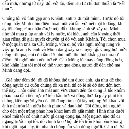
đầu mới, nhưng từ nay, đối với tôi, đêm 31/12 chỉ đơn thuần là "kết
thúc".
Chúng tôi vô tình gặp anh Khánh, anh ta đi một mình. Trước đó tôi
cũng thấy Minh nhìn điện thoại một vài lần với nét mặt lo lắng, khi
ấy tôi cũng cảm nhận được một điều không lành sẽ xảy ra. Minh
nhờ tôi mua giúp annh vài ly nước, tôi hiểu, anh cần khoảng thời
gian riêng để giải quyết chuyện gì đó với anh Khánh. Tôi chọn mua
ở một quán khá xa Cầu Mống, vừa đi bộ vừa nghĩ mông lung về
việc giữa anh Khánh và Minh đang xảy ra chuyện gì. Cũng hơn nửa
tiếng trôi qua, chỉ còn tầm 15 phút nữa thì thời khắc giao thừa sẽ
điểm, tôi nghĩ mình nên trở về. Cầu Mống lúc này cũng đông hơn,
khó khăn lắm tôi mới có thể vượt qua dòng người để đến chỗ mà
Minh đang đợi...
...Giá như đêm đó, tôi đã không thể tìm được anh, giá như để cho
dòng người cứ cuốn chúng tôi xa mãi thì có lẽ sẽ đỡ đau đớn hơn
thế này. Thời điểm ánh mắt anh vừa chạm đến tôi cũng là lúc khóm
pháo hoa đầu tiên rực rỡ trên bầu trời và đồng thời là giây phút tôi
chúng kiến người yêu của tôi đang ôm chặt lấy một người khác với
ánh mắt trộn lẫn giữa hạnh phúc và đau khổ. Tôi đứng trân người
cho đến một tràng pháo hoa khác làm tôi giật mình. Hình như dưới
khoé mắt tôi có chút nước gì đang đọng lại. Một người nào đó đi
ngang trước mặt tôi, đó chính là cơ hội để tôi trốn khỏi bầu không
khí ngột ngạt này, tôi nhanh chóng lẫn vào dòng người. Cám ơn Sài