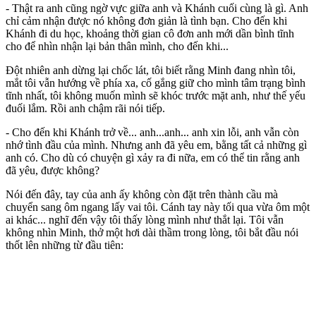
- Thật ra anh cũng ngờ vực giữa anh và Khánh cuối cùng là gì. Anh
chỉ cảm nhận được nó không đơn giản là tình bạn. Cho đến khi
Khánh đi du học, khoảng thời gian cô đơn anh mới dần bình tĩnh
cho để nhìn nhận lại bản thân mình, cho đến khi...
Đột nhiên anh dừng lại chốc lát, tôi biết rằng Minh đang nhìn tôi,
mắt tôi vẫn hướng về phía xa, cố gắng giữ cho mình tâm trạng bình
tĩnh nhất, tôi không muốn mình sẽ khóc trước mặt anh, như thế yếu
đuối lắm. Rồi anh chậm rãi nói tiếp.
- Cho đến khi Khánh trở về... anh...anh... anh xin lỗi, anh vẫn còn
nhớ tình đầu của mình. Nhưng anh đã yêu em, bằng tất cả những gì
anh có. Cho dù có chuyện gì xảy ra đi nữa, em có thể tin rằng anh
đã yêu, được không?
Nói đến đây, tay của anh ấy không còn đặt trên thành cầu mà
chuyển sang ôm ngang lấy vai tôi. Cánh tay này tối qua vừa ôm một
ai khác... nghĩ đến vậy tôi thấy lòng mình như thắt lại. Tôi vẫn
không nhìn Minh, thở một hơi dài thầm trong lòng, tôi bắt đầu nói
thốt lên những từ đầu tiên: