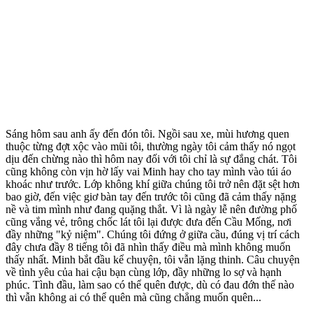
Sáng hôm sau anh ấy đến đón tôi. Ngồi sau xe, mùi hương quen
thuộc từng đợt xộc vào mũi tôi, thường ngày tôi cảm thấy nó ngọt
dịu đến chừng nào thì hôm nay đối với tôi chỉ là sự đắng chát. Tôi
cũng không còn vịn hờ lấy vai Minh hay cho tay mình vào túi áo
khoác như trước. Lớp không khí giữa chúng tôi trở nên đặt sệt hơn
bao giờ, đến việc giơ bàn tay đến trước tôi cũng đã cảm thấy nặng
nề và tim mình như đang quặng thắt. Vì là ngày lễ nên đường phố
cũng vắng vẻ, trông chốc lát tôi lại được đưa đến Cầu Mống, nơi
đầy những "kỷ niệm". Chúng tôi đứng ở giữa cầu, đúng vị trí cách
đây chưa đầy 8 tiếng tôi đã nhìn thấy điều mà mình không muốn
thấy nhất. Minh bắt đầu kể chuyện, tôi vẫn lặng thinh. Câu chuyện
về tình yêu của hai cậu bạn cùng lớp, đầy những lo sợ và hạnh
phúc. Tình đầu, làm sao có thể quên được, dù có đau đớn thế nào
thì vẫn không ai có thể quên mà cũng chẳng muốn quên...