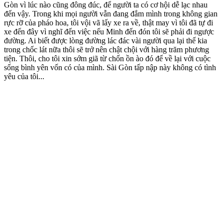
Gòn vì lúc nào cũng đông đúc, để người ta có cơ hội dễ lạc nhau
đến vậy. Trong khi mọi người vẫn đang đắm mình trong không gian
rực rỡ của pháo hoa, tôi vội vã lấy xe ra về, thật may vì tôi đã tự đi
xe đến đây vì nghĩ đến việc nếu Minh đến đón tôi sẽ phải đi ngược
đường. Ai biết được lòng đường lác đác vài người qua lại thế kia
trong chốc lát nữa thôi sẽ trở nên chật chội với hàng trăm phương
tiện. Thôi, cho tôi xin sớm giã từ chốn ồn ào đó để về lại với cuộc
sống bình yên vốn có của mình. Sài Gòn tấp nập này không có tình
yêu của tôi...