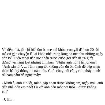
Về đến nhà, tôi chỉ biết ôm ba mẹ mà khóc, con gái đã hơn 20 rồi
mà cứ gặp chuyện là lại khóc nhè trong lòng ba mẹ như những ngày
còn bé. Điện thoại liên tục nhận được cuộc gọi đến từ "Người
dưng" và hàng loạt những tin nhắn: "Nghe anh nói 1 lần đi em",
"Anh xin lỗi", ... Tâm trạng tôi không còn đủ ổn định để tiếp nhận
thêm bất kỳ thông tin nào nữa. Cuối cùng, tôi cũng cảm thấy mình
đủ cam đảm để nghe máy:
- Minh à, anh xin lỗi, mình gặp nhau được không em, ngày mai, anh
đến nhà đón em nhé! Đi với anh đến một nơi thôi... được không
em?
- Uhm...