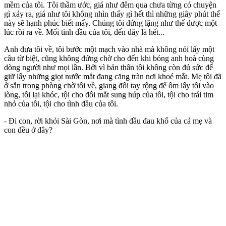
mềm của tôi. Tôi thầm ước, giá như đêm qua chưa từng có chuyện
gì xảy ra, giá như tôi không nhìn thấy gì hết thì những giây phút thế
này sẽ hạnh phúc biết mấy. Chúng tôi đứng lặng như thế được một
lúc rồi ra về. Mối tình đầu của tôi, đến đây là hết...
Anh đưa tôi về, tôi bước một mạch vào nhà mà không nói lấy một
câu từ biệt, cũng không đứng chờ cho đến khi bóng anh hoà cùng
dòng người như mọi lần. Bởi vì bản thân tôi không còn đủ sức để
giữ lấy những giọt nước mắt đang căng tràn nơi khoé mắt. Mẹ tôi đã
ở sẵn trong phòng chờ tôi về, giang đôi tay rộng để ôm lấy tôi vào
lòng, tôi lại khóc, tội cho đôi mắt sung húp của tôi, tội cho trái tim
nhỏ của tôi, tội cho tình đầu của tôi.
- Đi con, rời khỏi Sài Gòn, nơi mà tình đầu đau khổ của cả mẹ và
con đều ở đây?