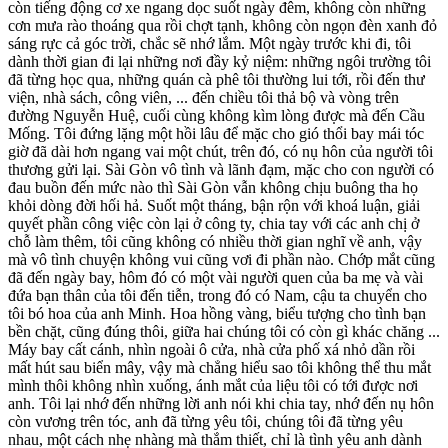
còn tiếng động cơ xe ngang dọc suốt ngày đêm, không còn những
cơn mưa rào thoáng qua rồi chợt tạnh, không còn ngọn đèn xanh đỏ
sáng rực cả góc trời, chắc sẽ nhớ lắm. Một ngày trước khi đi, tôi
dành thời gian đi lại những nơi đầy kỷ niệm: những ngôi trường tôi
đã từng học qua, những quán cà phê tôi thường lui tới, rồi đến thư
viện, nhà sách, công viên, ... đến chiều tôi thả bộ và vòng trên
đường Nguyễn Huệ, cuối cùng không kìm lòng được mà đến Cầu
Mống. Tôi đứng lặng một hồi lâu để mặc cho gió thổi bay mái tóc
giờ đã dài hơn ngang vai một chút, trên đó, có nụ hôn của người tôi
thương gửi lại. Sài Gòn vô tình và lãnh đạm, mặc cho con người có
đau buồn đến mức nào thì Sài Gòn vẫn không chịu buông tha họ
khỏi dòng đời hối hả. Suốt một tháng, bận rộn với khoá luận, giải
quyết phần công việc còn lại ở công ty, chia tay với các anh chị ở
chỗ làm thêm, tôi cũng không có nhiều thời gian nghĩ về anh, vậy
mà vô tình chuyện không vui cũng vơi đi phần nào. Chớp mắt cũng
đã đến ngày bay, hôm đó có một vài người quen của ba mẹ và vài
đứa bạn thân của tôi đến tiễn, trong đó có Nam, cậu ta chuyển cho
tôi bó hoa của anh Minh. Hoa hồng vàng, biểu tượng cho tình bạn
bền chặt, cũng đúng thôi, giữa hai chúng tôi có còn gì khác chăng ...
Máy bay cất cánh, nhìn ngoài ô cửa, nhà cửa phố xá nhỏ dần rồi
mất hút sau biển mây, vậy mà chẳng hiểu sao tôi không thể thu mắt
mình thôi không nhìn xuống, ánh mắt của liệu tôi có tới được nơi
anh. Tôi lại nhớ đến những lời anh nói khi chia tay, nhớ đến nụ hôn
còn vương trên tóc, anh đã từng yêu tôi, chúng tôi đã từng yêu
nhau, một cách nhẹ nhàng mà thắm thiết, chỉ là tình yêu anh dành