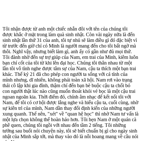
Tôi nhận được từ anh một chiếc nhẫn đôi với tên của chúng tôi
được khắc ở mặt trong làm quà sinh nhật. Còn vài ngày nữa là đến
sinh nhật lần thứ 31 của anh, tôi tự nhủ sẽ làm điều gì đó đặc biệt vì
từ trước đến giờ chỉ có Minh là người mang đến cho tôi bất ngờ mà
thôi. Nghĩ vậy, nhưng biết làm gì, anh ấy có gần như đủ mọi thứ.
Tôi đành nhờ đến sự trợ giúp của Nam, em trai của Minh, kiêm luôn
bạn chí cốt của tôi từ khi lên đại học. Chúng tôi thân nhau từ một
lần tôi vô tình nghe được tâm sự của Nam, cậu ta thích một bạn trai
khác. Thế kỷ 21 đã cho phép con người ta sống với cá tính của
mình nhưng, dĩ nhiên, không phải toàn xã hội. Nam rơi vào trạng
thái cô lập khi gia đình, thậm chí đến bạn bè buộc cậu ta chối bỏ
con người thật lúc nào cũng muốn thoát khỏi vẻ bọc là một cậu trai
ngoan ngoãn kia. Thời điểm đó, chính âm nhạc để kết nối tôi với
Nam, để tôi có cơ hội được lắng nghe và hiểu cậu ta, cuối cùng, nhờ
sự kiên trì của mình, Nam dần thay đổi định kiến của những người
xung quanh. Thế nên, "xét" về "quan hệ học" thì nhờ Nam tư vấn là
một lựa chọn không thể hoàn hảo hơn. Tôi hẹn Nam ở một quán cà
phê quen, chúng tôi ngồi với nhau đến tầm 2 tiếng. Tôi những
tưởng sau buổi nói chuyện này, tôi sẽ biết chuẩn bị gì cho ngày sinh
nhật của Minh sắp tới, mà thay vào đó là nỗi hoang mang về câu nói