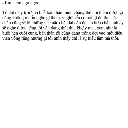
- Em... em ngủ ngon.
Tôi tắt máy trước vì biết bản thân mình chẳng thể nói thêm được gì
cũng không muốn nghe gì thêm, vì giờ nếu có nói gì đó thì chắc
chắn cũng sẽ bị những tiếc nấc chặn lại còn để lâu hơn chắn anh ấy
sẽ nghe được tiếng tôi vẫn đang thút thít. Ngày mai, xem như là
buổi hẹn cuối cùng, bản thân tôi cũng đang trông đợi vào một điều
viễn vông rằng những gì tôi nhìn thấy chỉ là sự hiểu lầm mà thôi.