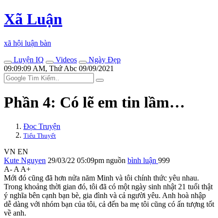
Xã Luận
xã hội luận bàn
Luyện IQ
Videos
Ngày Đẹp
09:09:09 AM, Thứ Abc 09/09/2021
Phần 4: Có lẽ em tin lầm…
Đọc Truyện
Tiểu Thuyết
VN
EN
Kute Nguyen
29/03/22 05:09pm
nguồn
bình luận
999
A-
A
A+
Mới đó cũng đã hơn nửa năm Minh và tôi chính thức yêu nhau.
Trong khoảng thời gian đó, tôi đã có một ngày sinh nhật 21 tuổi thật
ý nghĩa bên cạnh bạn bè, gia đình và cả người yêu. Anh hoà nhập
dễ dàng với nhóm bạn của tôi, cả đến ba mẹ tôi cũng có ấn tượng tốt
về anh.