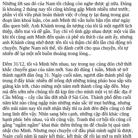
Những lời sau đó của Nam tôi chẳng còn nghe được gì nữa. Đúng
là khoảng 2 tháng nay tôi cũng không gặp Minh nhiều như trước,
phần vì tôi vừa phải hoàn thành việc ở công ty lại đang trong giai
đoạn làm khoá luận, còn anh Minh thì vẫn luôn bận rộn như ngày
đầu quen biết. Anh Khánh trong ấn tượng của tôi là một người lịch
thiệp, điển trai và dễ gần. Tuy chỉ vô tình gặp nhau được một vài lần
khi tôi cùng anh Minh đến quán cà phê ưa thích của anh ấy, nhưng
anh Khánh cũng nhớ được tên tôi và thậm chí đôi lần chủ động trò
chuyện. Nghe Nam nói thế, tôi đành cười cho qua chuyện, rồi tự
nhiên để lại một nốt buồn thoáng trong lòng...
Đêm 31/12, tôi và Minh bên nhau, tay trong tay cùng đón chờ thời
khắc chuyển giao của năm mới. Sau đó đúng 1 tuần, Minh sẽ trở
thành người đàn ông 31. Ngày cuối năm, ngươi dân thành phố tập
trung ở đây khác nhiều để trông đợi những tráng pháo hoa sắp sửa
giăng kín trời, chào mừng một năm mới thành công sắp đến. May
mà đến sớm nên chúng tôi đã kịp tìm cho mình một vị trí đắc địa ở
Cầu Mống – cây cầu lâu đời nhất ở Sài Gòn. Thành phố đêm cuối
năm khi nào cũng ngập tràn những màu sắc từ mọi hướng, nhưng
đến mãi năm nay tôi mới nhận thấy thì ra ánh đèn điện cũng có thể
lung linh đến vậy. Nhìn sang bên cạnh, những cặp đôi khác cũng
hạnh phúc bên nhau, và tôi cũng vậy. Tranh thủ cơ hội tôi cũng cố
gắng "ngấm ngầm" khai thác thêm thông tin để chuẩn bị quà sinh
nhật cho Minh. Nhưng mọi chuyện cứ đâu phải mình nghĩ là được.
Ngày cuối năm là ngày kết thúc, kết thúc để rồi lại mở ra một khởi