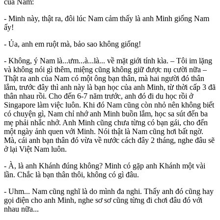
của Nam:
- Minh này, thật ra, đôi lúc Nam cảm thấy là anh Minh giống Nam
ấy!
- Ủa, anh em ruột mà, bảo sao không giống!
- Không, ý Nam là...ưm...à...là... về mặt giới tính kìa. – Tôi im lặng
và không nói gì thêm, miệng cũng không giữ được nụ cười nữa –
Thật ra anh của Nam có một ông bạn thân, mà hai người đó thân
lắm, trước đây thì anh này là bạn học của anh Minh, từ thời cấp 3 đã
thân nhau rồi. Cho đến 6-7 năm trước, anh đó đi du học rồi ở
Singapore làm việc luôn. Khi đó Nam cũng còn nhỏ nên không biết
có chuyện gì, Nam chỉ nhớ anh Minh buồn lắm, học sa sút đến ba
mẹ phải nhắc nhở. Anh Minh cũng chưa từng có bạn gái, cho đến
một ngày ảnh quen với Minh. Nói thật là Nam cũng hơi bất ngờ.
Mà, cái anh bạn thân đó vừa về nước cách đây 2 tháng, nghe đâu sẽ
ở lại Việt Nam luôn.
- À, là anh Khánh đúng không? Minh có gặp anh Khánh một vài
lần. Chắc là bạn thân thôi, không có gì đâu.
- Uhm... Nam cũng nghĩ là do mình đa nghi. Thấy anh đó cũng hay
gọi điện cho anh Minh, nghe sơ sơ cũng từng đi chơi đâu đó với
nhau nữa...