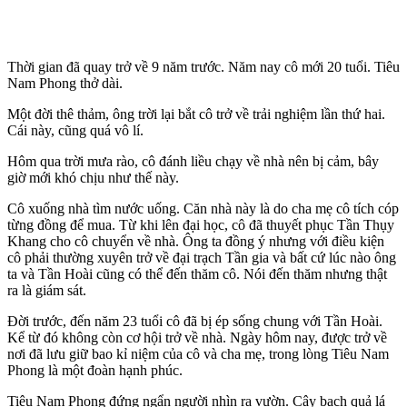
Thời gian đã quay trở về 9 năm trước. Năm nay cô mới 20 tuổi. Tiêu
Nam Phong thở dài.
Một đời thê thảm, ông trời lại bắt cô trở về trải nghiệm lần thứ hai.
Cái này, cũng quá vô lí.
Hôm qua trời mưa rào, cô đánh liều chạy về nhà nên bị cảm, bây
giờ mới khó chịu như thế này.
Cô xuống nhà tìm nước uống. Căn nhà này là do cha mẹ cô tích cóp
từng đồng để mua. Từ khi lên đại học, cô đã thuyết phục Tần Thụy
Khang cho cô chuyển về nhà. Ông ta đồng ý nhưng với điều kiện
cô phải thường xuyên trở về đại trạch Tần gia và bất cứ lúc nào ông
ta và Tần Hoài cũng có thể đến thăm cô. Nói đến thăm nhưng thật
ra là giám sát.
Đời trước, đến năm 23 tuổi cô đã bị ép sống chung với Tần Hoài.
Kể từ đó không còn cơ hội trở về nhà. Ngày hôm nay, được trở về
nơi đã lưu giữ bao kỉ niệm của cô và cha mẹ, trong lòng Tiêu Nam
Phong là một đoàn hạnh phúc.
Tiêu Nam Phong đứng ngẩn người nhìn ra vườn. Cây bạch quả lá