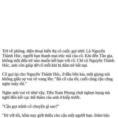
Trở về phòng, điện thoại hiển thị có cuộc gọi nhỡ. Là Nguyên
Thành Húc, người bạn thanh mai trúc mã của cô. Khi đến Tần gia,
không một đứa trẻ nào muốn kết bạn với cô. Chỉ có Nguyên Thành
Húc, anh còn giúp đỡ cô mỗi khi bị đám trẻ bắt nạt.
Cô gọi lại cho Nguyên Thành Húc, ở đầu bên kia, một giọng nói
không giấu sự vui vẻ vang lên: "Bà cô của tôi, cuối cùng cậu cũng
nghe máy rồi."
Nghe anh vui vẻ như vậy, Tiêu Nam Phong chợt nghẹn họng mà
nghĩ đến kết cục thê thảm của anh ở kiếp trước.
"Cậu gọi mình có chuyện gì sao?"
"Đi với tôi, hôm nay giới thiệu cho cậu một người bạn. Đảm bảo