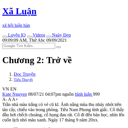
Xã Luận
xã hội luận bàn
Luyện IQ
Videos
Ngày Đẹp
09:09:09 AM, Thứ Abc 09/09/2021
Chương 2: Trở về
Đọc Truyện
Tiểu Thuyết
VN
EN
Kute Nguyen
08/07/21 04:07pm
nguồn
bình luận
999
A-
A
A+
Trần nhà màu trắng có vẻ cũ kĩ. Ánh nắng mùa thu nhảy nhót trên
tán cây, chiếu vào trong phòng. Tiêu Nam Phong tỉnh giấc. Cô thấy
đầu hơi chếch choáng, cổ họng đau rát. Cô đi đến bàn học, nhìn lên
cuốn lịch nhỏ màu xanh. Ngày 17 tháng 9 năm 20xx.