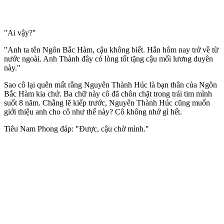
"Ai vậy?"
"Anh ta tên Ngôn Bắc Hàm, cậu không biết. Hắn hôm nay trở về từ
nước ngoài. Anh Thành đây có lòng tốt tặng cậu mối lương duyên
này."
Sao cô lại quên mất rằng Nguyên Thành Húc là bạn thân của Ngôn
Bắc Hàm kia chứ. Ba chữ này cô đã chôn chặt trong trái tim mình
suốt 8 năm. Chẳng lẽ kiếp trước, Nguyên Thành Húc cũng muốn
giới thiệu anh cho cô như thế này? Cô không nhớ gì hết.
Tiêu Nam Phong đáp: "Được, cậu chờ mình."