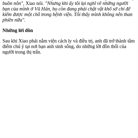
buồn nôn",
Xiao nói.
"Nhưng khi ấy tôi lại nghĩ về những người
bạn của mình ở Vũ Hán, họ còn đang phải chật vật khổ sở chỉ để
kiếm được một chỗ trong bệnh viện. Tôi thấy mình không nên than
phiền nữa".
Những lời đồn
Sau khi Xiao phải nằm viện cách ly và điều trị, anh đã trở thành tâm
điểm chú ý tại nơi bạn anh sinh sống, do những lời đồn thổi của
người trong thị trấn.