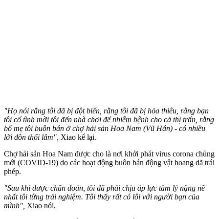
"Họ nói rằng tôi đã bị đột biến, rằng tôi đã bị hỏa thiêu, rằng bạn
tôi cố tình mời tôi đến nhà chơi để nhiễm bệnh cho cả thị trấn, rằng
bố mẹ tôi buôn bán ở chợ hải sản Hoa Nam (Vũ Hán) - có nhiều
lời đồn thổi lắm",
Xiao kể lại.
Chợ hải sản Hoa Nam được cho là nơi khởi phát virus corona chủng
mới (COVID-19) do các hoạt động buôn bán động vật hoang dã trái
phép.
"Sau khi được chẩn đoán, tôi đã phải chịu áp lực tâm lý nặng nề
nhất tôi từng trải nghiệm. Tôi thấy rất có lỗi với người bạn của
mình",
Xiao nói.