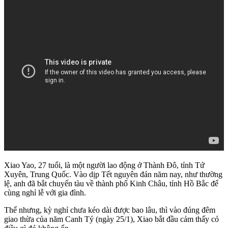
Xiao Yao, 27 tuổi, là một người lao động ở Thành Đô, tỉnh Tứ
Xuyên, Trung Quốc. Vào dịp Tết nguyên đán năm nay, như thường
lệ, anh đã bắt chuyến tàu về thành phố Kinh Châu,
tỉnh Hồ Bắc để
cùng nghỉ lễ với gia đình.
Thế nhưng, kỳ nghỉ chưa kéo dài được bao lâu, thì vào đúng đêm
giao thừa của năm Canh Tý (ngày 25/1), Xiao bắt đầu cảm thấy có