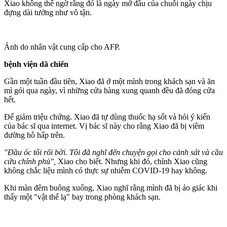
Xiao không thể ngờ rằng đó là ngày mở đầu của chuỗi ngày chịu
đựng dài tưởng như vô tận.
Ảnh do nhân vật cung cấp cho AFP.
bệnh viện d‌ã chi‌ến
Gần một tuần đầu tiên, Xiao đã ở một mình trong khách sạn và ăn
mì gói qua ngày, vì những cửa hàng xung quanh đều đã đóng cửa
hết.
Để giảm triệu chứng. Xiao đã tự dùng thuốc hạ sốt và hỏi ý kiến
của bác sĩ qua internet. Vị bác sĩ này cho rằng Xiao đã bị viêm
đường hô hấp trên.
"Đầu óc tôi rối bời. Tôi đã nghĩ đến chuyện gọi cho cảnh sát và cầu
cứu chính phủ",
Xiao cho biết. Nhưng khi đó, chính Xiao cũng
không chắc liệu mình có thực sự nhiễm COVID-19 hay không.
Khi màn đêm buông xuống, Xiao nghĩ rằng mình đã bị ảo giác khi
thấy một "vật thể lạ" bay trong phòng khách sạn.