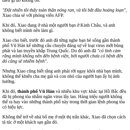
điều gì đó không ổn.
"Đột nhiên tôi thấy toàn thân nóng ran, và tôi bắt đầu hoảng loạn",
Xiao chia sẻ với phóng viên AFP.
Khi đó, Xiao đang ở nhà một người bạn ở Kinh Châu, và anh
không biết mình nên làm gì.
Xiao cho biết, trước đó anh đã từng nghe bạn bè sống gần thành
phổ Vũ Hán kể những câu chuyện đáng sợ về loại virus mới bùng
phát và lan truyền khắp Trung Quốc. Do đó anh đã
"có linh cảm
rằng mình không nên đến bệnh viện, bởi người chưa có bệnh đến
đó cũng sẽ nhiễm bệnh".
Nhưng Xiao cũng biết rằng anh phải rời ngay khỏi nhà bạn mình,
không thể khiến cha mẹ già và con nhỏ của người bạn ấy bị ảnh
hưởng.
Khi đó,
thành phố Vũ Hán
và nhiều khu vực khác tại Hồ Bắc đều
đã bị phong tỏa nhằm ngăn virus lây lan. Hàng triệu người không
thể ra hay vào những thành phố này trong thời gian lệnh phong tỏa
có hiệu lực.
Không thể trở về nhà bố mẹ ở một thị trấn khác, Xiao đã chọn cách
tá túc ở một khách sạn gần đó.