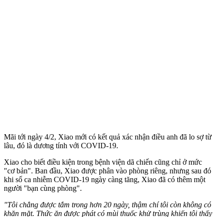
Mãi tới ngày 4/2, Xiao mới có kết quả xác nhận điều anh đã lo sợ từ
lâu, đó là dương tính với COVID-19.
Xiao cho biết điều kiện trong bệnh viện d‌ã chi‌ến cũng chỉ ở mức
"cơ bản". Ban đầu, Xiao được phân vào phòng riêng, nhưng sau đó
khi số ca nhiễm COVID-19 ngày càng tăng, Xiao đã có thêm một
người "bạn cùng phòng".
"Tôi chẳng được tắm trong hơn 20 ngày, thậm chí tôi còn không có
khăn mặt. Thức ăn được phát có mùi thuốc khử trùng khiến tôi thấy