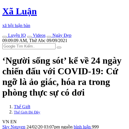
Xã Luận
xã hội luận bàn
Luyện IQ
Videos
Ngày Đẹp
09:09:09 AM, Thứ Abc 09/09/2021
‘Người sống sót’ kể về 24 ngày
chiến đấu với COVID-19: Cứ
ngỡ là ảo giác, hóa ra trong
phòng thực sự có dơi
Thế Giới
Thế Giới Đó Đây
VN
EN
Sky Nguyen
24/02/20 03:07pm
nguồn
bình luận
999