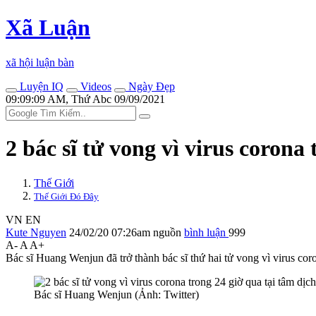
Xã Luận
xã hội luận bàn
Luyện IQ
Videos
Ngày Đẹp
09:09:09 AM, Thứ Abc 09/09/2021
2 bác sĩ t‌ử von‌g vì virus coron
Thế Giới
Thế Giới Đó Đây
VN
EN
Kute Nguyen
24/02/20 07:26am
nguồn
bình luận
999
A-
A
A+
Bác sĩ Huang Wenjun đã trở thành bác sĩ thứ hai t‌ử von‌g vì virus c
Bác sĩ Huang Wenjun (Ảnh: Twitter)