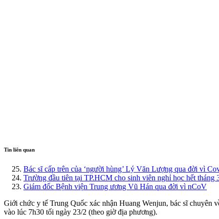
Tin liên quan
Bác sĩ cấp trên của ‘người hùng’ Lý Văn Lượng qua đời vì Co
Trường đầu tiên tại TP.HCM cho sinh viên nghỉ học hết tháng 
Giám đốc Bệnh viện Trung ương Vũ Hán qua đời vì nCoV
Giới chức y tế Trung Quốc xác nhận Huang Wenjun, bác sĩ chuyên về 
vào lúc 7h30 tối ngày 23/2 (theo giờ địa phương).