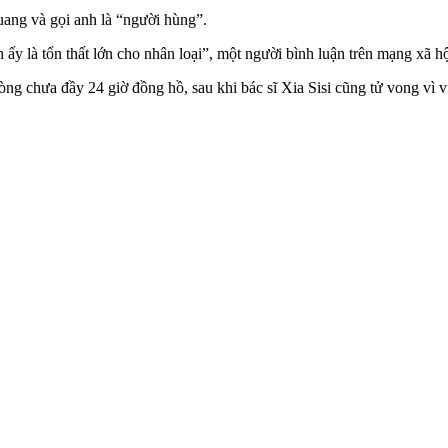
uang và gọi anh là “người hùng”.
y là tổn thất lớn cho nhân loại”, một người bình luận trên mạng xã hộ
g chưa đầy 24 giờ đồng hồ, sau khi bác sĩ Xia Sisi cũng t‌ử von‌g vì 