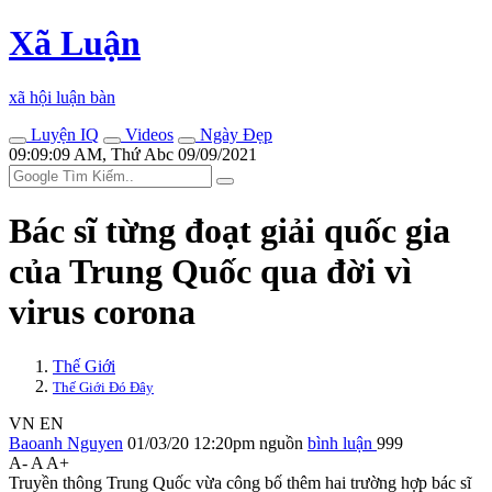
Xã Luận
xã hội luận bàn
Luyện IQ
Videos
Ngày Đẹp
09:09:09 AM, Thứ Abc 09/09/2021
Bác sĩ từng đoạt giải quốc gia
của Trung Quốc qua đời vì
virus corona
Thế Giới
Thế Giới Đó Đây
VN
EN
Baoanh Nguyen
01/03/20 12:20pm
nguồn
bình luận
999
A-
A
A+
Truyền thông Trung Quốc vừa công bố thêm hai trường hợp bác sĩ