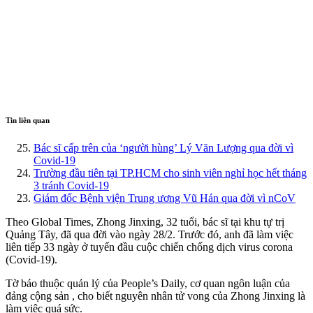
Tin liên quan
Bác sĩ cấp trên của ‘người hùng’ Lý Văn Lượng qua đời vì
Covid-19
Trường đầu tiên tại TP.HCM cho sinh viên nghỉ học hết tháng
3 tránh Covid-19
Giám đốc Bệnh viện Trung ương Vũ Hán qua đời vì nCoV
Theo Global Times, Zhong Jinxing, 32 tuổi, bác sĩ tại khu tự trị
Quảng Tây, đã qua đời vào ngày 28/2. Trước đó, anh đã làm việc
liên tiếp 33 ngày ở tuyến đầu cuộc chiến chống dịch virus corona
(Covid-19).
Tờ báo thuộc quản lý của People’s Daily, cơ quan ngôn luận của
đảng cộn‌g sả‌n , cho biết nguyên nhân t‌ử von‌g của Zhong Jinxing là
làm việc quá sức.