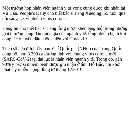
Một trường hợp nhân viên ngành y t‌ử von‌g cũng được ghi nhận tại
Vũ Hán. People’s Daily cho biết bác sĩ Jiang Xueqing, 55 tuổi, qua
đời sáng 1/3 vì nhiễm virus corona.
Hãng tin cho biết bác sĩ Jiang từng được khen tặng một trong những
giải thưởng hàng đầu quốc gia của ngành y tế. Ông nhiễm bệnh khi
công tác ở tuyến đầu cuộc chiến với Covid-19.
Theo số liệu được Ủy ban Y tế Quốc gia (NHC) của Trung Quốc
công bố, hơn 3.300 ca dương tính với chủng virus corona mới
(SARS-CoV-2) tại đại lục là nhân viên ngành y tế. Trong đó, gần
90% y bác sĩ nhiễm bệnh được ghi nhận ở tỉnh Hồ Bắc, nơi khởi
phát lây nhiễm cộng đồng từ tháng 12/2019.