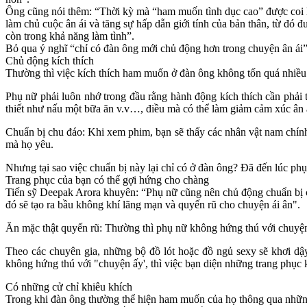
Ông cũng nói thêm: “Thời kỳ mà “ham muốn tình dục cao” được coi l
làm chủ cuộc ân ái và tăng sự hấp dẫn giới tính của bản thân, từ đó
còn trong khả năng làm tình”.
Bỏ qua ý nghĩ “chỉ có đàn ông mới chủ động hơn trong chuyện ân ái”,
Chủ động kích thích
Thường thì việc kích thích ham muốn ở đàn ông không tốn quá nhiều t
Phụ nữ phải luôn nhớ trong đầu rằng hành động kích thích cần phải
thiết như nấu một bữa ăn v.v…, điều mà có thể làm giảm cảm xúc ân ái
Chuẩn bị chu đáo: Khi xem phim, bạn sẽ thấy các nhân vật nam chín
mà họ yêu.
Nhưng tại sao việc chuẩn bị này lại chỉ có ở đàn ông? Đã đến lúc p
Trang phục của bạn có thể gợi hứng cho chàng
Tiến sỹ Deepak Arora khuyên: “Phụ nữ cũng nên chủ động chuẩn bị 
đó sẽ tạo ra bầu không khí lãng mạn và quyến rũ cho chuyện ái ân".
Ăn mặc thật quyến rũ: Thường thì phụ nữ không hứng thú với chuyện
Theo các chuyên gia, những bộ đồ lót hoặc đồ ngủ se‌ּxy sẽ khơi 
không hứng thú với "chu‌yện ấ‌y', thì việc bạn diện những trang phụ
Có những cử chỉ khiêu khích
Trong khi đàn ông thường thể hiện ham muốn của họ thông qua những 