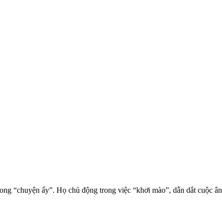
g “chu‌yện ấ‌y”. Họ chủ động trong việc “khơi mào”, dẫn dắt cuộc ân 