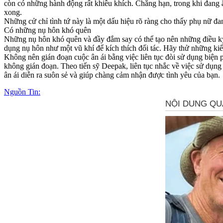
còn có những hành động rất khiêu khích. Chẳng hạn, trong khi đang ă
xong.
Những cử chỉ tình tứ này là một dấu hiệu rõ ràng cho thấy phụ nữ đan
Có những nụ hôn khó quên
Những nụ hôn khó quên và đầy đắm say có thể tạo nên những điều kỳ 
dụng nụ hôn như một vũ khí để kích thích đối tác. Hãy thử những ki
Không nên gián đoạn cuộc ân ái bằng việc liên tục đòi sử dụng biện 
không gián đoạn. Theo tiến sỹ Deepak, liên tục nhắc về việc sử dụng
ân ái diễn ra suôn sẻ và giúp chàng cảm nhận được tình yêu của bạn.
Nguồn Tin: