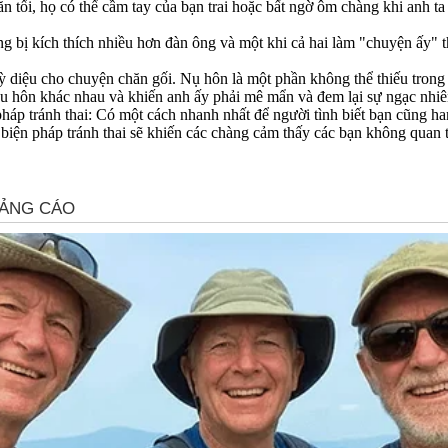
n tối, họ có thể cầm tay của bạn trai hoặc bất ngờ ôm chàng khi anh t
g bị kích thích nhiều hơn đàn ông và một khi cả hai làm "chu‌yện ấ‌y" 
diệu cho chuyện chăn gối. Nụ hôn là một phần không thể thiếu trong 
ểu hôn khác nhau và khiến anh ấy phải mê mẩn và đem lại sự ngạc nhiê
pháp tránh thai: Có một cách nhanh nhất để người tình biết bạn cũng h
 biện pháp tránh thai sẽ khiến các chàng cảm thấy các bạn không quan 