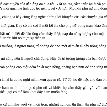
à đặc quyền của đàn ông đã qua rồi. Với những cách thức ân ái và ph
 đưa mối quan hệ tình dục trở nên tuyệt vời hơn. Một khi phụ nữ chủ đ
 chúng ta hãy cùng lắng nghe những lời khuyên của các chuyên gia về v
hời gian. Đây có thể coi là một lợi thế cho phụ nữ trong màn “dạo đầ
 thật mãnh liệt để đàn ông cảm thấy được nạp đủ năng lượng cho một
 trước khi nó thực sự diễn ra.
h thường là người trang trí phòng ốc cho một đêm ân ái đầy nóng bỏn
hụ nữ cũng nên là người chủ động. Hãy để trí tưởng tượng của bạn đượ
căn phòng cho một đêm ân ái mặn nồng, chẳng hạn như để ánh sáng m
 ân ái là do họ nghĩ mình kém quyến rũ. Từ đó, họ để mặc cho đàn ô
dậy ham muốn tình dục ở phụ nữ và khiến họ cảm thấy gần gũi với bạ
c khêu gợi có thể làm khơi dậy ham muốn ở họ.
cử chỉ như vuốt ve, mơn trớn, những nụ hôn, thì thầm thì phụ nữ thườ