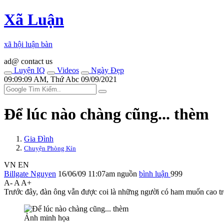
Xã Luận
xã hội luận bàn
ad@ contact us
Luyện IQ
Videos
Ngày Đẹp
09:09:09 AM, Thứ Abc 09/09/2021
Để lúc nào chàng cũng... thèm
Gia Đình
Chuyện Phòng Kín
VN
EN
Billgate Nguyen
16/06/09 11:07am
nguồn
bình luận
999
A-
A
A+
Trước đây, đàn ông vẫn được coi là những người có ham muốn cao tron
Ảnh minh họa