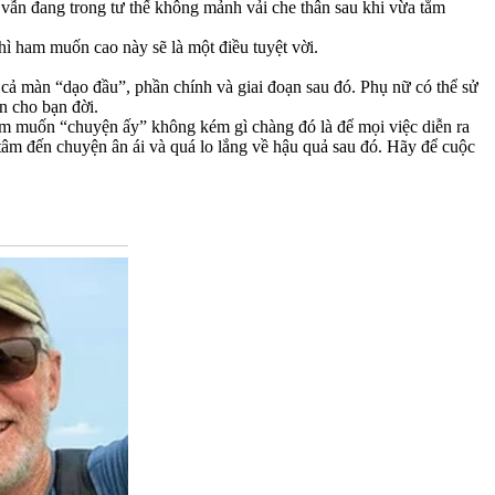
a vẫn đang trong tư thế không mảnh vải che thân sau khi vừa tắm
thì ham muốn cao này sẽ là một điều tuyệt vời.
cả màn “dạo đầu”, phần chính và giai đoạn sau đó. Phụ nữ có thể sử
n cho bạn đời.
am muốn “chu‌yện ấ‌y” không kém gì chàng đó là để mọi việc diễn ra
tâm đến chuyện ân ái và quá lo lắng về hậu quả sau đó. Hãy để cuộc