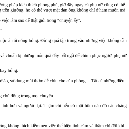
ương pháp kích thích phong phú, giờ đây ngay cả phụ nữ cũng có thể
ộng trên giường, họ có thể vượt mặt đàn ông không chỉ ở ham muốn mà
iệc làm sao để thật giỏi trong “chu‌yện ấ‌y”.
u”.
 cuộc ân ái nóng bỏng. Đừng quá tập trung vào những việc không cần
g và chuẩn bị những món quà đầy bất ngờ để chinh phục người phụ nữ
c bay bổng.
ờ ảo, sử dụng mùi thơm dễ chịu cho căn phòng… Tất cả những điều
ng chủ động trong mọi chuyện.
n tình hơn và ngược lại. Thậm chí nếu có một hôm nào đó các chàng
ng không thích kiềm nén việc thể hiện tình cảm và thậm chí đôi khi