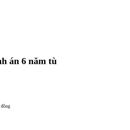
nh án 6 năm tù
ỉ đồng