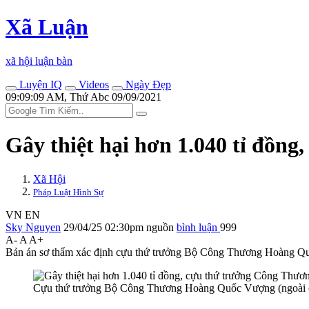
Xã Luận
xã hội luận bàn
Luyện IQ
Videos
Ngày Đẹp
09:09:09 AM, Thứ Abc 09/09/2021
Gây thiệt hại hơn 1.040 tỉ đồn
Xã Hội
Pháp Luật Hình Sự
VN
EN
Sky Nguyen
29/04/25 02:30pm
nguồn
bình luận
999
A-
A
A+
Bản án sơ thẩm xác định cựu thứ trưởng Bộ Công Thương Hoàng Qu
Cựu thứ trưởng Bộ Công Thương Hoàng Quốc Vượng (ngoài cùng