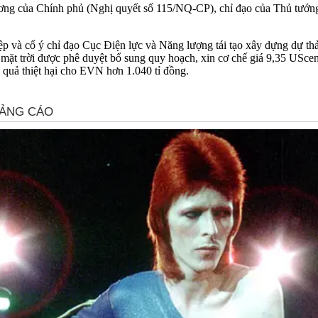
ương của Chính phủ (Nghị quyết số 115/NQ-CP), chỉ đạo của Thủ tướng 
ệp và cố ý chỉ đạo Cục Điện lực và Năng lượng tái tạo xây dựng dự t
 mặt trời được phê duyệt bổ sung quy hoạch, xin cơ chế giá 9,35 USce
quả thiệt hại cho EVN hơn 1.040 tỉ đồng.