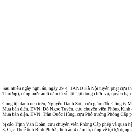
Sau nhiều ngày nghị án, ngày 29-4, TAND Hà Nội tuyên phạt cựu 
Thương), cùng mức án 6 năm tù về tội "lợi dụng chức vụ, quyền hạn 
Cùng tội danh nêu trên, Nguyễn Danh Sơn, cựu giám đốc Công ty M
Mua bán điện, EVN; Đỗ Ngọc Tuyền, cựu chuyên viên Phòng Kinh d
Mua bán điện, EVN; Trần Quốc Hùng, cựu Phó trưởng Phòng Cấp phé
bị cáo Trịnh Văn Đoàn, cựu chuyên viên Phòng Cấp phép và quan hệ 
3, Cục Thuế tỉnh Bình Phước, lĩnh án 4 năm tù, cùng về tội lợi dụng 