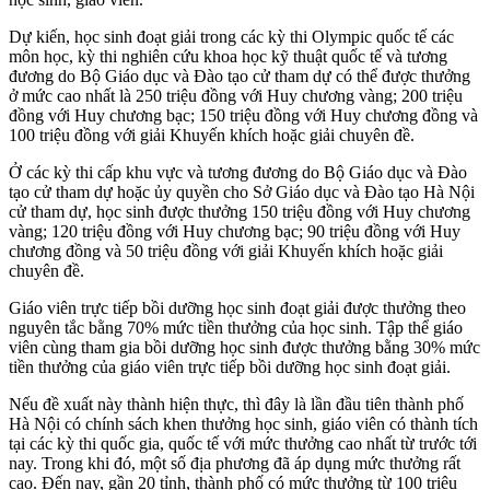
Dự kiến, học sinh đoạt giải trong các kỳ thi Olympic quốc tế các
môn học, kỳ thi nghiên cứu khoa học kỹ thuật quốc tế và tương
đương do Bộ Giáo dục và Đào tạo cử tham dự có thể được thưởng
ở mức cao nhất là 250 triệu đồng với Huy chương vàng; 200 triệu
đồng với Huy chương bạc; 150 triệu đồng với Huy chương đồng và
100 triệu đồng với giải Khuyến khích hoặc giải chuyên đề.
Ở các kỳ thi cấp khu vực và tương đương do Bộ Giáo dục và Đào
tạo cử tham dự hoặc ủy quyền cho Sở Giáo dục và Đào tạo Hà Nội
cử tham dự, học sinh được thưởng 150 triệu đồng với Huy chương
vàng; 120 triệu đồng với Huy chương bạc; 90 triệu đồng với Huy
chương đồng và 50 triệu đồng với giải Khuyến khích hoặc giải
chuyên đề.
Giáo viên trực tiếp bồi dưỡng học sinh đoạt giải được thưởng theo
nguyên tắc bằng 70% mức tiền thưởng của học sinh. Tập thể giáo
viên cùng tham gia bồi dưỡng học sinh được thưởng bằng 30% mức
tiền thưởng của giáo viên trực tiếp bồi dưỡng học sinh đoạt giải.
Nếu đề xuất này thành hiện thực, thì đây là lần đầu tiên thành phố
Hà Nội có chính sách khen thưởng học sinh, giáo viên có thành tích
tại các kỳ thi quốc gia, quốc tế với mức thưởng cao nhất từ trước tới
nay. Trong khi đó, một số địa phương đã áp dụng mức thưởng rất
cao. Đến nay, gần 20 tỉnh, thành phố có mức thưởng từ 100 triệu