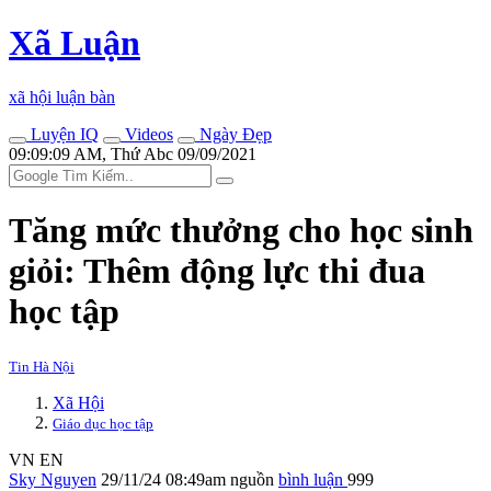
Xã Luận
xã hội luận bàn
Luyện IQ
Videos
Ngày Đẹp
09:09:09 AM, Thứ Abc 09/09/2021
Tăng mức thưởng cho học sinh
giỏi: Thêm động lực thi đua
học tập
Tin Hà Nội
Xã Hội
Giáo dục học tập
VN
EN
Sky Nguyen
29/11/24 08:49am
nguồn
bình luận
999