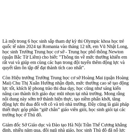
Là một trong 6 học sinh sắp tham dự kỳ thi Olympic khoa học trẻ
quốc tế năm 2024 tại Romania vào tháng 12 tới, em Vũ Nhật Long,
học sinh Trường Trung học cơ sở - Trung học phổ thông Newton
(quận Bắc Từ Liêm) cho biết: "Thông tin về mức thưởng khiến em
rất vui và giúp em cùng các bạn trong đội tuyển thêm động lực và
quyết tâm ôn tập để đạt thành tích cao nhất".
Còn Hiệu trưởng Trường Trung học cơ sở Hoàng Mai (quận Hoàng
Mai) Chu Thị Xuân Hường nhận định, mức thưởng cao sẽ tạo động
lực tốt, khích lệ phong trào thi đua dạy, học cũng như sáng kiến
nâng cao thành tích giáo dục mũi nhọn tại nhà trường. Mong rằng
nội dung này sớm trở thành hiện thực, tạo niềm phấn khởi, tăng
động lực thi đua đối với cô và trò nhà trường. Đây cũng là giải pháp
thiết thực góp phần “giữ chân” giáo viên giỏi, học sinh giỏi tại các
trường học ở Thủ đô.
Giám đốc Sở Giáo dục và Đào tạo Hà Nội Trần Thế Cương khẳng
định, nhiều năm qua, đội ngũ nhà giáo, học sinh Thủ đô đã nỗ lực