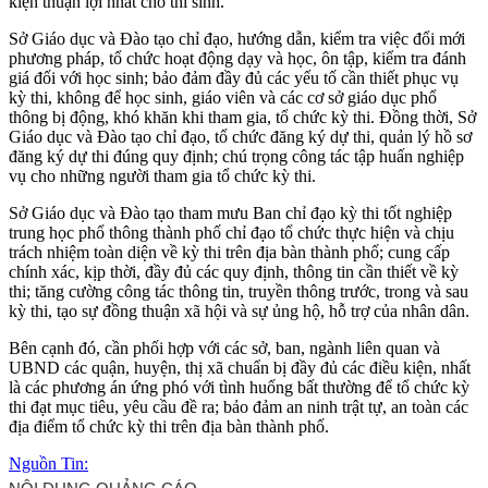
kiện thuận lợi nhất cho thí sinh.
Sở Giáo dục và Đào tạo chỉ đạo, hướng dẫn, kiểm tra việc đổi mới
phương pháp, tổ chức hoạt động dạy và học, ôn tập, kiểm tra đánh
giá đối với học sinh; bảo đảm đầy đủ các yếu tố cần thiết phục vụ
kỳ thi, không để học sinh, giáo viên và các cơ sở giáo dục phổ
thông bị động, khó khăn khi tham gia, tổ chức kỳ thi. Đồng thời, Sở
Giáo dục và Đào tạo chỉ đạo, tổ chức đăng ký dự thi, quản lý hồ sơ
đăng ký dự thi đúng quy định; chú trọng công tác tập huấn nghiệp
vụ cho những người tham gia tổ chức kỳ thi.
Sở Giáo dục và Đào tạo tham mưu Ban chỉ đạo kỳ thi tốt nghiệp
trung học phổ thông thành phố chỉ đạo tổ chức thực hiện và chịu
trách nhiệm toàn diện về kỳ thi trên địa bàn thành phố; cung cấp
chính xác, kịp thời, đầy đủ các quy định, thông tin cần thiết về kỳ
thi; tăng cường công tác thông tin, truyền thông trước, trong và sau
kỳ thi, tạo sự đồng thuận xã hội và sự ủng hộ, hỗ trợ của nhân dân.
Bên cạnh đó, cần phối hợp với các sở, ban, ngành liên quan và
UBND các quận, huyện, thị xã chuẩn bị đầy đủ các điều kiện, nhất
là các phương án ứng phó với tình huống bất thường để tổ chức kỳ
thi đạt mục tiêu, yêu cầu đề ra; bảo đảm an ninh trật tự, an toàn các
địa điểm tổ chức kỳ thi trên địa bàn thành phố.
Nguồn Tin: