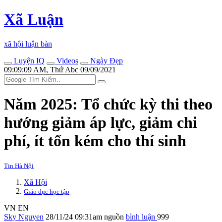
Xã Luận
xã hội luận bàn
Luyện IQ
Videos
Ngày Đẹp
09:09:09 AM, Thứ Abc 09/09/2021
Năm 2025: Tổ chức kỳ thi theo
hướng giảm áp lực, giảm chi
phí, ít tốn kém cho thí sinh
Tin Hà Nội
Xã Hội
Giáo dục học tập
VN
EN
Sky Nguyen
28/11/24 09:31am
nguồn
bình luận
999