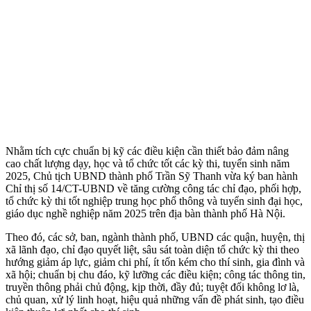
Nhằm tích cực chuẩn bị kỹ các điều kiện cần thiết bảo đảm nâng
cao chất lượng dạy, học và tổ chức tốt các kỳ thi, tuyển sinh năm
2025, Chủ tịch UBND thành phố Trần Sỹ Thanh vừa ký ban hành
Chỉ thị số 14/CT-UBND về tăng cường công tác chỉ đạo, phối hợp,
tổ chức kỳ thi tốt nghiệp trung học phổ thông và tuyển sinh đại học,
giáo dục nghề nghiệp năm 2025 trên địa bàn thành phố Hà Nội.
Theo đó, các sở, ban, ngành thành phố, UBND các quận, huyện, thị
xã lãnh đạo, chỉ đạo quyết liệt, sâu sát toàn diện tổ chức kỳ thi theo
hướng giảm áp lực, giảm chi phí, ít tốn kém cho thí sinh, gia đình và
xã hội; chuẩn bị chu đáo, kỹ lưỡng các điều kiện; công tác thông tin,
truyền thông phải chủ động, kịp thời, đầy đủ; tuyệt đối không lơ là,
chủ quan, xử lý linh hoạt, hiệu quả những vấn đề phát sinh, tạo điều