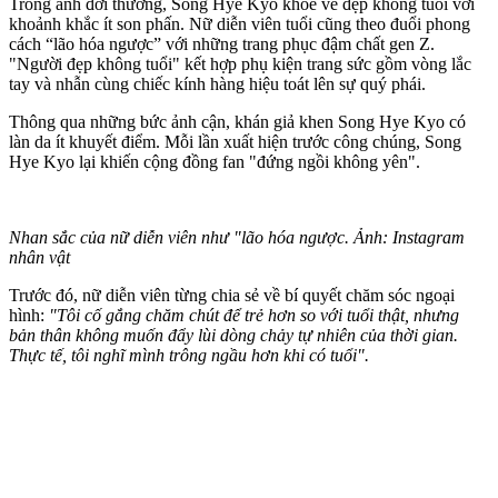
Trong ảnh đời thường, Song Hye Kyo khoe vẻ đẹp không tuổi với
khoảnh khắc ít son phấn. Nữ diễn viên tuổi cũng theo đuổi phong
cách “lão hóa ngược” với những trang phục đậm chất gen Z.
"Người đẹp không tuổi" kết hợp phụ kiện trang sức gồm vòng lắc
tay và nhẫn cùng chiếc kính hàng hiệu toát lên sự quý phái.
Thông qua những bức ảnh cận, khán giả khen Song Hye Kyo có
làn da ít khuyết điểm. Mỗi lần xuất hiện trước công chúng, Song
Hye Kyo lại khiến cộng đồng fan "đứng ngồi không yên".
Nhan sắc của nữ diễn viên như "lão hóa ngược. Ảnh: Instagram
nhân vật
Trước đó, nữ diễn viên từng chia sẻ về bí quyết chăm sóc ngoại
hình:
"Tôi cố gắng chăm chút để trẻ hơn so với tuổi thật, nhưng
bản thân không muốn đẩy lùi dòng chảy tự nhiên của thời gian.
Thực tế, tôi nghĩ mình trông ngầu hơn khi có tuổi".