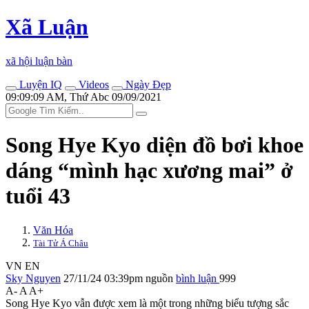
Xã Luận
xã hội luận bàn
Luyện IQ
Videos
Ngày Đẹp
09:09:09 AM, Thứ Abc 09/09/2021
Song Hye Kyo diện đồ bơi khoe
dáng “mình hạc xương mai” ở
tuổi 43
Văn Hóa
Tài Tử Á Châu
VN
EN
Sky Nguyen
27/11/24 03:39pm
nguồn
bình luận
999
A-
A
A+
Song Hye Kyo vẫn được xem là một trong những biểu tượng sắc