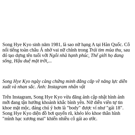
Song Hye Kyo sinh năm 1981, là sao nữ hạng A tại Hàn Quốc. Cô
nổi tiếng toàn châu Á nhờ vai nữ chính trong
Trái tim mùa thu,
sau
đó tạo dựng tên tuổi với
Ngôi nhà hạnh phúc, Thế giới họ đang
sống, Hậu duệ mặt trời,...
Song Hye Kyo ngày càng chứng minh đẳng cấp về năng lực diễn
xuất và nhan sắc. Ảnh: Instagram nhân vật
Trên Instagram, Song Hye Kyo vừa đăng ảnh cập nhật hình ảnh
mới đang tận hưởng khoảnh khắc bình yên. Nữ diễn viên tự tin
khoe mặt mộc, đáng chú ý hơn là "body" được ví như "gái 18".
Song Hye Kyo diện đồ bơi quyến rũ, khéo léo khoe thâ‌n hìn‌h
"mình hạc xương mai" khiến nhiều cô gái ao ước.