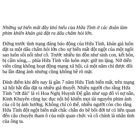
Những sự biến mất đầy khó hiểu của Hứa Tình ở các đoàn làm
phim khiến khán giả đặt ra dấu chấm hỏi lớn.
Đứng trước tình trạng đáng báo động của Hứa Tình, khán giả luôn
đặt ra một dấu chấm hỏi lớn cho sự biến mất đột ngột của một ngôi
sao luôn sôi nổi như cô. Trước nhiều tin đồn như sinh con, kết hôn,
bị cấm sóng,... phía Hứa Tình vẫn luôn mực giữ im lặng. Nữ diễn
viên cũng không hoạt động mạng xã hội, cả một năm chỉ được đôi
ba lần đăng ảnh nhưng cũng không hề rõ mặt.
Đỉnh điểm khi đến nay là gần 7 năm Hứa Tình biến mất, trên mạng
xã hội bắt đầu đặt ra nhiều giả thuyết. Nhiều người cho rằng Hứa
Tình "rớt đài" là vì Hoa Nghị Huynh Đệ gần như sụp đổ vì nợ nần,
Kinh Khuyên cũng lục đục nội bộ khiến mọi tài nguyên phim ảnh
của cô bị ảnh hưởng. Không chỉ có thế, nhiều người còn cho rằng
Hứa Tình đột ngột biến mất chắc chắn do bê bôi đời tư có liên quan
đến câu chuyện tham ô của một quan chức và cô chính là nhân tình
của ông ta.