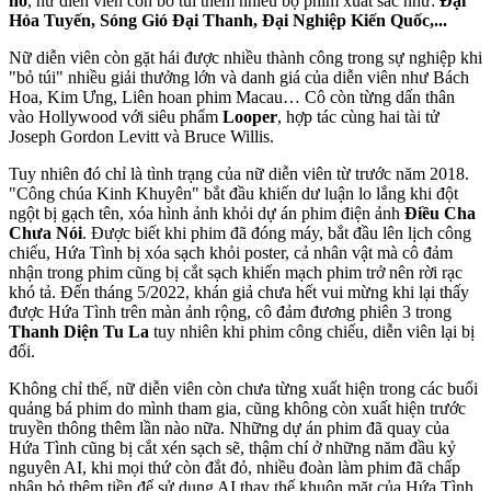
hồ
, nữ diễn viên còn bỏ túi thêm nhiều bộ phim xuất sắc như:
Đại
Hỏa Tuyến, Sóng Gió Đại Thanh, Đại Nghiệp Kiến Quốc,...
Nữ diễn viên còn gặt hái được nhiều thành công trong sự nghiệp khi
"bỏ túi" nhiều giải thưởng lớn và danh giá của diễn viên như Bách
Hoa, Kim Ưng, Liên hoan phim Macau… Cô còn từng dấn thân
vào Hollywood với siêu phẩm
Looper
, hợp tác cùng hai tài tử
Joseph Gordon Levitt và Bruce Willis.
Tuy nhiên đó chỉ là tình trạng của nữ diễn viên từ trước năm 2018.
"Công chúa Kinh Khuyên" bắt đầu khiến dư luận lo lắng khi đột
ngột bị gạch tên, xóa hình ảnh khỏi dự án phim điện ảnh
Điều Cha
Chưa Nói
. Được biết khi phim đã đóng máy, bắt đầu lên lịch công
chiếu, Hứa Tình bị xóa sạch khỏi poster, cả nhân vật mà cô đảm
nhận trong phim cũng bị cắt sạch khiến mạch phim trở nên rời rạc
khó tả. Đến tháng 5/2022, khán giả chưa hết vui mừng khi lại thấy
được Hứa Tình trên màn ảnh rộng, cô đảm đương phiên 3 trong
Thanh Diện Tu La
tuy nhiên khi phim công chiếu, diễn viên lại bị
đổi.
Không chỉ thế, nữ diễn viên còn chưa từng xuất hiện trong các buổi
quảng bá phim do mình tham gia, cũng không còn xuất hiện trước
truyền thông thêm lần nào nữa. Những dự án phim đã quay của
Hứa Tình cũng bị cắt xén sạch sẽ, thậm chí ở những năm đầu kỷ
nguyên AI, khi mọi thứ còn đắt đỏ, nhiều đoàn làm phim đã chấp
nhận bỏ thêm tiền để sử dụng AI thay thế khuôn mặt của Hứa Tình.