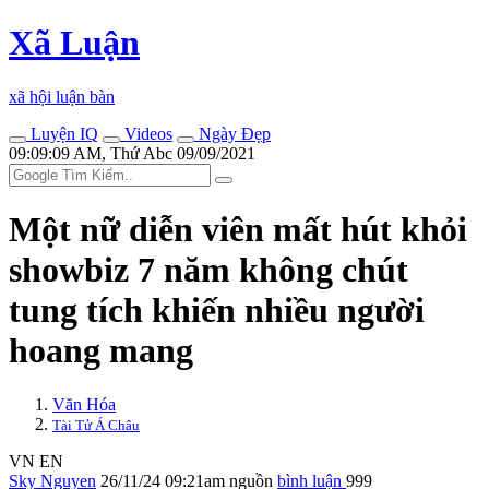
Xã Luận
xã hội luận bàn
Luyện IQ
Videos
Ngày Đẹp
09:09:09 AM, Thứ Abc 09/09/2021
Một nữ diễn viên mất hút khỏi
showbiz 7 năm không chút
tung tích khiến nhiều người
hoang mang
Văn Hóa
Tài Tử Á Châu
VN
EN
Sky Nguyen
26/11/24 09:21am
nguồn
bình luận
999