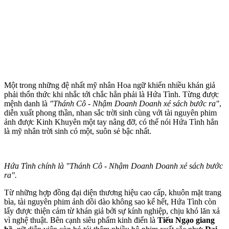
Một trong những đệ nhất mỹ nhân Hoa ngữ khiến nhiều khán giả
phải thổn thức khi nhắc tới chắc hẳn phải là Hứa Tình. Từng được
mệnh danh là
"Thánh Cô - Nhậm Doanh Doanh xé sách bước ra"
,
diễn xuất phong thần, nhan sắc trời sinh cùng với tài nguyên phim
ảnh được Kinh Khuyên một tay nâng đỡ, có thể nói Hứa Tình hẳn
là mỹ nhân trời sinh có một, suôn sẻ bậc nhất.
Hứa Tình chính là "Thánh Cô - Nhậm Doanh Doanh xé sách bước
ra".
Từ những hợp đồng đại diện thương hiệu cao cấp, khuôn mặt trang
bìa, tài nguyên phim ảnh dồi dào không sao kể hết, Hứa Tình còn
lấy được thiện cảm từ khán giả bởi sự kính nghiệp, chịu khó lăn xả
vì nghệ thuật. Bên cạnh siêu phẩm kinh điển là
Tiếu Ngạo giang